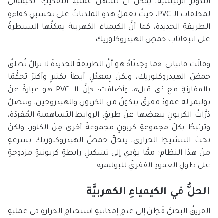
التدويرِ الرئيسية، يمكنُ أن تُسهِّلَ عمليةَ التفكيكِ الكيميائيِّ
لمخلفات الـ PVC، حيثُ تعملُ هذهِ الملدناتُ على تحسينِ كفاءةِ
الطريقةِ الجديدة، كما أنَّ الكيمياءَ الكهربيةَ يمكنُها السيطرةُ
على انبعاثاتِ حمضِ الهيدروكلوريك.
وقالَت فانياني: «ما وجدنَاهُ هو أنَّ الطريقةَ الجديدةَ لا تزالُ تُطلقُ
حمضَ الهيدروكلوريك، ولكنْ بِمعدَّلٍ أبطأ بكثيرٍ وأكثرَ تحكُّمًا
بالمقارنةِ مع ذي قبل»، وأضافَت: «إنَّ الـ PVC هو عبارةٌ عنْ
بوليمر له عمودٌ فقريٌّ يتكونُ من الكربونِ والهيدروجين، وتتصلُ
ذرَّاتُ الكربونِ ببعضِها عنْ طريقِ الروابطِ التساهميةِ المُفردَة،
وترتبطُ بكلِّ مجموعةِ كربونٍ مجموعةٌ أخرى مِنَ الكلور، ولكنْ
تحتَ التنشيطِ الحراري، ينحلُّ حمضُ الهيدروكلوريك بسرعةٍ
منْ هذَا النظام؛ ممَّا يؤدي إلى تشكيلِ رابطةٍ كربونيةٍ مزدوجةٍ
على طولِ العمودِ الفقريِّ للبوليمر».
الحلُّ في الكيمياءِ الكهربيَّة
الفريقُ البحثيُّ فَطِنَ إلى عدمِ إمكانيةِ استخدامِ الحرارةِ في عمليةِ