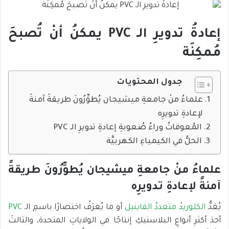
إعادةُ تدويرِ الـ PVC يمكنُ أنْ تُصبحَ
مُمكِنَة
جدول المحتويات
علماءُ منْ جامعةِ ميشيجان يُطوِّرُونَ طريقةً آمنةً
لإعادةِ تدويرِه
المُعوقاتُ وراءُ صُعوبةِ إعادةِ تدويرِ الـ PVC
الحلُّ في الكيمياءِ الكهربيَّة
علماءُ منْ جامعةِ ميشيجان يُطوِّرُونَ طريقةً
آمنةً لإعادةِ تدويرِه
يُعَدُّ
الكلوريدُ متعددُ الفاينيل
أو ما يُعرَفُ اختصارًا باسمِ الـ
PVC
أحدَ أكثرِ أنواعِ البلاستيكِ إنتاجًا في الولاياتِ المتحدة، والثالثَ