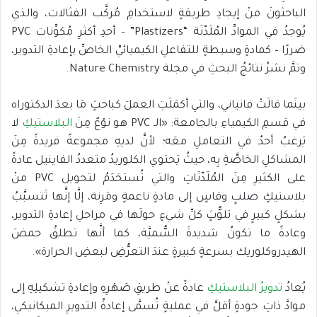
الباحثونَ منْ إيجادِ طريقةٍ لاستخدامِ مُركَّب الفثالات، والذي
يُوجدُ في الموادِّ المُلَدّنَة “Plastizers” – أحدِ أكثرِ مُكوِّنات PVC
ضررًا – كمادةٍ وسيطةٍ للتفاعلِ الكيميائيِّ الخاصِّ بإعادةِ التدوير،
وتمَّ نشرُ نتائجُ البحثِ في مجلة Nature Chemistry.
بينَما قالَتْ فانياني، والتي أكمَلَتِ العملَ كباحثٍ مَا بعدَ الدكتوراه
في قسمِ الكيمياءِ بالجامعة: «الـ PVC هو نوْعٌ مِنَ
البلاستيكِ
لا
يَرغبُ أحدٌ في التعاملِ معَه؛ لأنَّ لديهِ مجموعةً فريدةً مِنَ
المشاكلِ الخاصَّةِ بِه، حيثُ يَحتوي الكلوريدُ متعددُ الفاينيل عادةً
على الكثيرِ مِنَ المُلَدّنَاتِ والتي تُستخدَمُ لتحويل PVC منْ
بلاستيكٍ صلبٍ وقاسٍ إلى مادةٍ ناعمةٍ ومَرِنة، إلَّا إنَّها تَتسبَّبُ
بشكلٍ كبيرٍ في تلوُّثٍ كلِّ شيءٍ حولَها في مراحلِ إعادةِ التدوير،
وعادةً ما تكونُ شديدةَ السُّميَّة، كما أنَّها تطلقُ حمضَ
الهيدروكلوريك بسرعةٍ كبيرةٍ عندَ التعرُّضِ لبعضِ الحرارة».
يُعادُ
تدويرُ البلاستيكِ
عادةً عنْ طريقِ صَهْرِهِ وإعادةِ تشكيلِهِ إلى
موادَّ ذاتِ جودةٍ أقلَّ في عمليةٍ تُسمَّى إعادةُ التدويرِ الميكانيكي،