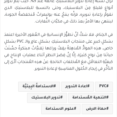
تزالُ نسبةُ إعادةِ تدويرِ البلاستيكِ عالقةً عندَ 9%، حيثُ يتمُّ تدوير
أنواعٍ قليلةٍ مِنَ البلاستيك، وحتى بالنسبةِ للبلاستيكِ الذي
نقومُ بإعادةِ تدويرِه، فإنَّه ينتجُ عنه بوليمراتٌ مُنخفضةُ الجودة،
لينتهيَ بها الأمرُ بعدَ ذلكَ في مكبَّاتِ النُّفايات.
في الخِتام، فلا شكَّ أنَّ تطوُّرَ الإنسانيةِ في العُقودِ الأخيرةِ اعتمدَ
بشكلٍ كبيرٍ على منتجاتِ البلاستيكِ بشكلٍ عامٍ والـ PVC بشكلٍ
خاص، هذِه الموادُّ المُذهِلةُ يقِفُ وراءَها تِقنيَّاتٌ مبتكرةٌ حسَّنَتْ
حياتَنا مِنْ نواحٍ كثيرَة، إلَّا إنَّ قِصَرَ النظرِ أثناءَ عملياتِ الإنتاجِ في
كيفيَّةِ التعامُلِ معَ المُخلفاتِ الناتجةِ عنْ هذِه المُنتجاتِ أدَّى إلى
التأخُّرِ في إيجادِ الحُلولِ المناسِبةِ لإعادةِ التدوير.
PVC
اعادة التدوير
الاستدامةُ البِيئيَّة
التنمية المُستدامة
تدوير البلاستيك
حماة الارض
علوم الاستدامة