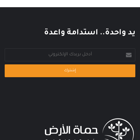
ا
ل
م
ي
يد واحدة.. استدامة واعدة
أدخل
بريدك
الإلكتروني