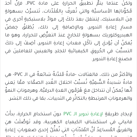
ولكنْ عندَما يتمُّ تطبيقُ الحرارةِ على مادة PVC، فإنَّ أحدَ
مُكوِّناتِها الأساسيَّة والتي تُعرفُ بِالمُلَدّنات، تَتسرَّبُ بسهولةٍ
مِنَ البلاستيك، لِتنتقلَ بعدَ ذلكَ إلى موادَّ بلاستيكيةٍ أخرى في
مسارِ إعادةِ التدوير، وبالإضافةِ إلى ذلك، يُطَلقُ حِمضُ
الهيدروكلوريك بسهولةٍ للخارجِ عندَ التعرُّضِ للحرارة، وهو ما
يُمكنُ أن يُؤديَ إلى تآكُلِ معداتِ إعادةِ التدوير، أضِفْ إلى ذلكَ
التسبُّبَ في الحُروقِ الكيميائيةِ للجلدِ والعينينِ للعاملينَ في
مصنعِ إعادةِ التدوير.
والأكثرُ من ذلك، فالفثالات -مادةٌ مُلدّنةٌ شائعةٌ في الـ PVC- هي
مادةٌ شديدةُ السُّمِيَّةِ تُسبِّبُ اختلالَ الغُددِ الصمَّاء؛ ممَّا يَعني
أنَّها يُمكنُ أن تتداخلَ معَ هُرْمُونِ الغدةِ الدرقيَّة، وهرموناتِ النموِّ
والهرموناتِ المرتبطةِ بالتكاثُرِ في الثدييات، بمَا في ذلك البَشر.
لإيجادِ طريقةٍ
لإعادةِ تدوير الـ PVC
دونَ استخدامِ الحرارة، بدأَتْ
فانياني في استكشافِ الكيمياءِ الكهربية، وقد تَوصَّلَتْ هيَ
والفريقُ المُساعِدُ أنَّ المُلدّنَاتِ التي تُمثِّلُ إحدى صعوباتِ إعادةِ