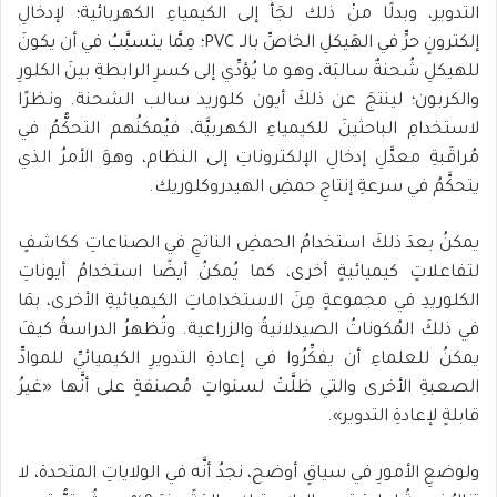
التدوير، وبدلًا منْ ذلك لجَأَ إلى الكيمياءِ الكهربائية؛ لإدخالِ
إلكترونٍ حرٍّ في الهَيكلِ الخاصِّ بالـ PVC؛ مِمَّا يتسبَّبُ في أن يكونَ
للهيكلِ شُحنةٌ سالبَة، وهو ما يُؤدِّي إلى كسرِ الرابطةِ بينَ الكلورِ
والكربون؛ لينتجَ عن ذلكَ أيون كلوريد سالب الشحنة. ونظرًا
لاستخدامِ الباحثينَ للكيمياءِ الكهربيَّة، فيُمكنُهم التحكُّمُ في
مُراقَبةِ معدَّلِ إدخالِ الإلكتروناتِ إلى النظام، وهوَ الأمرُ الذي
يتحكَّمُ في سرعةِ إنتاجِ حمضِ الهيدروكلوريك.
يمكنُ بعدَ ذلكَ استخدامُ الحمضِ الناتجِ في الصناعاتِ ككاشفٍ
لتفاعلاتٍ كيميائيةٍ أخرى، كما يُمكنُ أيضًا استخدامُ أيوناتِ
الكلوريدِ في مجموعةٍ مِنَ الاستخداماتِ الكيميائيةِ الأخرى، بمَا
في ذلكَ المُكوناتُ الصيدلانيةُ والزراعية. وتُظهرُ الدراسةُ كيفَ
يمكنُ للعلماءِ أن يفكِّرُوا في إعادةِ التدويرِ الكيميائيِّ للموادِّ
الصعبةِ الأخرى والتي ظلَّتْ لسنواتٍ مُصنفةٍ على أنَّها «غيرُ
قابلةٍ لإعادةِ التدوير».
ولوضعِ الأمورِ في سياقٍ أوضح، نجدُ أنَّه في الولاياتِ المتحدة، لا