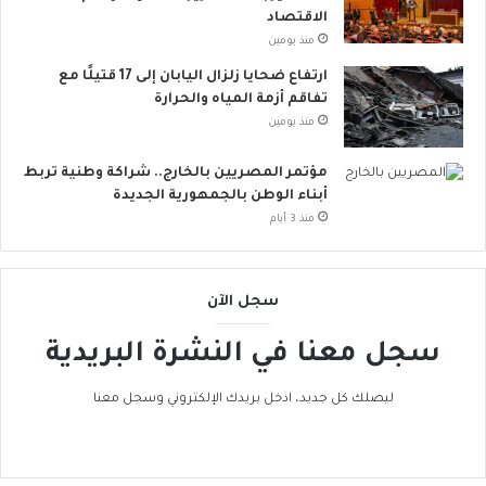
أ
الاقتصاد
و
منذ يومين
ر
و
ارتفاع ضحايا زلزال اليابان إلى 17 قتيلًا مع
ب
تفاقم أزمة المياه والحرارة
ا
منذ يومين
ت
ن
مؤتمر المصريين بالخارج.. شراكة وطنية تربط
ض
أبناء الوطن بالجمهورية الجديدة
م
منذ 3 أيام
إ
ل
ى
ا
سجل الآن
ل
ح
سجل معنا في النشرة البريدية
ر
ا
ليصلك كل جديد، ادخل بريدك الإلكتروني وسجل معنا
ك
ا
ل
ع