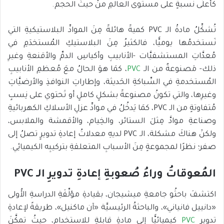
كأعلَى نسبةٍ على مستوى العالمِ منْ حيثُ الحجم.
تُشكِّلُ مادةُ الـ PVC كميةً هائلةً مِنَ الموادِّ البلاستيكيةِ التي
نَستخدمُها يوميًّا، فالكثيرُ مِنَ البلاستيكِ المُستخدَمِ في
مُعدَّاتِ المستشفيَّات -الأنابيبِ وأكياسِ الدمِّ والأقنعةِ وغيرِ
ذلك- مَصنوعةٌ من الـ
PVC
، كمَا هوَ الحالُ معَ مُعظمِ الأنابيبِ
المُستخدمةِ في السِّباكةِ الحَديثة، وإطاراتِ النوافذِ والأرضيَّاتِ
وغيرِها، والتي تكونُ مصنوعةً بشكلٍ كاملٍ أو تَحتوي على نِسبٍ
مُتفاوتةٍ من الـ PVC، كمَا يَدخُلُ في موادِّ عزلِ الأسلاكِ الكهربائيةِ
وصناعةِ موادَّ مِثلَ الستائر، والخِيام، والأقمشة والملابس،
ولكنْ هناكَ مشكلة، الـ PVC لديهِ معدلاتُ إعادةِ تدويرٍ تصلُ إلى
صفر؛ نظرًا لمجموعةٍ مِنَ الأسبابِ المتعلقةِ بتركيبِه الكيميائِي.
المُعوقاتُ وراءُ صُعوبةِ إعادةِ تدويرِ الـ PVC
اكتشفَ باحثُو جامعةِ ميشيجان، بقيادةِ مؤلِّفَةِ الدراسةِ الأُولى
«دانييل فانياني»، والباحثةُ الرئيسيَّة «آن ماكنيل»، طريقةً لإعادةِ
تدويرِ
PVC
كيميائيًّا إلى مادةٍ قابلةٍ للاستخدام، حيثُ تمكَّنَ