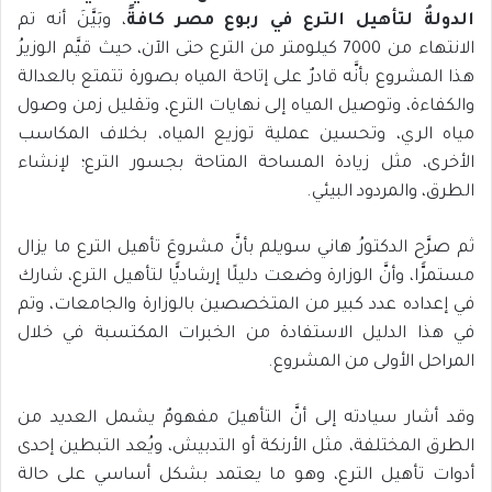
الدولةُ لتأهيل الترع في ربوع مصر كافةً
، وبَيَّنَ أنه تم
الانتهاء من 7000 كيلومتر من الترع حتى الآن، حيث قيَّم الوزيرُ
هذا المشروع بأنَّه قادرٌ على إتاحة المياه بصورة تتمتع بالعدالة
والكفاءة، وتوصيل المياه إلى نهايات الترع، وتقليل زمن وصول
مياه الري، وتحسين عملية توزيع المياه، بخلاف المكاسب
الأخرى، مثل زيادة المساحة المتاحة بجسور الترع؛ لإنشاء
الطرق، والمردود البيئي.
ثم صرَّح الدكتورُ هاني سويلم بأنَّ مشروعَ تأهيل الترع ما يزال
مستمرًّا، وأنَّ الوزارة وضعت دليلًا إرشاديًّا لتأهيل الترع، شارك
في إعداده عدد كبير من المتخصصين بالوزارة والجامعات، وتم
في هذا الدليل الاستفادة من الخبرات المكتسبة في خلال
المراحل الأولى من المشروع.
وقد أشار سيادته إلى أنَّ التأهيلَ مفهومٌ يشمل العديد من
الطرق المختلفة، مثل الأرنكة أو التدبيش، ويُعد التبطين إحدى
أدوات تأهيل الترع، وهو ما يعتمد بشكل أساسي على حالة