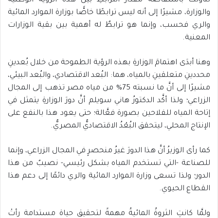
تناولتْ باستفاضة مقدارَ الترابطِ بين هذه الرؤية الوطنية
والوزارة، مشيرًا إلى أنه ليس ترابطًا خاصًّا بوزارة الموارد المائية
والري فحسب، وإنما هو ترابطٌ له أهمية بين بقية الوزارات
المعنية.
وهنا أبدَى اهتمامَ الوزارةِ بهذه الرؤية الطموحة من خلال بُعدينِ
محددينِ متعلقينِ بالمياه، هما: البُعد الاقتصادي، والبُعد البيئي،
مشيرًا إلى أنَّ ما نسبته 75% من مياه مصر تذهب إلى المجال
الزراعي؛ ولذا أكَّد الدكتورُ هاني سويلم أنَّ دورَ الوزارةِ يتمثل في
إتاحة المياه للفلاحين بصورة فعَّالة؛ حتى يعود هذا بالنفع على
الإنتاج المحلي، ليتحقق البُعْدُ الاقتصاديُّ المصريُّ.
كما رأى الوزيرُ أنَّ هذا الدورَ غيرُ منحصرٍ في المجال الزراعي، وإنما
للصناعة -التي تستخدم المياه بشكل رئيسي- نصيبٌ من هذا
الدور؛ ولذا تسعى وزارة الموارد المائية والري دائمًا إلى دعم هذا
القطاع الحيوي.
ولمَّا كانتِ الثروةُ المائيةُ مهمةً لتحقيق حياة مستدامة رأتْ