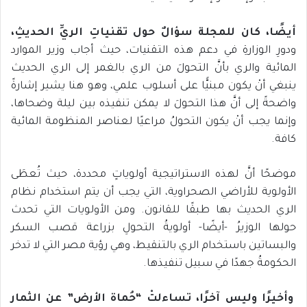
أيضًا، كان للمجلة سؤالٌ حول تقنياتِ الريِّ الحديثِ،
ودورِ الوزارةِ في دعم هذه التقنيات، حيث أجاب وزير الموارد
المائية والري بأنَّ التحولَ من الري بالغمر إلى الري الحديث
ينبغي أنْ يكون مبنيًّا على أسلوب علمي، وهو هنا يشير إشارةً
واضحةً إلى أنَّ هذا التحولَ لا يمكن تنفيذه بين ليلة وضحاها،
وإنما يجب أنْ يكون التحولُ مراعيًا لعناصر المنظومة المائية
كافة.
موضحًا أنَّ لهذه الاستراتيجية أولوياتٍ محددة، حيث تُعطَى
الأولوية للأراضي الصحراوية، التي يجب أن يتم استخدام نظام
الري الحديث بها طبقًا للقانون. ومن الأولويات التي تحدث
حولها الوزيرُ -أيضًا- أولويةُ التحولِ بزراعة قصب السكر
والبساتين باستخدام الري بالتنقيط، وهي رؤية مصر التي لا تدخر
الحكومةُ جهدًا في سبيل تنفيذها.
وأخيرًا وليس آخرًا، تساءلتْ “حُماة الأرض” عن الثمار