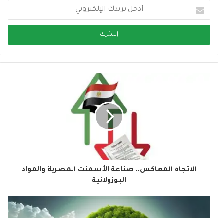
أ
د
خ
ل
ب
ر
ي
د
ك
ا
ل
إ
ل
ك
ت
ر
و
الاتجاه المعاكس.. صناعة الأسمنت المصرية والمواد
ن
البوزولانية
ي