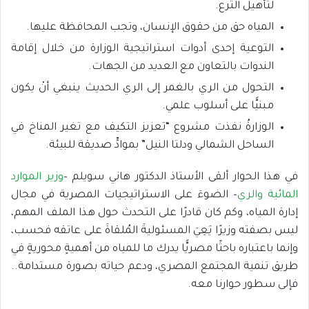
لتأهيل الترع.
المياه حق من حقوق الإنسان، وتجب المحافظة عليها.
التوعية إحدى أدوات استراتيجية الوزارة من خلال إقامة
الندوات بالتعاون مع العديد من الجهات.
التحول من الري بالغمر إلى الري الحديث ينبغي أنْ يكون
مبنيًّا على أسلوب علمي.
الوزارةُ نفذت مشروع “تعزيز التكيف مع تغير المناخ في
الساحل الشمالي ودلتا النيل” بموادٍّ صديقة للبيئة.
في هذا الحوار ألقى الأستاذ الدكتور هاني سويلم –
وزير الموارد
المائية والري
– الضوءَ على الاستراتيجيات المصرية في مجال
إدارة المياه، وكم كان قادرًا على التحدث حول هذا الملف المهم،
ليس بصفته وزيرًا يَعِيَ المسئوليةَ المُلقاةَ على عاتقه فحسب،
وإنما باعتباره باحثًا مصريًّا يدرك ما للمياه من أهميةٍ محوريةٍ في
طريق تنمية المجتمع المصري، ودعم حياته بصورة مستدامة..
فإلى سطور حوارنا معه.