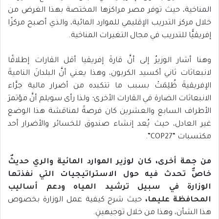
المناخية، حيث توفر مصر مراكزها المختصة بهذا الغرض من
خلال مركز التدريب الإقليمي للموارد المائية، والذي أصبح مركزًا
إفريقيًّا للتدريب في مجال التغيرات المناخية.
وهنا أشار الوزيرُ إلى أنَّ قارةَ إفريقيا أقل القارات إطلاقًا
لانبعاثات ثاني أكسيد الكربون، وهذا يعني أنَّ البلدانَ الناميةَ
الإفريقيةَ ظُلِمَتْ بسبب ما تتكبده من أضرار مالية جرَّاء
الانبعاثات الضارة في القارات الأخرى؛ ولذا رأى سويلم أنَّ مؤتمرَ
الأطراف السابع والعشرين كان فرصةً لمناقشة هذا الوضع
غير العادل، حيث يُعد إنشاء صندوق للخسائر والأضرار أحد
مكتسبات “COP27”.
من جهة أخرى، كان لوزير الموارد المائية والري حديثٌ
خاصٌّ تحدث فيه حول الاستراتيجيات التي نفذتها
الوزارة في سبيل ترشيد المياه ودعم أساليب
المحافظة عليها،
حيث شرح كيفية عمل الوزارة بخصوص
هذا الشأن، وهذا من خلال توجيهينِ.