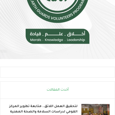
ل
ر
م
و
خ
ب
ا
ا
ط
ت
ر
ن
ا
ض
ل
م
إ
إ
ج
ل
ه
ى
ا
ا
د
ل
ا
ح
ل
ر
ح
ا
ر
ك
أحدث المقالات
ا
ا
ر
ل
ي
ع
لتحقيق العمل اللائق.. متابعة تطوير المركز
ا
القومي لدراسات السلامة والصحة المهنية