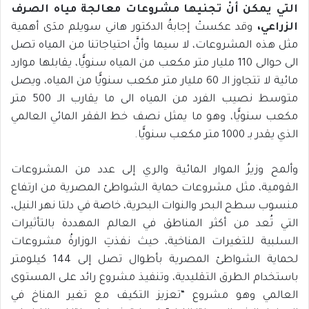
التي يمكن أنْ تجنيها مشروعات معالجة مياه الصرف
الزراعي،
وقد عكستْ إجابةُ الدكتور هاني سويلم مدَى أهمية
مثل هذه المشروعات، لا سيما وأنَّ احتياجاتنا من المياه تصل
الى حوالى 110 مليار متر مكعب من المياه سنويًّا، يقابلها موارد
مائية لا تتجاوز الـ 60 مليار متر مكعب سنويًّا من المياه، ويصل
متوسط نصيب الفرد من المياه الى ما يقارب الـ 500 متر
مكعب سنويًّا، وهو ما يمثل نصف خط الفقر المائي العالمي
الذي يقدر بـ 1000 متر مكعب سنويًّا.
وألمح وزيرُ الموار المائية والري إلى عدد من المشروعات
القومية، مثل مشروعات حماية الشواطئ المصرية من ارتفاع
منسوب سطح البحر والنوات البحرية، خاصة في دلتا نهر النيل،
التي تُعد من أكثر المناطق في العالم المهددة بالتأثيرات
السلبية للتغيرات المناخية، حيث نفذتِ الوزارةُ مشروعات
لحماية الشواطئ المصرية بأطوال تصل إلى 144 كيلومتر
باستخدام الطرق التقليدية، وتنفيذ مشروع رائد على المستوى
العالمي وهو مشروع “تعزيز التكيف مع تغير المناخ في