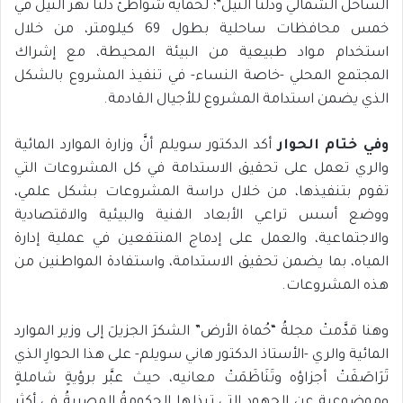
الساحل الشمالي ودلتا النيل”؛ لحماية شواطئ دلتا نهر النيل في
خمس محافظات ساحلية بطول 69 كيلومتر، من خلال
استخدام مواد طبيعية من البيئة المحيطة، مع إشراك
المجتمع المحلي -خاصة النساء- في تنفيذ المشروع بالشكل
الذي يضمن استدامة المشروع للأجيال القادمة.
وفي ختام الحوار
أكد الدكتور سويلم أنَّ وزارة الموارد المائية
والري تعمل على تحقيق الاستدامة في كل المشروعات التي
تقوم بتنفيذها، من خلال دراسة المشروعات بشكل علمي،
ووضع أسس تراعي الأبعاد الفنية والبيئية والاقتصادية
والاجتماعية، والعمل على إدماج المنتفعين في عملية إدارة
المياه، بما يضمن تحقيق الاستدامة، واستفادة المواطنين من
هذه المشروعات.
وهنا قدَّمتْ مجلةُ “حُماة الأرض” الشكرَ الجزيلَ إلى وزير الموارد
المائية والري -الأستاذ الدكتور هاني سويلم- على هذا الحوارِ الذي
تَرَاصَفَتْ أجزاؤه وتَنَاظَمَتْ معانيه، حيث عبَّر برؤيةٍ شاملةٍ
وموضوعيةٍ عن الجهود التي تبذلها الحكومةُ المصريةُ في أكثر