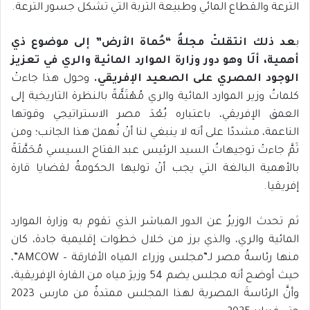
الترعة والقطاع المائي وطبيعة التربة التي تشكل جسور الترعة.
ب
عد ذلك انتقلتْ مجلةُ “حُماة الأرض” إلى موضوع ذي
أهمية، ألَا وهو دور وزارة الموارد المائية والري في تعزيز
الوجود المصري على الصعيد الإفريقي.
وحول هذا جاءتْ
كلماتُ وزير الموارد المائية والري مُهْتَمًّةً بالنظرة التاريخية إلى
العمق الإفريقي، باعتباره بُعْدَ مصر الاستراتيجي وقوتها
الناعمة، مشددًا على أنه لا ينبغي لنا أنْ نُهملَ هذا الجانب؛ ومن
ثَمَّ جاءتْ توجيهاتُ السيد الرئيس عبد الفتاح السيسي مُحَمَّلَةً
بالأهمية البالغة التي يجب أنْ توليها الحكومةُ لقضايا قارة
إفريقيا.
ثم تحدث الوزيرُ عن الدور المباشر الذي تقوم به وزارة الموارد
المائية والري، والذي برز من خلال خطوات إقليمية جادة، كان
منها رئاسةُ مصر لـ”مجلس وزراء المياه الأفارقة – AMCOW”،
حيث أوضح أنه مجلس يضم 54 وزيرَ مياه من القارة الإفريقية،
وأنَّ الرئاسةَ المصرية لهذا المجلس ممتدةٌ من مارس 2023