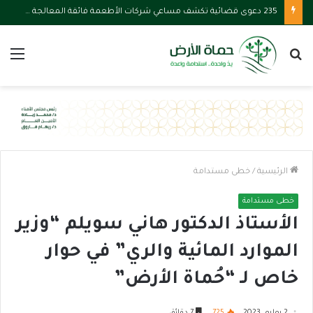
235 دعوى قضائية تكشف مساعي شركات الأطعمة فائقة المعالجة لتعطيل قوانين الصحة
بحث
الق
عن
الرئيسية
/
خطى مستدامة
خطى مستدامة
الأستاذ الدكتور هاني سويلم “وزير
الموارد المائية والري” في حوار
خاص لـ “حُماة الأرض”