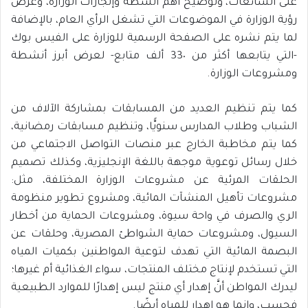
على الشائعات، وتوضيح أهم أنشطة وإنجازات الوزارة، وعرض
رؤية الوزارة في الموضوعات التي تشغل الرأي العام، بالإضافة
لما يتم نشره على الصفحة الرسمية للوزارة على الفيس بوك
-التي يتابعها أكثر من 33٠ ألف متابع- لعرض أبرز أنشطة
ومشروعات الوزارة.
كما يتم تنظيم العديد من المسابقات بمشاركة الآلاف من
الشباب وطلاب المدارس سنويًّا، وتنظيم مسابقات رمضانية،
كما يتم مخاطبة الخارج عبر منصات التواصل الاجتماعي من
خلال رسائل توعوية موجهة باللغة الإنجليزية، وكذلك تصميم
الحلقات المرئية عن مشروعات الوزارة المختلفة، مثل:
مشروعات تأهيل المنشآت المائية، ومشروع تطوير منظومة
الري والصرف في واحة سيوة، ومشروعات الحماية من أخطار
السيول، ومشروعات حماية الشواطئ المصرية، وحلقات عن
البصمة المائية التي تهدف لتوعية المواطنين بكميات المياه
التي تستخدم لإنتاج مختلف المنتجات، سواء الغذائية أم غيرها؛
ليدرك المواطن أنَّ إهدار أي منتج ليس إهدارًا للموارد الطبيعية
فحسب، وإنما هو إهدار للمياه أيضًا.