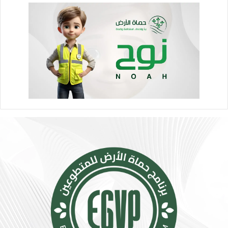
ر
و
ا
ا
ر
ص
ة
ل
.
ا
.
ل
إ
ا
ج
ج
ر
ت
ا
م
ء
ا
ا
ع
ت
ي
ب
ت
س
ت
ي
س
ط
ع
ة
.
ت
.
ق
أ
ل
و