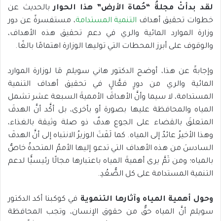
لقد بدأتْ مجلةُ “حُماة الأرض” هذا الحوار
بالحديث عن
خطوات تحقيق أهداف
التنمية المستدامة
، مستفسرةً عن دور
وزارة الموارد المائية والري في دعم تحقيق هذه الأهداف،
والوقوف على أبرز المحطات التي توليها الوزارة اهتمامًا بالغًا.
وإجابةً عن هذا، أوضح الدكتور هاني سويلم مَا لوزارة الموارد
المائية والري من دورٍ فعَّالٍ في تحقيق أهداف التنمية
المستدامة، لا سيما وأنَّ الأهدافَ الأمميةَ السبعة عشر تشمل
المياه والمحافظة عليها بصورة أو بأخرى، بل أكَّد أنَّ الهدفَ
المتعلقَ بالقضاء على الجوع هدفٌ ذو صلة وثيقة بالغذاء،
وهذا الأخيرُ عائدٌ إلى المياه. كما لَفَتَ الوزيرُ الانتباه إلى أنَّ الهدفَ
السادسَ من هذه الأهداف التي تدعو إليها الأممُ المتحدةُ خاصٌّ
بالمياه؛ ومن ثَمَّ يرى أهميةَ المياه باعتبارها مجالًا رئيسيًّا لدعم
التنمية المستدامة على كل الصُّعُدِ.
وحول أهمية المياه وآثارها التنموية
في كوكبنا أكد الدكتور
سويلم أنَّ المياه حقٌّ من حقوق الإنسان، وتجب المحافظة