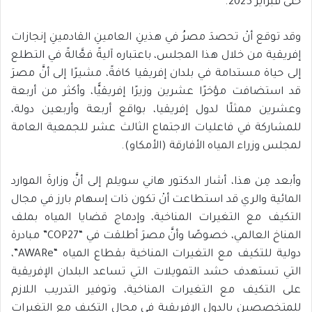
حتى فبراير 2025.
وقد توقع أنْ تحصدَ مصرُ في هذينِ العامينِ القادمينِ إنجازات
إفريقية من خلال هذا المجلس، باعتباره آليةً فعَّالةً في التطلع
إلى حياة مستدامة في بلدان إفريقيا كافةً، مشيرًا إلى أنَّ مصرَ
قد استضافت مؤخرًا عشرين وزيرًا إفريقيًّا، وأكثر من أربعة
وعشرين ممثلًا لدول إفريقيا، بواقع أربعة وأربعين دولة،
للمشاركة في فاعليات الاجتماع الثالث عشر للجمعية العامة
لمجلس وزراء المياه الأفارقة (الأمكاو).
وأبعد مِن هذا، أشار الدكتور هاني سويلم إلى أنَّ وزارةَ الموارد
المائية والري قد استطاعت أنْ تكون ذات إسهام بارز في مجال
التكيف مع التغيرات المناخية، وإدماج قضايا المياه بملف
المناخ العالمي، خصوصًا وأنَّ مصرَ أطلقت في “COP27” مبادرة
دولية للتكيف مع التغيرات المناخية بقطاع المياه “AWARe”،
التي تستهدف حشد التمويلات التي تساعد البلدان الإفريقية
على التكيف مع التغيرات المناخية، وتوفير التدريب اللازم
للمتخصصين بالدول الإفريقية في مجال التكيف مع التغيرات