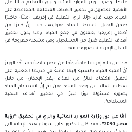
عليها. وضرب وزير الموارد المائية والري بالتعليم مثالًا على
الأهمية القصوى في تحقيق الأهداف المتعلقة بالمحافظة على
المياه، حيث قال: «إننا نرى التعليمَ في إفريقيا -مثلًا- حاضرًا
ضمن العمل المرتبط بالمياه ومواردها، حيث إنَّ كثيرًا مِن
أطفالِ إفريقيا يعملون في جمع المياه، وهنا يكون تحقيقُ
أهداف التعليم ضربًا من المستحيل، وهي مشكلة معروفة في
البلدان الإفريقية بصورة عامة».
هذا عن قارة إفريقيا عامةً، وأمَّا عن مصرَ خاصةً فقد أكَّد الوزيرُ
أنَّ أهميةَ المياه بالنسبة إليها ماثلةٌ في قدرتها الفعلية على
تحقيق الاكتفاء الذاتيِّ من الغذاء -بقدر الإمكان- من خلال
تعظيم العائد من وحدة المياه؛ ومن ثَمَّ إنَّ لاستخدامِ المياه
بصورة مسئولة دورًا كبيرًا في تحقيق أهداف التنمية
المستدامة.
أمَّا عن دور وزارة الموارد المائية والري في تحقيق “رؤية
مصر 2030”
، فقد كان للدكتور هاني سويلم هذه الإجابة التي