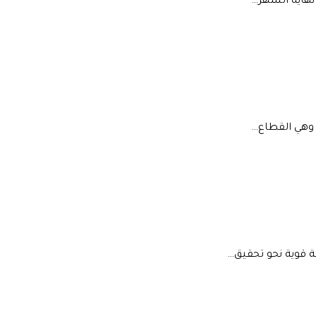
 نهاية الشهر…
 وهي القطاع…
ة قوية نحو تحقيق…