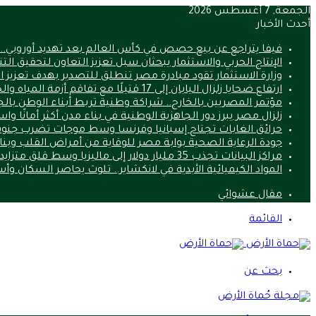
الجمعة, 7 أغسطس 2026
أحدث الأخبار
فيفا يتراجع عن بيع حصص في كأس العالم بعد تهديد أوروبي.. ما 
الإنتاج الحربي والاستثمار يبحثان سبل تعزيز التعاون لتحقيق الت
وزارة الاستثمار تقود مبادرة مصر تنطلق للتصدير بهدف تعزيز 
ارتفاع ضحايا زلزال اليابان إلى 17 قتيلًا مع تفاقم أزمة المياه والحرارة
مؤتمر المصريين بالخارج.. شراكة وطنية تربط أبناء الوطن بالج
زلزال مصر يبرز دور الجاهزية الوطنية في بناء مدن أكثر أمانًا وا
حرائق الغابات تجتاح إسبانيا وفرنسا وسط موجات تضرب جنوب
جودة الرعاية الصحية بوابة مصر للوقاية من أمراض القلب وب
مراكز البيانات تجذب 35 مليار دولار إلى ماليزيا وسط قلق متزايد من استنزاف الموارد
المواد الكيميائية الأبدية في لانكشاير.. تلوث يحاصر السكان و
مقال عشوائي
القائمة
بحث عن