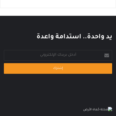
ل
ع
ا
ل
م
ي
يد واحدة.. استدامة واعدة
أدخل
بريدك
الإلكتروني