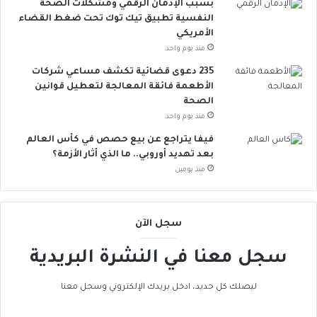
.
بسبب الإدمان الرقمي ومشكلات الصحة
.
النفسية تطبيق تيك توك تحت ضغط القضاء
أ
الأمريكي
و
منذ يوم واحد
ر
235 دعوى قضائية تكشف مساعي شركات
و
الأطعمة فائقة المعالجة لتعطيل قوانين
ب
الصحة
ا
منذ يوم واحد
ت
ن
فيفا يتراجع عن بيع حصص في كأس العالم
ض
بعد تهديد أوروبي.. ما الذي أثار الأزمة؟
م
منذ يومين
إ
ل
ى
سجل الآن
ا
ل
سجل معنا في النشرة البريدية
ح
ر
ا
ليصلك كل جديد، ادخل بريدك الإلكتروني وسجل معنا
ك
ا