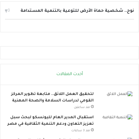
ل
ا
نوح.. شخصية حماة الأرض للتوعية بالتنمية المستدامة
ل
ت
و
ا
ص
ل
ا
ل
ا
أحدث المقالات
ج
ت
م
لتحقيق العمل اللائق.. متابعة تطوير المركز
ا
القومي لدراسات السلامة والصحة المهنية
ع
ي
منذ ساعتين
ت
استقبال المدير العام لليونسكو لبحث سبل
ت
تعزيز التعاون ودعم التنمية الثقافية في مصر
س
منذ 3 ساعات
ع