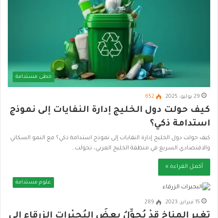
خطى مستدامة
29 يوليو، 2025
652
كيف حولت دول الخليج إدارة النفايات إلى نموذج
استدامة ذكي؟
كيف حولت دول الخليج إدارة النفايات إلى نموذج استدامة ذكي؟ مع النمو السكاني
والاقتصادي السريع في منطقة الخليج العربي، تحولت…
أكمل القراءة »
علوم مستدامة
15 فبراير، 2023
289
تغير المناخ قدْ يُحوِّلُ بعضَ البُحيْراتِ الزرقاءِ إلى