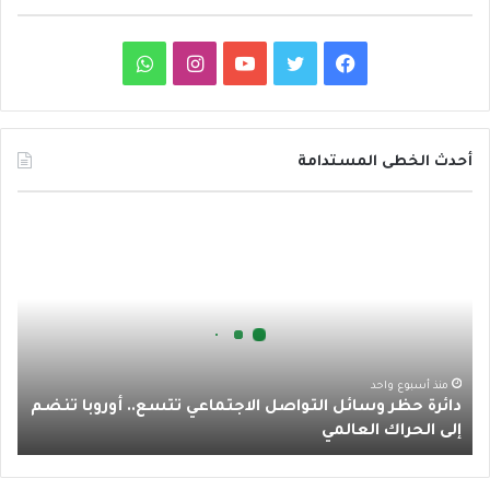
ف
ت
ي
ا
و
ي
و
و
ن
ا
س
ي
ت
س
ت
أحدث الخطى المستدامة
ب
ت
ي
ت
س
د
و
ر
و
ق
ا
ا
ئ
ك
ب
ر
ب
ر
ة
ا
ح
ظ
م
ر
منذ أسبوع واحد
دائرة حظر وسائل التواصل الاجتماعي تتسع.. أوروبا تنضم
و
إلى الحراك العالمي
س
ا
ئ