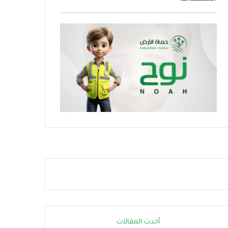
و
ا
ص
ل
ا
ل
ا
ج
ت
م
ا
ع
ي
ت
ت
س
ع
.
.
أ
و
أحدث المقالات
ر