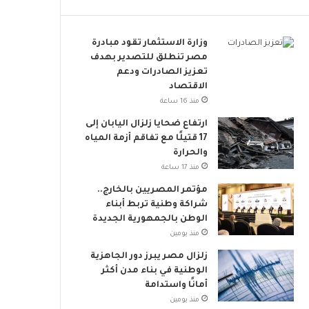
و
ب
ا
وزارة الاستثمار تقود مبادرة
ت
مصر تنطلق للتصدير بهدف
ن
تعزيز الصادرات ودعم
ض
الاقتصاد
م
منذ 16 ساعة
إ
ارتفاع ضحايا زلزال اليابان إلى
ل
17 قتيلًا مع تفاقم أزمة المياه
ى
والحرارة
ا
منذ 17 ساعة
ل
ح
مؤتمر المصريين بالخارج..
ر
شراكة وطنية تربط أبناء
ا
الوطن بالجمهورية الجديدة
ك
منذ يومين
ا
زلزال مصر يبرز دور الجاهزية
ل
الوطنية في بناء مدن أكثر
ع
أمانًا واستدامة
ا
ل
منذ يومين