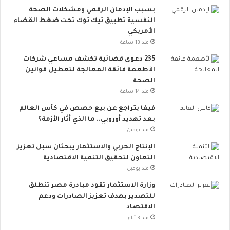
بسبب الإدمان الرقمي ومشكلات الصحة
ا
النفسية تطبيق تيك توك تحت ضغط القضاء
ع
الأمريكي
ي
ت
منذ 13 ساعة
ت
235 دعوى قضائية تكشف مساعي شركات
س
الأطعمة فائقة المعالجة لتعطيل قوانين
ع
الصحة
.
منذ 14 ساعة
.
أ
فيفا يتراجع عن بيع حصص في كأس العالم
و
بعد تهديد أوروبي.. ما الذي أثار الأزمة؟
ر
منذ يومين
و
الإنتاج الحربي والاستثمار يبحثان سبل تعزيز
ب
التعاون لتحقيق التنمية الاقتصادية
ا
منذ يومين
ت
ن
وزارة الاستثمار تقود مبادرة مصر تنطلق
ض
للتصدير بهدف تعزيز الصادرات ودعم
م
الاقتصاد
إ
منذ 3 أيام
ل