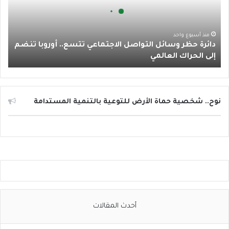
ة
ا
ح
ظ
م
ر
منذ أسبوع واحد
دائرة حظر وسائل التواصل الاجتماعي تتسع.. أوروبا تنضم
و
إلى الحراك العالمي
س
ا
ئ
ل
ا
نوح.. شخصية حماة الأرض للتوعية بالتنمية المستدامة
ل
ت
و
ا
ص
ل
ا
ل
ا
أحدث المقالات
ج
ت
م