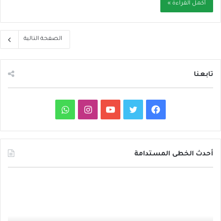
أكمل القراءة »
الصفحة التالية
تابعنا
ف
ت
ي
ا
و
ي
و
و
ن
ا
س
ي
ت
س
ت
أحدث الخطى المستدامة
ب
ت
ي
ت
س
د
و
ر
و
ق
ا
ا
ئ
ك
ب
ر
ب
ر