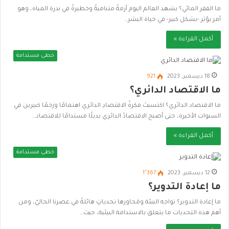
ما الفقر المائي؟ يشهد العالم اليوم أزمةً متناميةً وخطيرةً في ندرة المياه، وهو
أمر يؤثر -بشكل كبير- في حياة البشر…
أكمل القراءة »
خطى مستدامة
18 ديسمبر، 2023
921
ما الاقتصاد الدائري؟
ما الاقتصاد الدائري؟ اكتسبتْ فكرةُ الاقتصادِ الدائري اهتمامًا وزخمًا كبيرين في
السنوات الأخيرة، حتى أصبح الاقتصادُ الدائري بديلًا مستدامًا للاقتصاد…
أكمل القراءة »
خطى مستدامة
12 ديسمبر، 2023
1٬367
ما إعادة التدوير؟
ما إعادة التدوير؟ تواجه البيئة ومَحاورها تحدياتٍ هائلةً في عصرنا الحاليّ، ومن
أهم هذه التحديات ما يتعلق بالاستدامة البيئية، حيث…