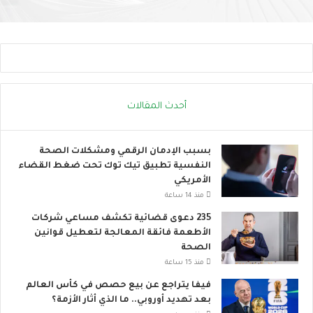
ع
ج
م
ه
ا
ا
ل
د
ت
ا
ن
ل
م
ح
ي
ر
أحدث المقالات
ة
ا
ا
ر
ل
ي
بسبب الإدمان الرقمي ومشكلات الصحة
م
النفسية تطبيق تيك توك تحت ضغط القضاء
س
الأمريكي
ت
منذ 14 ساعة
د
235 دعوى قضائية تكشف مساعي شركات
ا
الأطعمة فائقة المعالجة لتعطيل قوانين
م
الصحة
ة
منذ 15 ساعة
فيفا يتراجع عن بيع حصص في كأس العالم
بعد تهديد أوروبي.. ما الذي أثار الأزمة؟