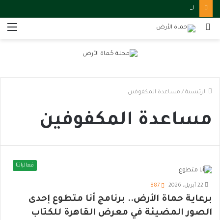
الإنتاج الحربي والاستثمار يبحثان سبل تعزيز التعاون لتحقيق التنمية الاقتصادية
بحث
الق
عن
الرئيسية
/
مساعدة المكفوفين
مساعدة المكفوفين
فعالياتنا
22 أبريل، 2026
887
برعاية حماة الأرض.. برنامج أنا متطوع إحدى
الصور المضيئة في معرض القاهرة للكتاب