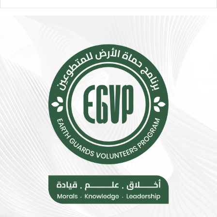
د
ا
و
ء
ل
ا
ة
ت
ل
ب
م
س
و
ي
ا
ط
ج
ة
ه
ت
ة
ق
ا
ل
ل
ل
ت
م
ح
خ
د
ا
ي
ط
ا
ر
ت
ا
و
ل
د
إ