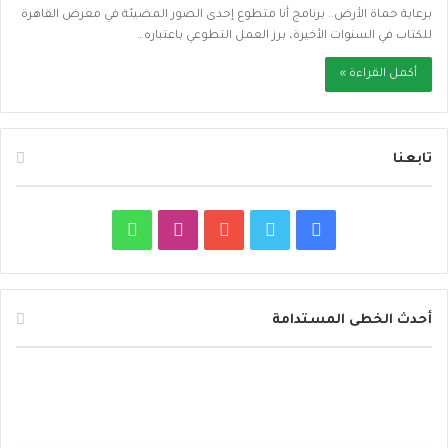
برعاية حماة الأرض.. برنامج أنا متطوع إحدى الصور المضيئة في معرض القاهرة
للكتاب في السنوات الأخيرة، برز العمل التطوعي باعتباره…
أكمل القراءة »
تابعنا
ف
ت
ي
ا
و
ي
و
و
ن
ا
س
ي
ت
س
ت
أحدث الخطى المستدامة
ب
ت
ي
ت
س
ا
م
و
ر
و
ق
ا
ل
ع
أ
ا
ك
ب
ر
ب
و
ر