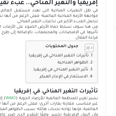
ي
ن
س
ا
ا
إفريقيا والتغير المناخي.. عبء ثق
ب
ت
ك
ر
ع
في ظل التغيرات المناخية التي تهدد مستقبل العالم، 
و
ر
د
ك
ة
مواجهة الأزمة المناخية العالمية؛ فعلى الرغم من أنها ت
إ
ك
ة
تتحمل العبء الأكبر من تداعيات التغير المناخي.
ن
ع
مِن هنا سوف تسلط حماة الأرض الضوء على الأزمات الم
ب
تأثيرها في الاقتصادات والمجتمعات، بالإضافة إلى طرح ا
ر
قراءة المقال.
ا
ل
جدول المحتويات
ب
تأثيرات التغير المناخي في إفريقيا
ر
ي
الظواهر المناخية
د
تأثير التغير المناخي في إفريقيا
الاستثمار في الإنذار المبكر
تأثيرات التغير المناخي في إفريقيا
يشير تقرير للمنظمة العالمية للأرصاد الجوية (
WMO
) إ
غير متناسب مقارنة بقارات أخرى؛ فعلى الرغم من أنها لا
العالمية، فإنها تواجه تحديات هائلة؛ بسبب الظواهر المن