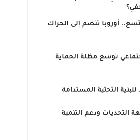
في؟
سع.. أوروبا تنضم إلى الحراك
اجتماعي توسع مظلة الحماية
لبنية التحتية المستدامة
هة التحديات ودعم التنمية