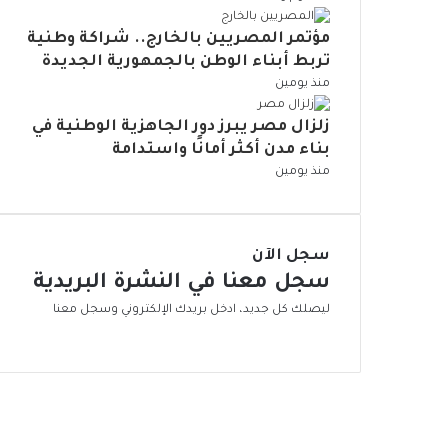
ع
م
ت
ي
د
ا
س
ق
ة
مؤتمر المصريين بالخارج.. شراكة وطنية
ي
ل
ت
ل
ا
ا
تربط أبناء الوطن بالجمهورية الجديدة
م
د
ل
ل
ت
منذ يومين
ي
ا
م
ا
و
م
خ
ج
د
زلزال مصر يبرز دور الجاهزية الوطنية في
ة
ا
ت
ع
بناء مدن أكثر أمانًا واستدامة
ط
م
م
منذ يومين
ر
ا
ا
ا
ع
ل
ل
ي
ت
إ
ة
ن
سجل الآن
ج
م
سجل معنا في النشرة البريدية
ه
ي
ا
ليصلك كل جديد، ادخل بريدك الإلكتروني وسجل معنا
ة
د
ا
ا
ل
ل
م
ح
س
ر
ت
ا
د