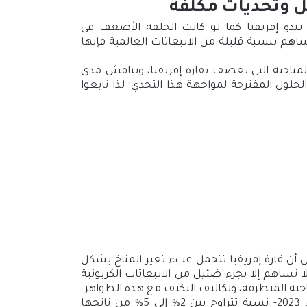
يل وتحديات مكلفة
تبدو إفريقيا كما لو كانت الحلقة الأضعف في
ساهم بنسبة قليلة من الانبعاثات العالمية فإنها
ناخية التي تعصف بقارة إفريقيا، وتناقش مدى
لحلول المقترحة لمواجهة هذا التحدي؛ لذا تابعوا
لى أن قارة إفريقيا تتحمل عبء تغير المناخ بشكل
 تساهم إلا بجزء ضئيل من الانبعاثات الكربونية
اخية المتطرفة، وتكاليف التكيف مع هذه الظواهر.
وإن الدول الإفريقية تخسر -وفقًا للتقرير الذي صدر عام 2023- نسبة تتراوح بين 2% إلى 5% من ناتجها