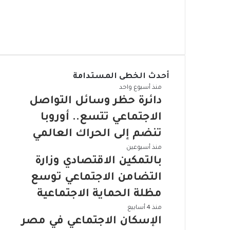
ي
ت
ي
و
س
ا
ب
ي
و
ن
ت
ت
و
و
ا
ي
ر
ك
س
ت
ت
و
ق
ب
س
أحدث الخطى المستدامة
ا
ر
ا
ب
د
منذ أسبوع واحد
م
ا
دائرة حظر وسائل التواصل
ئ
الاجتماعي تتسع.. أوروبا
ر
ة
تنضم إلى الحراك العالمي
ح
ب
منذ أسبوعين
ظ
ا
بالتمكين الاقتصادي وزارة
ر
ل
و
التضامن الاجتماعي توسع
ت
س
م
مظلة الحماية الاجتماعية
ا
ك
ئ
ا
منذ 4 أسابيع
ي
ل
ل
الإسكان الاجتماعي في مصر
ن
ا
إ