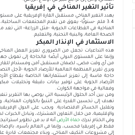
تأثير التغير المناخي في إفريقيا
يهدد التغير المناخي مستقبل القارة الإفريقية على مس
3.4 ملم -سنويًّا- يعوق من تقدم المجتمعات الساحلية
المناخية في القطاعات الحيوية -مثل الزراعة- التي تعد مص
الصحة العامة، والبنية التحتية، والتعليم.
الاستثمار في الإنذار المبكر
هذه التداعيات تجعل من الضروري تعزيز العمل المناخ
وإنما على المستوى الدولي أيضًا؛ فالحاجة إلى تمويل جهود
من أي وقت مضى، لضمان مستقبل آمن ومستدام للقارة 
ويرى تقرير المنظمة العالمية للأرصاد الجوية -لأجل التصد
حاجة ماسة إلى تعزيز استثماراتها الخاصة بقطاع الأر
الأرصاد الجوية على توفير بيانات دقيقة وتحليلات مبكر
وفعالية في مواجهة الكوارث.
ومن بين أحد الحلول الرئيسية التي يوصي بها التقرير تنفيذ
تهدف إلى تحسين القدرة على التنبؤ بالكوارث المناخية، و
وتقليل الخسائر الاقتصادية. ويجب على الدول الإفريقية
والإقليمية، من خلال التعاون المشترك، وتبادل الخبرات 
وفي الختام تدرك
حماة الأرض
أنه لا بد من تطوير استراتي
فقط في إفريقيا فحسب، وإنما في العالم بأسره، بالإضافة إ
إلى مشروعات التكيف المناخي، وبناء مجتمعات قادرة على