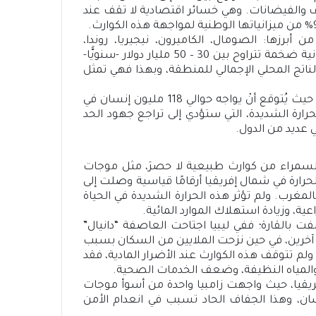
اف والفيضانات. وهي خسائر اقتصادية لا تقف عند
حراء الكبرى -منطقة تضم 24 دولة، من أبرزها: الصومال، الكاميرون، نيجيريا، روندا،
السنغال- تتطلب تكاليف التكيف مع التغير المناخي ميزانية ضخمة تتراوح بين 30 – 50 مليار دولار -سنويًّا-
د المقبل؛ وهي أرقام تعادل حوالي 3% من الناتج المحلي الإجمالي للمنطقة، وبهذا فهي تمثل
أما بالنسبة إلى التداعيات الاجتماعية فهي لا تقل كارثية، حيث يُتوقع أنْ يواجه حوالي 118 مليون إنسان في
لفيضانات والحرارة الشديدة، التي ستؤدي إلى تراجع جهود الحد
 عديد من الدول.
 القارة السمراء من كوارث طبيعية لا حصرَ، مثل موجات
حرارة في شمال إفريقيا أرقامًا قياسية وصلت إلى
ة مئوية في أغادير بالمغرب. ولم تؤثر هذه الحرارة الشديدة في الحياة
ية، وزيادة استهلاك الموارد المائية.
 بالقارة؛ ففي ليبيا اجتاحت العاصفة “دانيال”
ناطق واسعة، مسببة وفاة 4700 إنسان، وفقدان 8000 آخرين، في حين نزحت الملايين من السكان بسبب
ولم تتوقف هذه الكوارث عند الأضرار المادية، فقد
والمياه النظيفة، وضعف الخدمات الصحية.
ريقيا، حيث واجهت زامبيا واحدة من أسوأ موجات
ا؛ مما أثر في أكثر من 6 ملايين إنسان، وهذا الجفاف الحاد تسبب في انعدام الأمن