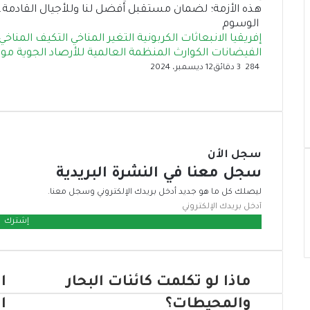
هذه الأزمة؛ لضمان مستقبل أفضل لنا وللأجيال القادمة.
الوسوم
إفريقيا
الانبعاثات الكربونية
التغير المناخي
التكيف المناخي
الفيضانات
الكوارث
المنظمة العالمية للأرصاد الجوية
موج
284
3 دقائق
12 ديسمبر، 2024
ف
ت
ل
م
ط
ي
و
ي
ب
ش
ي
ن
س
ا
ا
ب
ت
ك
ر
ع
و
ر
د
ك
ة
سجل الأن
إ
ك
ة
ن
ع
سجل معنا في النشرة البريدية
ب
ليصلك كل ما هو جديد أدخل بريدك الإلكتروني وسجل معنا.
ر
أ
ا
د
ل
خ
ب
ل
ر
ب
ي
ماذا لو تكلمت كائنات البحار
ا
ر
د
ي
والمحيطات؟
ا
د