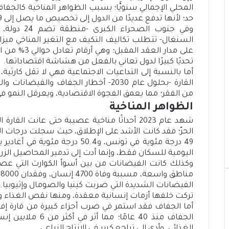
المحلي الإجمالي سنويًّا؛ بسبب الظواهر المناخية كالجف
حد؛ لأنها تدفع عديدًا من الدول إلى تخصيص ما يصل إلى 9% من ميزانياتها الوطنية لمواجهة هذه الكوارث.
وفي جنوب الص
على مدار العق
تحديًا كبيرًا لدول تعاني بالفعل من هشاشة اقتصاداتها.
القارة -بحلول عام 2030- أخطار الجفاف وا
من الفقر؛ مما يعمق الفجوة الاقتصادية، ويعرقل النمو في
الظواهر المناخية
شهد عام 2023 أحداثًا مناخية عصيبة حتى عانت
الحرّ؛ فقد كانت الأشد على الإطلاق، حيث سجلت درجات ال
49 درجة مئوية في تونس، و50.4 درج
اليومية للسكان فقط، وإنما أدت إلى تدمير المحاصيل الزراع
وكذلك كانت الفيضانات من بين أسوأ الكوارث التي عصفت
م
الفيضانات الشديدة التي ضربت كينيا والصومال وإثيوبيا. 
تركت خلفها أزمات إنسانية معقدة، ومنها نقص الغذاء 
أما الجفاف فقد استمر في ضرب أجزاء كبيرة من قارة إف
الجفاف منذ 40 عامً
الغذائي، وأدى إلى تراجع كبير في الإنتاج الزراعي.