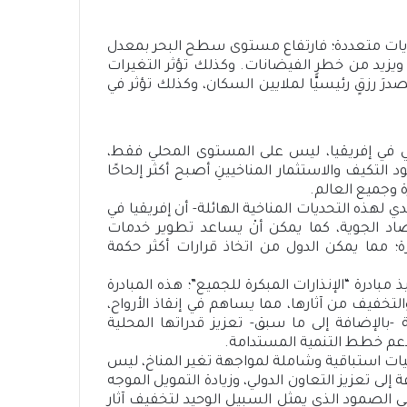
تويات متعددة؛ فارتفاع مستوى سطح البحر بمعدل
، ويزيد من خطر الفيضانات. وكذلك تؤثر التغيرات
درَ رزقٍ رئيسيًّا لملايين السكان، وكذلك تؤثر في
ي في إفريقيا، ليس على المستوى المحلي فقط،
 التكيف والاستثمار المناخيينِ أصبح أكثر إلحاحًا
وجميع العالم.
ي لهذه التحديات المناخية الهائلة- أن إفريقيا في
صاد الجوية، كما يمكن أنْ يساعد تطوير خدمات
ة؛ مما يمكن الدول من اتخاذ قرارات أكثر حكمة
 مبادرة “الإنذارات المبكرة للجميع”؛ هذه المبادرة
التخفيف من آثارها، مما يساهم في إنقاذ الأرواح،
 -بالإضافة إلى ما سبق- تعزيز قدراتها المحلية
لدعم خطط التنمية المستدامة.
جيات استباقية وشاملة لمواجهة تغير المناخ، ليس
لى تعزيز التعاون الدولي، وزيادة التمويل الموجه
 الصمود الذي يمثل السبيل الوحيد لتخفيف آثار