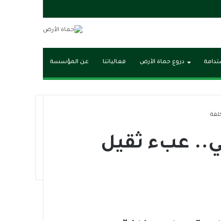
مقال
عشوائي
ستدامة
دروع حماة الأرض
فعالياتنا
عن المؤسسة
كلفة
خي.. عبء ثقيل