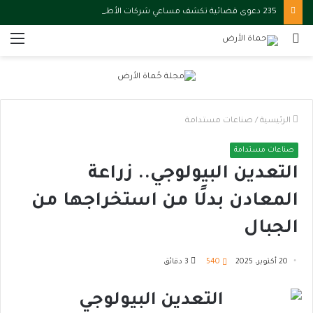
235 دعوى قضائية تكشف مساعي شركات الأطعمة فائقة المعالجة لتعطيل قوانين الصحة
بحث
الق
عن
الرئيسية
/
صناعات مستدامة
صناعات مستدامة
التعدين البيولوجي.. زراعة
المعادن بدلًا من استخراجها من
الجبال
20 أكتوبر، 2025
540
3 دقائق