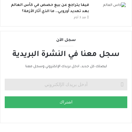
ر
ن
فيفا يتراجع عن بيع حصص في كأس العالم
ا
ض
بعد تهديد أوروبي.. ما الذي أثار الأزمة؟
ل
م
منذ 3 أيام
إ
إ
ج
ل
ه
ى
سجل الآن
ا
ا
د
ل
سجل معنا في النشرة البريدية
ا
ح
ل
ر
ح
ا
ليصلك كل جديد، ادخل بريدك الإلكتروني وسجل معنا
ر
ك
ا
ا
ر
ل
ي
ع
ا
اشتراك
ل
م
ي