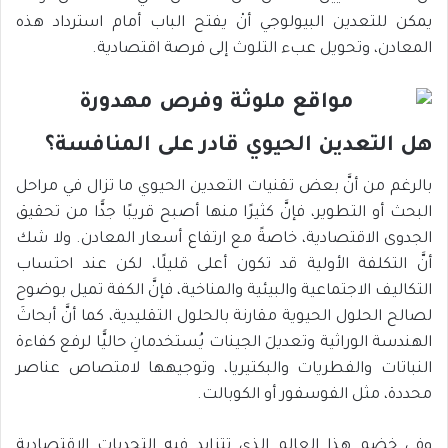
يمكن للتعدين البيولوجي أنْ يفتح الباب أمام استرداد هذه
المعادن، وتحويل عبء التلوث إلى فرصة اقتصادية.
هل التعدين الحيوي قادر على المنافسة؟
بالرغم من أنَّ بعض تقنيات التعدين الحيوي ما تزال في مراحل
البحث أو التطوير، فإنَّ كثيرًا منها أصبح قريبًا جدًّا من تحقيق
الجدوى الاقتصادية، خاصةً مع ارتفاع أسعار المعادن. ولا شك
أنَّ التكلفة الأولية قد تكون أعلى قليلًا، لكن عند احتساب
التكاليف الاجتماعية والبيئية والمناخية، فإنَّ الكفة تميل بوضوح
لصالح الحلول الحيوية مقارنة بالحلول التقليدية، كما أنَّ أبحاثَ
الهندسة الوراثية وتعديلَ الجينات يُستخدمانِ حاليًّا لرفع كفاءة
النباتات والفطريات والبكتيريا، وتوجيهها لامتصاص عناصر
محددة، مثل الفوسفور أو الكوبالت.
وفي خضم هذا العالم الذي تتزايد فيه التحديات الاقتصادية