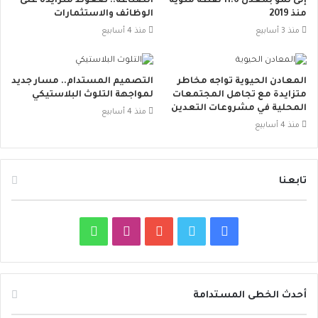
إلى نمو بمعدل 11.6 نقطة مئوية
الصناعة.. ضغوط متزايدة على
منذ 2019
الوظائف والاستثمارات
منذ 3 أسابيع
منذ 4 أسابيع
المعادن الحيوية تواجه مخاطر
التصميم المستدام.. مسار جديد
متزايدة مع تجاهل المجتمعات
لمواجهة التلوث البلاستيكي
المحلية في مشروعات التعدين
منذ 4 أسابيع
منذ 4 أسابيع
تابعنا
ف
ت
ي
ا
و
ي
و
و
ن
ا
س
ي
ت
س
ت
أحدث الخطى المستدامة
ب
ت
ي
ت
س