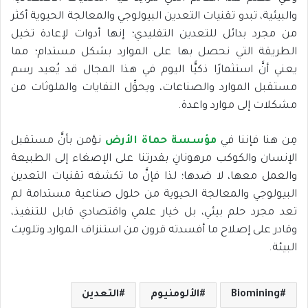
والبيئية، تبدو تقنيات التعدين البيولوجي والمعالجة الحيوية أكثر
من مجرد بدائل للتعدين التقليدي؛ إنها أدوات لإعادة تخيل
الطريقة التي نحصل بها على الموارد بشكل مستدام؛ مما
يعني أنَّ استثمارًا ذكيًّا اليوم في هذا المجال قد يُعيد رسم
مستقبل الموارد والصناعات، ويحوِّل النفايات والملوثات من
مشكلات إلى موارد واعدة.
مِن هنا فإننا في
مؤسسة حماة الأرض
نؤمن بأنَّ مستقبل
الإنسان والكوكب مرهونانِ بقدرتنا على الإصغاء إلى الطبيعة
والعمل معها، لا ضدها؛ لذا فإنَّ ما تكشفه تقنيات التعدين
البيولوجي والمعالجة الحيوية من حلول صناعية مستدامة لم
تعد مجرد حلم بيئي، بل خيار علمي واقتصادي قابل للتنفيذ،
وقادر على إصلاح ما أفسدته قرون من استنزاف الموارد وتلويث
البيئة.
Biomining
الألومنيوم
التعدين