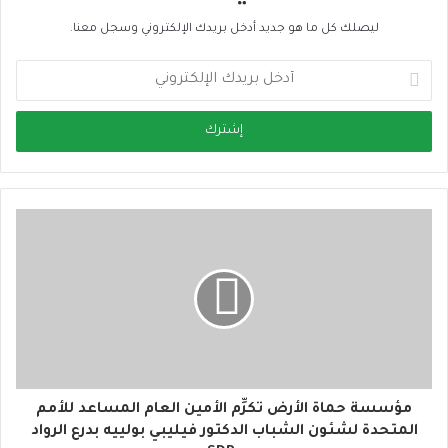
ليصلك كل ما هو جديد أدخل بريدك الإلكتروني وسجل معنا.
أ
د
خ
ل
ب
ر
ي
د
ك
ا
ل
إ
ل
ك
ت
ر
و
مؤسسة حماة الأرض تكرِّم الأمين العام المساعد للأمم
ن
المتحدة لشئون الشباب الدكتور فيليبي بولييه بدرع الرواد