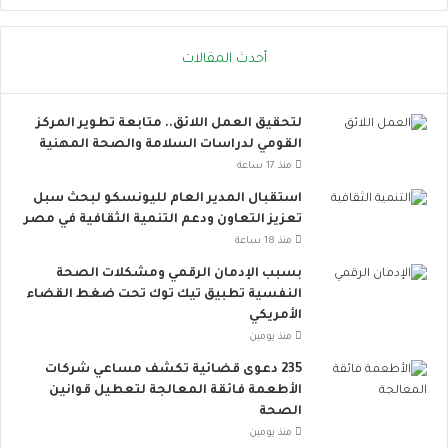
.
ل
إ
ا
أحدث المقالات
ج
ج
ر
ت
ا
م
لتحقيق العمل اللائق.. متابعة تطوير المركز
ء
ا
القومي لدراسات السلامة والصحة المهنية
ا
ع
ت
ي
منذ 17 ساعة
ب
ت
استقبال المدير العام لليونسكو لبحث سبل
س
ت
تعزيز التعاون ودعم التنمية الثقافية في مصر
ي
س
منذ 18 ساعة
ط
ع
ة
.
بسبب الإدمان الرقمي ومشكلات الصحة
ت
.
النفسية تطبيق تيك توك تحت ضغط القضاء
ق
أ
الأمريكي
ل
و
منذ يومين
ل
ر
235 دعوى قضائية تكشف مساعي شركات
م
و
الأطعمة فائقة المعالجة لتعطيل قوانين
خ
ب
الصحة
ا
ا
منذ يومين
ط
ت