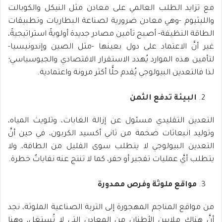
مع تزايد الطلب العالمي على معادن مثل النيكل والكوبالت
والليثيوم -وهي معادن ضرورية لصناعة البطاريات وتطبيقات
الطاقة النظيفة- أصبح تأمين مصادر جديدة أولويةً استراتيجيةً،
غير أنَّ الاعتماد على دول بعينها -مثل الصين وإندونيسيا-
لتأمين هذه الموارد يُهدد الاستقرار الاقتصادي والجيوسياسي؛
لذا فالتعدين البيولوجي يُقدم حلًّا أكثر مرونة واعتمادية.
البيئة تدفع الثمن
التعدين التقليدي مسئول عن إزالة الغابات، وتلويث المياه،
وتوليد انبعاثات ضخمة من ثاني أكسيد الكربون، في حين أنَّ
التعدين البيولوجي لا يتطلب سوى القليل من الطاقة، ولا
يتطلب أيَّ عمليات تفجير أو حفر، كما لا تنتج عنه نفاياتٌ خطرة.
مواقع ملوثة وفرص مهدورة
من مواقع المناجم المهجورة إلى التربة الصناعية الملوثة، نجد
أنَّ هناك ملايين الأطنان من المعادن التي لا تُستغل، وهنا