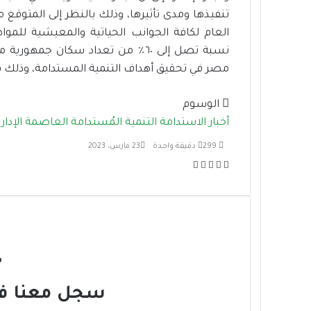
تنفيذها ومدى تأثيرها، وذلك بالنظر إلى المتوق
العام لكافة الجوانب الحياتية والمعيشية للم
نسبة تصل إلى ٦٠٪ من تعداد سكان ج
مصر في تحقيق أهداف التنمية المستدامة، وذلك ف
الوسوم
أخبار الاستدامة
التنمية المُستدامة
العاصمة الإداري
299
دقيقة واحدة
23 مارس، 2023
ف
ت
ل
م
ط
ي
و
ي
ب
ش
س
ي
ن
ا
ا
ب
ت
ك
ر
ع
و
ر
د
ك
ة
ك
إ
ة
ن
ع
س
ب
ر
سجل معنا في 
ا