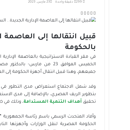
299
دقيقة واحدة
23 مارس، 2023
ف
ت
ل
م
ط
ي
و
ي
ب
ش
س
ي
ن
ا
ا
ب
ت
ك
ر
ع
قبيل انتقالها إلى العاصمة ا
و
ر
د
ك
ة
ك
إ
ة
بالحكومة
ن
ع
في مقر القيادة الاستراتيجية بالعاصمة الإداري
ب
ر
الخميس الموافق 23 من مارس- ب
ا
جميعهم، وهذا قبيل انتقال أجهزة الحكومة إلى العا
ل
ب
وقد شمل الاجتماع استعراض مدى التطور في تنف
ر
ي
بتطوير الريف المصري، بالإضافة إلى مدى الاستعدا
د
تحقيق
أهداف التنمية المستدامة
، وذلك في ضو
وأفاد المتحدث الرسمي باسم رئاسة الجمهورية 
الحكومة المصرية لنقل الوزارات وأجهزتها الت