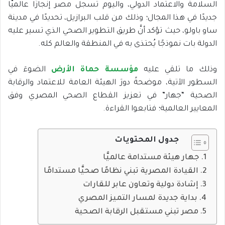
السلامة والاعتماد الدولي، واليوم تسجل مصر إنجازًا عالميًّا
جديدًا في هذا المجال؛ وذلك من قلب البرازيل، تحديدًا في مدينة
ساو باولو، حيث تؤكد أنَّ طريق التطوير الصحي الذي تسير عليه
الدولة بات نموذجًا يُحتذى به في المنطقة والعالم كله.
وذلك ما تلقي عليه
مؤسسة حماة الأرض
الضوءَ في
السطور الآتية، موضحةً دورَ الهيئة العامة للاعتماد والرقابة
الصحية “جهار” في تعزيز القطاع الصحي المصري وفق
المعايير العالمية؛ فتابعوا القراءة.
جدول المحتويات
جهار هيئة مستدامة عالميًّا
القيادة المصرية تبني نظامًا صحيًّا مستدامًا
إشادة دولية وتعاون عابر للقارات
بداية جديدة لمسار التميز المصري
مصر تبني مستقبل الرقابة الصحية