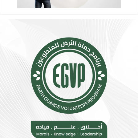
ر
ت
ا
م
ء
ا
ا
ع
ت
ي
ب
ت
س
ت
ي
س
ط
ع
ة
.
ت
.
ق
أ
ل
و
ل
ر
م
و
خ
ب
ا
ا
ط
ت
ر
ن
ا
ض
ل
م