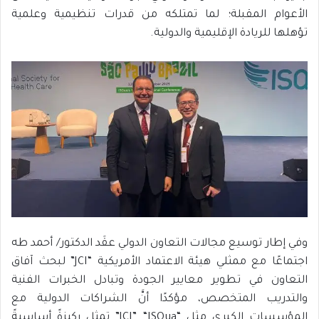
الأعوام المقبلة؛ لما تمتلكه من قدرات تنظيمية وعلمية
تؤهلها للريادة الإقليمية والدولية.
وفي إطار توسيع مجالات التعاون الدولي عقَد الدكتور/ أحمد طه
اجتماعًا مع ممثلي هيئة الاعتماد الأمريكية “JCI” لبحث آفاق
التعاون في تطوير معايير الجودة وتبادل الخبرات الفنية
والتدريب المتخصص، مؤكدًا أنَّ الشراكات الدولية مع
المؤسسات الكبرى مثل “JCI” “ISQua” تمثل ركيزةً أساسيةً