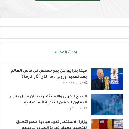
إ
إ
ج
ل
ه
ى
ا
ا
د
ل
ا
ح
ل
ر
ح
ا
ر
ك
أحدث المقالات
ا
ا
ر
ل
ي
ع
فيفا يتراجع عن بيع حصص في كأس العالم
ا
بعد تهديد أوروبي.. ما الذي أثار الأزمة؟
ل
منذ ساعة واحدة
م
ي
الإنتاج الحربي والاستثمار يبحثان سبل تعزيز
التعاون لتحقيق التنمية الاقتصادية
منذ ساعتين
وزارة الاستثمار تقود مبادرة مصر تنطلق
للتصدير بهدف تعزيز الصادرات ودعم