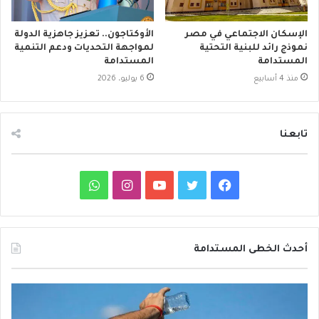
الإسكان الاجتماعي في مصر
الأوكتاجون.. تعزيز جاهزية الدولة
نموذج رائد للبنية التحتية
لمواجهة التحديات ودعم التنمية
المستدامة
المستدامة
منذ 4 أسابيع
6 يوليو، 2026
تابعنا
ف
ت
ي
ا
و
ي
و
و
ن
ا
س
ي
ت
س
ت
أحدث الخطى المستدامة
ب
ت
ي
ت
س
م
د
و
ر
و
ق
ا
ع
ا