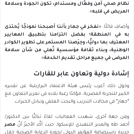
نظام صحي آمن وفعَّال ومستدام، تكون الجودة وسلامة
المريض في قلبه
».
وأضاف قائلًا: «
نفخر في جهار بأننا أصبحنا نموذجًا يُحتذى
به في المنطقة؛ بفضل التزامنا بتطبيق المعايير
المعترف بها دوليًّا، وحِرْصنا المستمر على تطوير الكوادر
الوطنية، وبناء ثقافة مؤسسية تُعلي من شأن سلامة
المرضى في جميع مراحل تقديم الخدمة
».
إشادة دولية وتعاون عابر للقارات
وحول ذلك أعرب رئيس هيئة الاعتماد البرازيلية عن تقديره
الكبير للتجربة المصرية، مؤكدًا رغبة بلاده في تعزيز التعاون مع
“جهار” في مجالات التدريب والبحث العلمي وتبادل الخبرات.
ومِن جهة أخرى، شهدت الفعاليات لقاءً ثنائيًّا بين الدكتور/
أحمد طه والمدير التنفيذي للإسكوا، حيث أكَّد الأخيرُ أنَّ
مصر
جديرة باستضافة المؤتمر الدولي لجودة الرعاية الصحية خلال