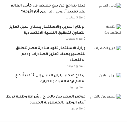
م
فيفا يتراجع عن بيع حصص في كأس العالم
ا
بعد تهديد أوروبي.. ما الذي أثار الأزمة؟
ع
ي
منذ 5 ساعات
ت
الإنتاج الحربي والاستثمار يبحثان سبل تعزيز
ت
التعاون لتحقيق التنمية الاقتصادية
س
منذ 6 ساعات
ع
.
وزارة الاستثمار تقود مبادرة مصر تنطلق
.
للتصدير بهدف تعزيز الصادرات ودعم
أ
الاقتصاد
و
منذ يوم واحد
ر
ارتفاع ضحايا زلزال اليابان إلى 17 قتيلًا مع
و
تفاقم أزمة المياه والحرارة
ب
منذ يوم واحد
ا
ت
مؤتمر المصريين بالخارج.. شراكة وطنية تربط
ن
أبناء الوطن بالجمهورية الجديدة
ض
منذ يومين
م
إ
ل