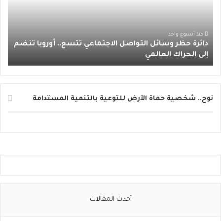
ة
ا
ح
ظ
م
ر
منذ أسبوع واحد
دائرة حظر وسائل التواصل الاجتماعي تتسع.. أوروبا تنضم
و
إلى الحراك العالمي
س
ا
ئ
ل
ا
نوح.. شخصية حماة الأرض للتوعية بالتنمية المستدامة
ل
ت
و
ا
ص
ل
ا
ل
ا
أحدث المقالات
ج
ت