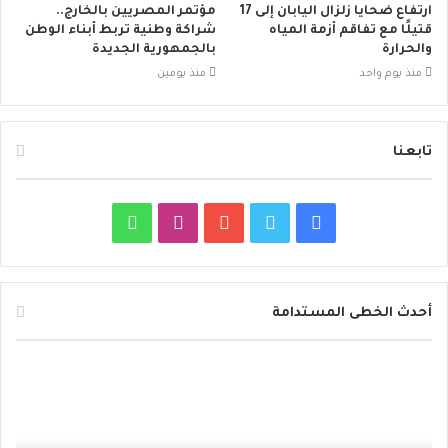
ارتفاع ضحايا زلزال اليابان إلى 17
مؤتمر المصريين بالخارج..
قتيلًا مع تفاقم أزمة المياه
شراكة وطنية تربط أبناء الوطن
والحرارة
بالجمهورية الجديدة
منذ يوم واحد
منذ يومين
تابعنا
ف
ت
ي
ا
و
ي
و
و
ن
ا
س
ي
ت
س
ت
أحدث الخطى المستدامة
ب
ت
ي
ت
س
د
و
ر
و
ق
ا
ا
ئ
ك
ب
ر
ب
ر