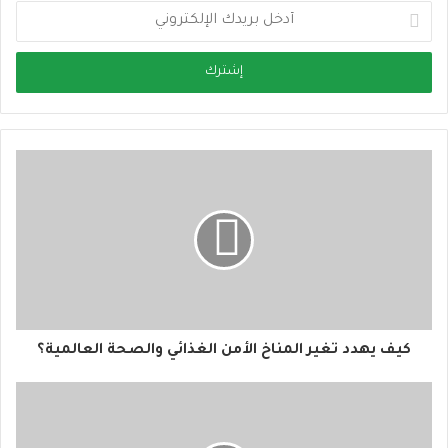
أ
د
خ
ل
ب
ر
ي
د
ك
ا
ل
إ
ل
ك
ت
ر
و
كيف يهدد تغير المناخ الأمن الغذائي والصحة العالمية؟
ن
ي