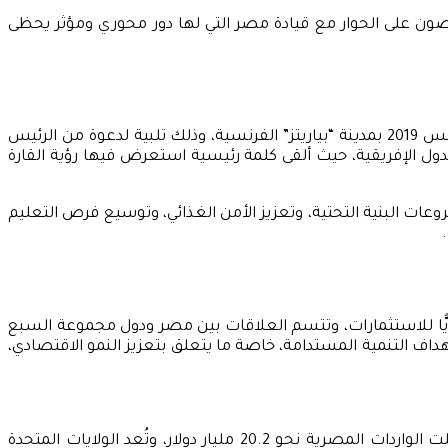
صون على الحوار مع قيادة مصر التي لها دور محوري ومؤثر يحظى
هذا وقد سبق أن شارك السيد الرئيس عبد الفتاح السيسي في قمة قادة مجموعة السبع الخامسة والأربعين التي عُقدت في أغسطس 2019 بمدينة “بياريتز” الفرنسية، وذلك تلبية لدعوة من الرئيس
دول الإفريقية، حيث ألقى كلمة رئيسية استعرض فيها رؤية القارة
 التنمية المستدامة 2030، من خلال توفير التمويل اللازم لمشروعات البنية التحتية، وتعزيز الأمن الغذائي، وتوسيع فرص التعليم
ويًّا للاستثمارات، وتتسم العلاقات بين مصر ودول مجموعة السبع
ف التنمية المستدامة، خاصة ما يتعلق بتعزيز النمو الاقتصادي،
كما تُشكل هذه الدول أسواقًا هامة للصادرات والواردات المصرية، إذ بلغ إجمالي الصادرات المصرية إليها 9.5 مليار دولار، بينما سجلت الواردات المصرية نحو 20.2 مليار دولار، وتُعد الولايات المتحدة