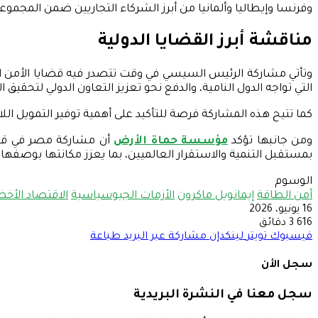
وفرنسا وإيطاليا وألمانيا من أبرز الشركاء التجاريين ضمن المجموع
مناقشة أبرز القضايا الدولية
وتأتي مشاركة الرئيس السيسي في وقت تتصدر فيه قضايا الأمن الغ
التي تواجه الدول النامية، والدفع نحو تعزيز التعاون الدولي لتحقيق
كما تتيح هذه المشاركة فرصة للتأكيد على أهمية توفير التمويل اللاز
ومن جانبها تؤكد
مؤسسة حماة الأرض
أن مشاركة مصر في قمة 
بمستقبل التنمية والاستقرار العالميين، بما يعزز مكانتها بوصفها 
الوسوم
أمن الطاقة
إيمانويل ماكرون
الأزمات الجيوسياسية
الاقتصاد الأخض
16 يونيو، 2026
616
3 دقائق
فيسبوك
تويتر
لينكدإن
مشاركة عبر البريد
طباعة
سجل الأن
سجل معنا في النشرة البريدية