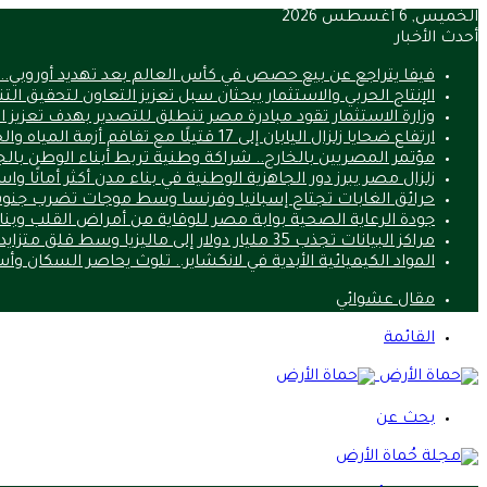
الخميس, 6 أغسطس 2026
أحدث الأخبار
فيفا يتراجع عن بيع حصص في كأس العالم بعد تهديد أوروبي.. ما 
الإنتاج الحربي والاستثمار يبحثان سبل تعزيز التعاون لتحقيق الت
وزارة الاستثمار تقود مبادرة مصر تنطلق للتصدير بهدف تعزيز 
ارتفاع ضحايا زلزال اليابان إلى 17 قتيلًا مع تفاقم أزمة المياه والحرارة
مؤتمر المصريين بالخارج.. شراكة وطنية تربط أبناء الوطن بالج
زلزال مصر يبرز دور الجاهزية الوطنية في بناء مدن أكثر أمانًا وا
حرائق الغابات تجتاح إسبانيا وفرنسا وسط موجات تضرب جنوب
جودة الرعاية الصحية بوابة مصر للوقاية من أمراض القلب وب
مراكز البيانات تجذب 35 مليار دولار إلى ماليزيا وسط قلق متزايد من استنزاف الموارد
المواد الكيميائية الأبدية في لانكشاير.. تلوث يحاصر السكان و
مقال عشوائي
القائمة
بحث عن