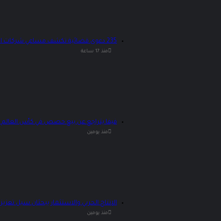
235 دعوى قضائية تكشف مساعي شركات الأطعمة فائقة المعالجة لتعطيل قوانين الصحة
منذ 17 ساعة
فيفا يتراجع عن بيع حصص في كأس العالم بعد ت
منذ يومين
الإنتاج الحربي والاستثمار يبحثان سبل تعزيز 
منذ يومين