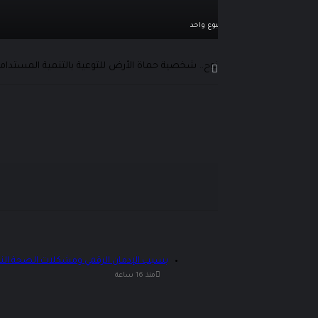
منذ أسبوع واحد
دائرة حظر وسائل التواصل الاجتماعي تتسع.. أ
نوح.. شخصية حماة الأرض للتوعية بالتنمية المستدام
بسبب الإدمان الرقمي ومشكلات الصحة ال
منذ 16 ساعة