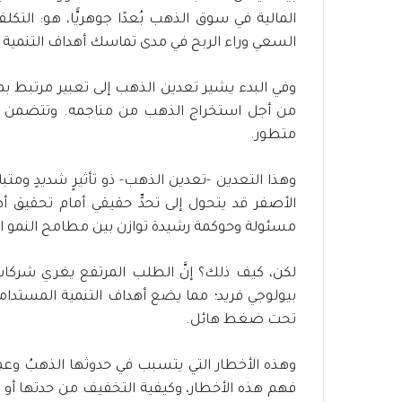
المالية في سوق الذهب بُعدًا جوهريًّا، هو: الت
السعي وراء الربح في مدى تماسك أهداف التنمية المست
وفي البدء يشير تعدين الذهب إلى تعبير مرتبط 
من أجل استخراج الذهب من مناجمه. وتتضمن هذ
متطور.
وهذا التعدين -تعدين الذهب- ذو تأثيرٍ شديدٍ ومتبا
الأصفر قد يتحول إلى تحدٍّ حقيقي أمام تحقيق أ
مسئولة وحوكمة رشيدة توازن بين مطامح النمو 
لكن، كيف ذلك؟ إنَّ الطلب المرتفع يغري شركات
بيولوجي فريد؛ مما يضع أهداف التنمية المستدامة 
تحت ضغط هائل.
وهذه الأخطار التي يتسبب في حدوثها الذهبُ وعم
فهم هذه الأخطار، وكيفية التخفيف من حدتها أو إد