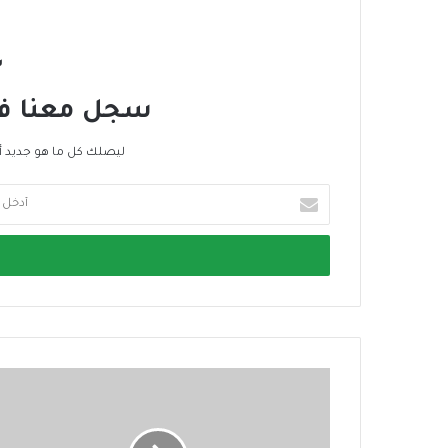
س
سجل معنا في 
ليصلك كل ما هو جديد أ
أ
د
خ
ل
ب
ر
ي
د
ك
ا
ل
إ
ل