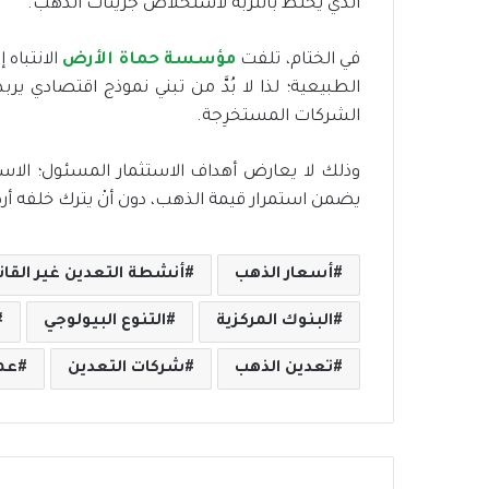
الذي يُخلَطُ بالتربة لاستخلاص جزيئات الذهب.
في الختام، تلفت
مؤسسة حماة الأرض
الانتباه 
الطبيعية؛ لذا لا بُدَّ من تبني نموذج اقتصادي ي
الشركات المستخرِجة.
وذلك لا يعارض أهداف الاستثمار المسئول؛ الاستث
يضمن استمرار قيمة الذهب، دون أنْ يترك خلفه أرضً
أسعار الذهب
أنشطة التعدين غير القان
البنوك المركزية
التنوع البيولوجي
تعدين الذهب
شركات التعدين
عم