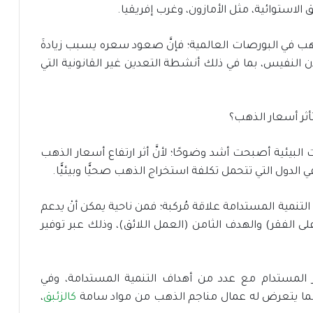
الاستوائية، مثل الأمازون، وغرب إفريقيا.
هب في البورصات العالمية؛ فإنَّ صعود سعره يسبب زيادةَ
ن النفيس، بما في ذلك أنشطة التعدين غير القانونية التي
ت البيئية أصبحت أشد وضوحًا؛ لأنَّ أثر ارتفاع أسعار الذهب
 الدول التي تتحمل تكلفة استخراج الذهب صحيًّا وبيئيًّا.
تنمية المستدامة علاقة مُركبة؛ فمن ناحية يمكن أنْ يدعم
 الفقر) والهدف الثامن (العمل اللائق)، وذلك عبر توفير
المستدام مع عدد من أهداف التنمية المستدامة، وفي
؛ لما يتعرض له عمال مناجم الذهب من مواد سامة
كالزئبق
،