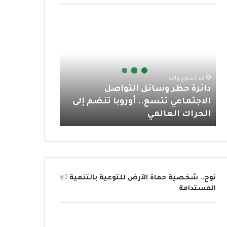
و
ر
و
ق
ا
د
ك
ب
ر
ب
ا
ئ
ا
ر
ة
م
ح
منذ أسبوع واحد
ظ
دائرة حظر وسائل التواصل
ر
الاجتماعي تتسع.. أوروبا تنضم إلى
و
الحراك العالمي
س
ا
ئ
ل
ا
ل
نوح.. شخصية حماة الأرض للتوعية بالتنمية
ت
المستدامة
و
ا
ص
ل