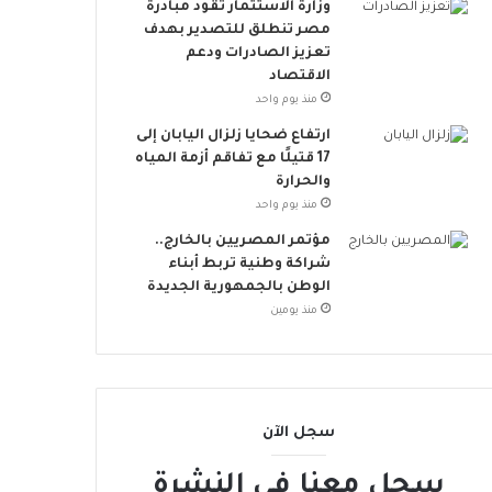
ت
وزارة الاستثمار تقود مبادرة
ن
مصر تنطلق للتصدير بهدف
ض
تعزيز الصادرات ودعم
م
الاقتصاد
إ
منذ يوم واحد
ل
ارتفاع ضحايا زلزال اليابان إلى
ى
17 قتيلًا مع تفاقم أزمة المياه
ا
والحرارة
ل
منذ يوم واحد
ح
ر
مؤتمر المصريين بالخارج..
ا
شراكة وطنية تربط أبناء
ك
الوطن بالجمهورية الجديدة
ا
منذ يومين
ل
ع
ا
ل
م
سجل الآن
ي
سجل معنا في النشرة