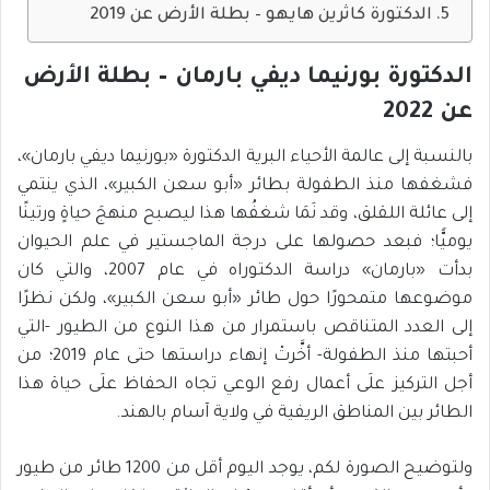
الدكتورة كاثرين هايهو – بطلة الأرض عن 2019
الدكتورة بورنيما ديفي بارمان – بطلة الأرض
عن 2022
بالنسبة إلى عالمة الأحياء البرية الدكتورة «بورنيما ديفي بارمان»،
فشغفها منذ الطفولة بطائر «أبو سعن الكبير»، الذي ينتمي
إلى عائلة اللقلق، وقد نَمَا شغفُها هذا ليصبح منهجَ حياةٍ ورتينًا
يوميًّا؛ فبعد حصولها على درجة الماجستير في علم الحيوان
بدأت «بارمان» دراسة الدكتوراه في عام 2007، والتي كان
موضوعها متمحورًا حول طائر «أبو سعن الكبير»، ولكن نظرًا
إلى العدد المتناقص باستمرار من هذا النوع من الطيور -التي
أحبتها منذ الطفولة- أخَّرتْ إنهاء دراستها حتى عام 2019؛ من
أجل التركيز علَى أعمال رفع الوعي تجاه الحفاظ علَى حياة هذا
الطائر بين المناطق الريفية في ولاية آسام بالهند.
ولتوضيح الصورة لكم، يوجد اليوم أقل من 1200 طائر من طيور