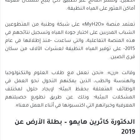
الصين، وتنشر النتائج عبر تطبيق ذكي يتيح للسكان معرفة
أماكن العثور على المياه النظيفة.
تعتمد منصة «MyH2O» على شبكة وطنية من المتطوعين
الشباب المدربين على اختبار جودة المياه وتسجيل نتائجهم في
هذه المنصة التفاعلية، والتي ساعدت -منذ إطلاقها في عام
2015- على توفير المياه النظيفة لعشرات الآلاف من سكان
قرى الصين.
وقالت «رن»: «نحن نعمل مع طلاب العلوم والتكنولوجيا
والهندسة والطب، الذين يمكنهم التحول نحو العمل في
الوظائف المتعلقة بحفظ البيئة؛ لإيجاد حلول لمختلف
المشكلات البيئية؛ وذلك عن طريق تطويع حصيلتهم
المعرفية وخبراتهم التي اكتسبونها في أثناء العمل معنا».
الدكتورة كاثرين هايهو – بطلة الأرض عن
2019