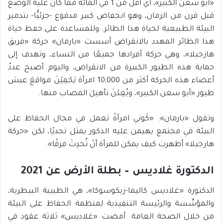
«أبو سعن الكبير»، أي أقل من 1 في المائة مما كان عليه الوضع
قبل قرن من الزمان، وهو انخفاض كبير مدفوع -جزئيًّا- بتدمير
البيئة الطبيعية لحياة هذا الطائر. وللمساعدة على حفظ حياة
هذا الطائر المهدد بالانقراض أسست «بارمان» حركة «فريق
هارجيلا»، وهي حركة أفرادها جميعًا من النساء، وتهدف إلى
حماية هذه الطيور الكبيرة من الانقراض، واليوم أصبح عددُ
أعضاء هذه الحركة أكثر من 10,000 امرأة يَحْمِيْنَ مواقعَ عيش
طيور «أبو سعن الكبير»، ويُعِدْنَ تأهيلَ المصاب منها.
وتقول «بارمان»: «كَوني امرأةً تعمل في مجال الحفاظ على
البيئة في مجتمع يهيمن عليه الذكور يمثل تحديًا، لكن «حركة
هارجيلا» أظهرت كيف يمكن للمرأة أنْ تُحدِثَ فرقًا».
الدكتورة غلاديس – بطلة الأرض عن 2021
الدكتورة «غلاديس كاليما-زيكوسوكا»، هي الطبيبة البيطرية،
والمؤسِّسة والرئيسة التنفيذية لمنظمة الحفاظ على البيئة
من خلال الصحة العامة. أمضت «غلاديس» ثلاثة عقود في