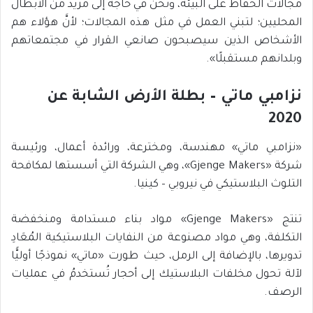
مجالات الحفاظ على البيئة، ونحن في حاجة إلى مزيد من الأبطال
المحليين؛ لتبني العمل في مثل هذه المجالات؛ لأنَّ هؤلاء هم
الأشخاص الذين سيصبحون صانعي القرار في مجتمعاتهم
وبلدانهم مستقبلًا».
نزامبي ماتي – بطلة الأرض الشابة عن
2020
«نزامبي ماتي» مهندسة، ومخترعة، ورائدة أعمال، ورئيسة
شركة «Gjenge Makers»، وهي الشركة التي أسستها لمكافحة
التلوث البلاستيكي في نيروبي – كينيا.
تنتج «Gjenge Makers» مواد بناء مستدامة ومنخفضة
التكلفة، وهي مواد مصنوعة من النفايات البلاستيكية المُعَادِ
تدويرها، بالإضافة إلى الرمل، حيث طورت «ماتي» نموذجًا أوليًّا
لآلة تحول مخلفات البلاستيك إلى أحجار تُستخدمُ في عمليات
الرصف.