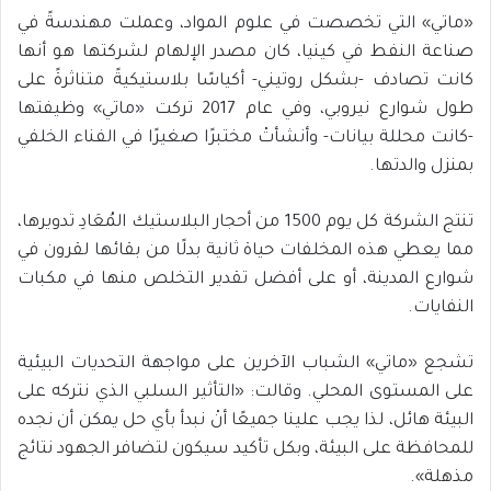
«ماتي» التي تخصصت في علوم المواد، وعملت مهندسةً في
صناعة النفط في كينيا، كان مصدر الإلهام لشركتها هو أنها
كانت تصادف -بشكل روتيني- أكياسًا بلاستيكيةً متناثرةً على
طول شوارع نيروبي، وفي عام 2017 تركت «ماتي» وظيفتها
-كانت محللة بيانات- وأنشأتْ مختبرًا صغيرًا في الفناء الخلفي
بمنزل والدتها.
تنتج الشركة كل يوم 1500 من أحجار البلاستيك المُعَادِ تدويرها،
مما يعطي هذه المخلفات حياة ثانية بدلًا من بقائها لقرون في
شوارع المدينة، أو على أفضل تقدير التخلص منها في مكبات
النفايات.
تشجع «ماتي» الشباب الآخرين على مواجهة التحديات البيئية
على المستوى المحلي. وقالت: «التأثير السلبي الذي نتركه على
البيئة هائل، لذا يجب علينا جميعًا أنْ نبدأ بأي حل يمكن أن نجده
للمحافظة على البيئة، وبكل تأكيد سيكون لتضافر الجهود نتائج
مذهلة».