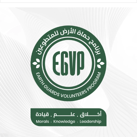
ء
ا
ا
ع
ت
ي
ب
ت
س
ت
ي
س
ط
ع
ة
.
ت
.
ق
أ
ل
و
ل
ر
م
و
خ
ب
ا
ا
ط
ت
ر
ن
ا
ض
ل
م
إ
إ
ج
ل