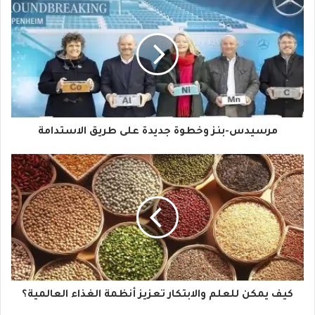
ك
ا
ل
إ
ل
ك
ت
ر
و
مرسيدس-بنز وخطوة جديدة على طريق الاستدامة
ن
ي
كيف يمكن للعلم والابتكار تعزيز أنظمة الغذاء العالمية؟