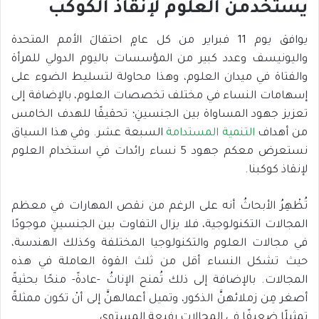
يستخدمن العلوم لإنقاذ الكوكب
يوافق يوم 11 فبراير من كل عامٍ احتفالَ الأمم المتحدة
واليونيسف وعدد كبير من المؤسسات باليوم الدولي للمرأة
والفتاة في ميدان العلوم، وهذا محاولة لتسليط الضوء على
إسهامات النساء في مختلف تخصصات العلوم، بالإضافة إلى
تعزيز جهود المساواة بين الجنسينِ؛ تحقيقًا للهدف الخامس
من أهداف
التنمية المستدامة
السبعة عشر. وفي هذا السياق
نستعرض معكم جهود 5 نساء رائدات في استخدام العلوم
لإنقاذ كوكبنا.
تُظْهِرُ الأبحاثُ أنه على الرغم من نقص المهارات في معظم
المجالات التكنولوجية، فلا يزال التفاوت بين الجنسينِ موجودًا
في مجالات العلوم والتكنولوجيا المختلفة وكذلك الهندسة،
حيث تشكل النساء أقل من ثلث القوة العاملة في هذه
المجالات. بالإضافة إلى ذلك تُمنح الإناثُ -عادةً- منحًا بحثيةً
أصغر مِن زملائهنَّ الذكور، وتميل أعمالهنَّ إلى أنْ تكون ممثلةً
تمثيلًا ضعيفًا في المجالات رفيعة المستوى.