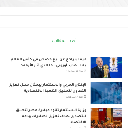
ه
ى
ا
ا
د
ل
ا
ح
ل
ر
ح
ا
ر
ك
أحدث المقالات
ا
ا
ر
ل
ي
ع
فيفا يتراجع عن بيع حصص في كأس العالم
ا
بعد تهديد أوروبي.. ما الذي أثار الأزمة؟
ل
منذ 6 ساعات
م
ي
الإنتاج الحربي والاستثمار يبحثان سبل تعزيز
التعاون لتحقيق التنمية الاقتصادية
منذ 7 ساعات
وزارة الاستثمار تقود مبادرة مصر تنطلق
للتصدير بهدف تعزيز الصادرات ودعم
الاقتصاد