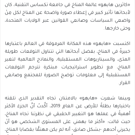
«كاثرين هايهو» عالمة المناخ في جامعة تكساس التقنية، كان
لأبحاثها تأثير كبير في إعطاء صورة واضحة عن المناخ لكل مِنْ
واضعي السياسات وصانعي القوانين عبر الولايات المتحدة،
وحتى خارجها.
اكتسبت «هايهو» هذه المكانة المرموقة في العالم باعتبارها
خبيرةً في المناخ، بفضل أبحاثها التي تتناول التوقعات طويلة
المدَى، والسيناريوهات المستقبلية، والنماذج العالمية لتغير
المناخ، مع تطوير استراتيجيات مبتكرة تترجم التوقعات
المستقبلية إلى معلومات توضح الصورة للمجتمع وصانعي
القرار.
وبينما شعرت «هايهو» بالامتنان تجاه التقدير الذي تلقته
باختيارها بطلةً للأرض عن العامِ 2019، أكَّدتْ أنَّ الجزءَ الأكثر
أهميةً في عملها هو التغيير الحقيقي في نظرتنا تجاه المناخ،
حيث قالت: «أكثر ما يهمني على المستوى الشخصي هو أنْ
يخبرني أحدهم -بشكل صادق- أنه لم يكن مهتمًّا بقضايا المناخ،