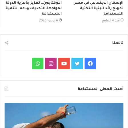
الإسكان الاجتماعي في مصر
الأوكتاجون.. تعزيز جاهزية الدولة
نموذج رائد للبنية التحتية
لمواجهة التحديات ودعم التنمية
المستدامة
المستدامة
منذ 4 أسابيع
6 يوليو، 2026
تابعنا
ف
ت
ي
ا
و
ي
و
و
ن
ا
س
ي
ت
س
ت
أحدث الخطى المستدامة
ب
ت
ي
ت
س
م
د
و
ر
و
ق
ا
ع
ا
ا
ئ
ك
ب
ر
ب
ر
ر