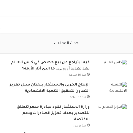
و
ا
ص
ل
ا
ل
ا
أحدث المقالات
ج
ت
م
فيفا يتراجع عن بيع حصص في كأس العالم
ا
بعد تهديد أوروبي.. ما الذي أثار الأزمة؟
ع
ي
منذ 16 ساعة
ت
الإنتاج الحربي والاستثمار يبحثان سبل تعزيز
ت
التعاون لتحقيق التنمية الاقتصادية
س
منذ 17 ساعة
ع
.
وزارة الاستثمار تقود مبادرة مصر تنطلق
.
للتصدير بهدف تعزيز الصادرات ودعم
أ
الاقتصاد
و
منذ يومين
ر