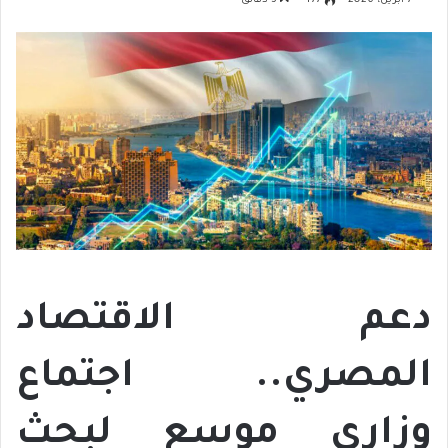
7 أبريل، 2026
477
3 دقائق
دعم الاقتصاد
المصري.. اجتماع
وزاري موسع لبحث