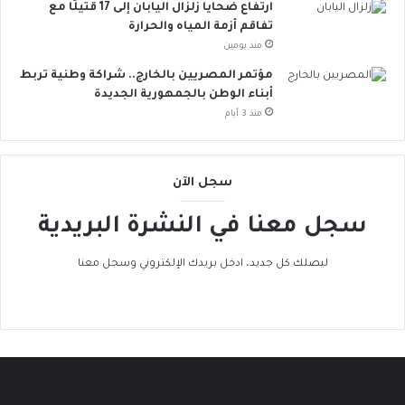
ارتفاع ضحايا زلزال اليابان إلى 17 قتيلًا مع
و
تفاقم أزمة المياه والحرارة
ب
منذ يومين
ا
ت
مؤتمر المصريين بالخارج.. شراكة وطنية تربط
ن
أبناء الوطن بالجمهورية الجديدة
ض
منذ 3 أيام
م
إ
ل
سجل الآن
ى
ا
سجل معنا في النشرة البريدية
ل
ح
ر
ليصلك كل جديد، ادخل بريدك الإلكتروني وسجل معنا
ا
ك
ا
ل
ع
ا
ل