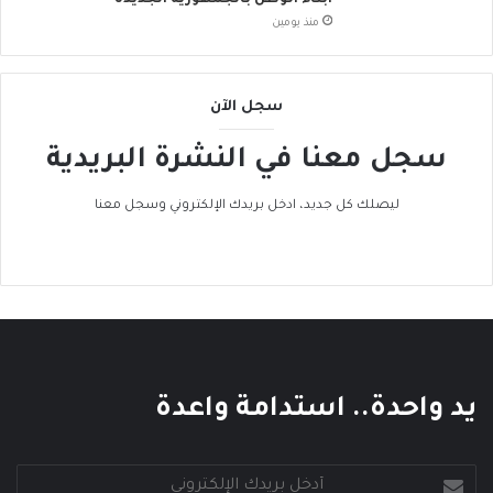
ض
منذ يومين
م
إ
ل
سجل الآن
ى
ا
سجل معنا في النشرة البريدية
ل
ح
ر
ليصلك كل جديد، ادخل بريدك الإلكتروني وسجل معنا
ا
ك
ا
ل
ع
ا
ل
م
يد واحدة.. استدامة واعدة
ي
أدخل