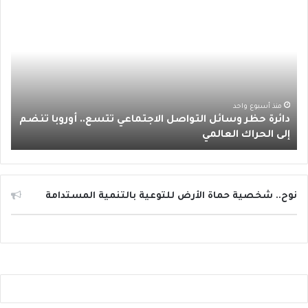
د
و
ر
و
ق
ا
ا
ئ
ك
ب
ر
ب
ر
ة
ا
ح
ظ
م
ر
منذ أسبوع واحد
دائرة حظر وسائل التواصل الاجتماعي تتسع.. أوروبا تنضم
و
إلى الحراك العالمي
س
ا
ئ
ل
ا
نوح.. شخصية حماة الأرض للتوعية بالتنمية المستدامة
ل
ت
و
ا
ص
ل
ا