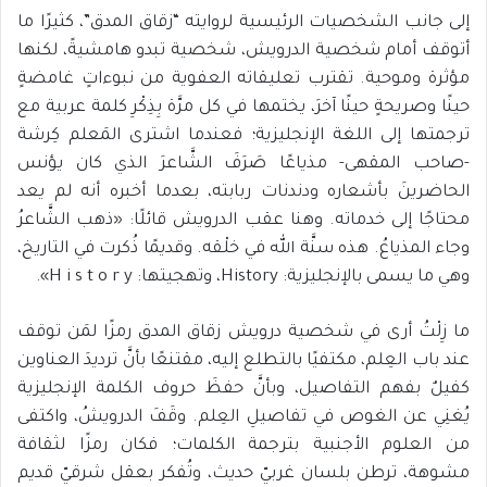
إلى جانب الشخصيات الرئيسية لروايته “زقاق المدق”، كثيرًا ما
أتوقف أمام شخصية الدرويش، شخصية تبدو هامشيةً، لكنها
مؤثرة وموحية. تقترب تعليقاته العفوية من نبوءاتٍ غامضةٍ
حينًا وصريحةٍ حينًا آخرَ، يختمها في كل مرَّة بِذِكْرِ كلمة عربية مع
ترجمتها إلى اللغة الإنجليزية؛ فعندما اشترى المَعلم كِرشة
-صاحب المقهى- مذياعًا صَرَفَ الشَّاعرَ الذي كان يؤنس
الحاضرينَ بأشعاره ودندنات ربابته، بعدما أخبره أنه لم يعد
محتاجًا إلى خدماته. وهنا عقب الدرويش قائلًا: «ذهب الشَّاعرُ
وجاء المذياعُ. هذه سنَّة الله في خلْقه. وقديمًا ذُكرت في التاريخ،
وهي ما يسمى بالإنجليزية: History، وتهجيتها: H i s t o r y».
ما زِلْتُ أرى في شخصية درويش زقاق المدق رمزًا لمَن توقف
عند باب العِلم، مكتفيًا بالتطلع إليه، مقتنعًا بأنَّ ترديدَ العناوين
كفيلٌ بفهم التفاصيل، وبأنَّ حفظَ حروف الكلمة الإنجليزية
يُغنِي عن الغوص في تفاصيلِ العِلم. وقَفَ الدرويشُ، واكتفى
من العلوم الأجنبية بترجمة الكلمات؛ فكان رمزًا لثقافة
مشوهة، ترطن بلسان غربيّ حديث، وتُفكر بعقل شرقيّ قديم