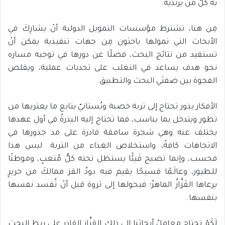
به كلُّ مَن يرتديه.
مِن هنا، تشترط مؤسسات التمويل الدولية أنْ يشارِكَ في
الأبحاث التي تمولها باحثون مِن جهات تنفيذية يمكن أنْ
تستفيد من نتائج البحث، فضلًا عن دورها في توجيه مساره
نحو هدف يساعد في التغلب على تحديات عملية، ويقلص
الفجوة بين ضفتَي البحث والتطبيق.
الأفكار بذور تحتاج إلى تربة خصبة وبُستانيّ يتابع ما يعتريها من
تطور ويتدخل بما يناسب، فما تحتاج إليه البذرةُ في أول عهدها
يختلف عنه وهي شجرة سامقة قادرة على مد جذورها في
الاتجاهات كافةً، واستخلاص الغذاء من التربة. ليس هذا
فحسب، وإنما تصبح فَيئًا يستظل تحته كلُّ مُتعبٍ، وموطنًا
للطيور، وعالَـمًا فسيحًا يقيم فيه دودُ القز ممالكَ من حريرٍ
يرعاها القَزَّازُ الماهرُ؛ فيحولها إلى ثروة قبل أنْ تُفسد نفسها
بنفسها.
لَكَمْ تحتاج معاملُ أبحاثنا إلى ذلك القزَّازِ القادرِ على ربط البحث