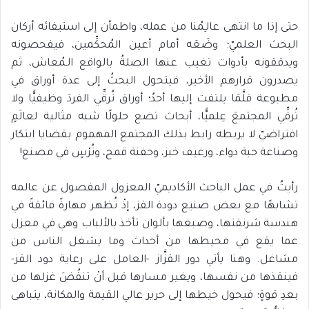
حتى إذا ما انتهى عالـِمُنا من عمله، واطمأن إلى استيفائه أركان
البحث العلميّ؛ وضَعَه أمام أعين المُحكِّمين، فيفحصونه
ويدققونه بأدوات تغيب عنها الصلةُ بالواقع الـمُعاش، ثم
يصدرون قرارهم الأخير، فيتحول البحثُ إلى عدة أوراق في
مطبوعة قلَّمَا يلتفت إليها أحدٌ؛ أوراق تُرقِّي الفردَ وظيفيًّا ولا
تُرقِّي المجتمعَ عِلميًّا، أبحاث تضع حلولًا شبه مثالية لعالَمٍ
افتراضيّ لا يربطه رابط بذلك المجتمع المهموم بقضايا ابتكار
وصناعة حبة دواء، ورغيف خبز، وحفنة قمح، وتُرْسٍ في مصنع!
رأيتُ في عمل الباحث الأكاديميّ المعزول المفصول عن عالمه
تشابهًا مع بعض صنيع دودة القز، إذْ تُظهر مهارةً فائقةً في
هندسة شرنقتها، وصبغها بألوان تأخذ بالألباب وهي في معزل
عما يقع في محيطها من أحداث وما يشغل الناس من
مشاغل. وهنا يأتي دور القزَّاز -العامل على رعاية دود القز-
فينقذها من نفسها، ويغير مسارها قبل أنْ تنقُضَ غزلها من
بعدِ قوةٍ؛ فيحول خيطها إلى حرير عالي القيمة والمكانة، يتباهى