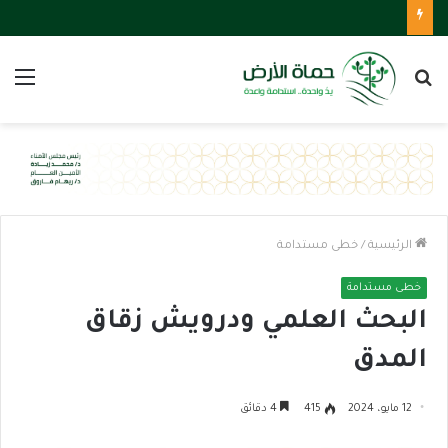
بحث
الق
عن
الرئيسية
/
خطى مستدامة
خطى مستدامة
البحث العلمي ودرويش زقاق
المدق
12 مايو، 2024
415
4 دقائق