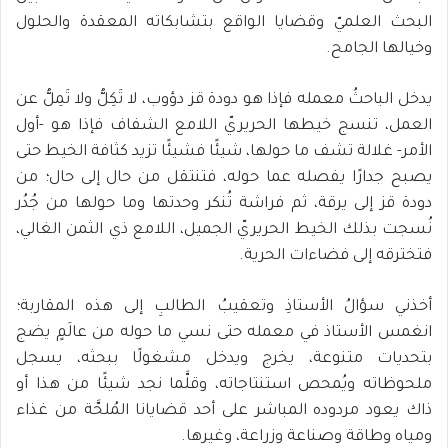
البحث العلميّ وقضايا الواقع بتشابكاته المعقدة والحلول
وخيالها الجامح.
يدخل الباحثُ معمله فإذا هو دودة قز دؤوب، لا تَكِلُّ ولا تَمِلُّ عن
العمل، تنسج خيطها الحريريّ اللامع الشفاف فإذا هو -أول
الأمر- غلالة تشف ما حولها، شيئًا فشيئًا تزيد كثافة الخيط حتى
يصبح جدارًا يفصله عما حوله، فتنتقل من حال إلى حال؛ من
دودة قز إلى يرقة، ثم فراشة تُنكر وحدتها وما حولها من جُدُر
نُسجت بذلك الخيط الحريريّ الجميل، اللامع ذي الثمن الغالي،
فتخترقه إلى فضاءات الحرية.
أخذني سؤالُ الأستاذِ وتعقيبُ الطالبِ إلى هذه المقاربة؛
انغمس الأستاذ في معمله حتى نسي ما حوله من عالَمٍ يضج
بتحديات متنوعة، يخرج ويدخل مشغولًا ببحثه، يسجل
ملحوظاته ويُمحص استنتاجاته، وقلَّما نجد شيئًا من هذا أو
ذاك يعود مردوده المباشر على أحد قضايانا المُلحَّة من غذاء
ومياه وطاقة وصناعة وزراعة، وغيرها.