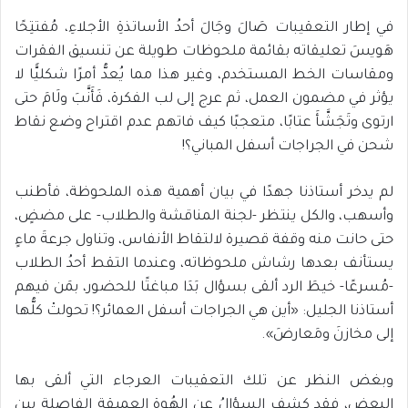
في إطار التعقيبات صَالَ وجَالَ أحدُ الأساتذةِ الأجلاءِ، مُفتتِحًا
هَويسَ تعليقاته بقائمة ملحوظات طويلة عن تنسيق الفقرات
ومقاسات الخط المستخدم، وغير هذا مما يُعدُّ أمرًا شكليًّا لا
يؤثر في مضمون العمل، ثم عرج إلى لب الفكرة، فَأَنَّبَ ولَامَ حتى
ارتوى وتَجَشَّأَ عتابًا، متعجبًا كيف فاتهم عدم اقتراح وضع نقاط
شحن في الجراجات أسفل المباني؟!
لم يدخر أستاذنا جهدًا في بيان أهمية هذه الملحوظة، فأطنب
وأسهب، والكل ينتظر -لجنة المناقشة والطلاب- على مضضٍ،
حتى حانت منه وقفة قصيرة لالتقاط الأنفاس، وتناول جرعةَ ماءٍ
يستأنف بعدها رشاش ملحوظاته، وعندما التقط أحدُ الطلاب
-مُسرعًا- خيطَ الرد ألقى بسؤال بَدَا مباغتًا للحضور، بمَن فيهم
أستاذنا الجليل: «أين هي الجراجات أسفل العمائر؟! تحولتْ كلُّها
إلى مخازنَ ومَعارضَ».
وبغض النظر عن تلك التعقيبات العرجاء التي ألقى بها
البعض، فقد كشف السؤالُ عن الهُوة العميقة الفاصلة بين