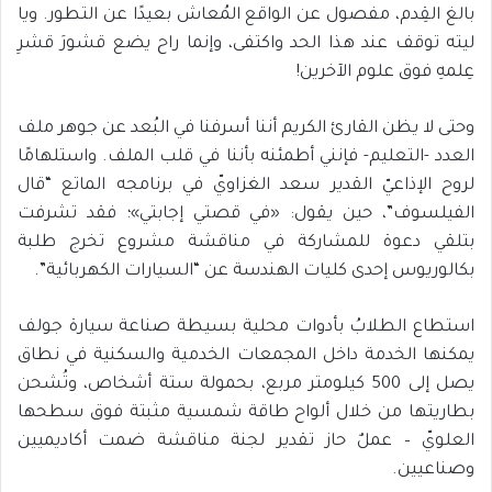
بالغ القِدم، مفصول عن الواقع المُعاش بعيدًا عن التطور. ويا
ليته توقف عند هذا الحد واكتفى، وإنما راح يضع قشورَ قشرِ
عِلمهِ فوق علوم الآخرين!
وحتى لا يظن القارئ الكريم أننا أسرفنا في البُعد عن جوهر ملف
العدد -التعليم- فإنني أطمئنه بأننا في قلب الملف. واستلهامًا
لروح الإذاعيّ القدير سعد الغزاويّ في برنامجه الماتع “قال
الفيلسوف”، حين يقول: «في قصتي إجابتي»؛ فقد تشرفت
بتلقي دعوة للمشاركة في مناقشة مشروع تخرج طلبة
بكالوريوس إحدى كليات الهندسة عن “السيارات الكهربائية”.
استطاع الطلابُ بأدوات محلية بسيطة صناعة سيارة جولف
يمكنها الخدمة داخل المجمعات الخدمية والسكنية في نطاق
يصل إلى 500 كيلومتر مربع، بحمولة ستة أشخاص، وتُشحن
بطاريتها من خلال ألواح طاقة شمسية مثبتة فوق سطحها
العلويّ – عملٌ حاز تقدير لجنة مناقشة ضمت أكاديميين
وصناعيين.