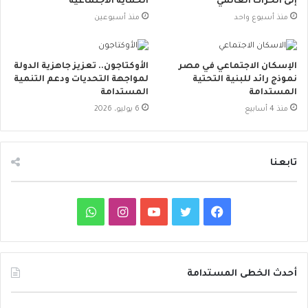
إلى الحراك العالمي
الحماية الاجتماعية
منذ أسبوع واحد
منذ أسبوعين
الإسكان الاجتماعي في مصر
الأوكتاجون.. تعزيز جاهزية الدولة
نموذج رائد للبنية التحتية
لمواجهة التحديات ودعم التنمية
المستدامة
المستدامة
منذ 4 أسابيع
6 يوليو، 2026
تابعنا
ف
ت
ي
ا
و
ي
و
و
ن
ا
س
ي
ت
س
ت
أحدث الخطى المستدامة
ب
ت
ي
ت
س