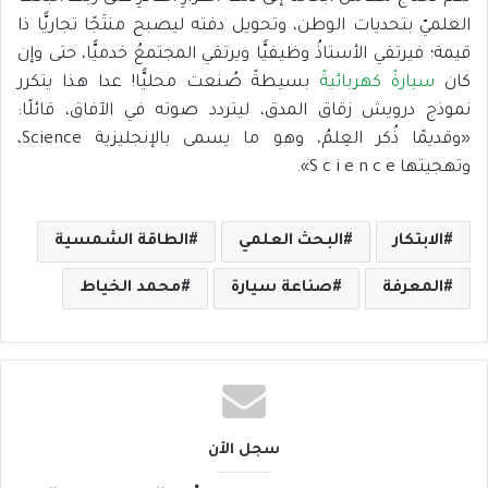
العلميّ بتحديات الوطن، وتحويل دفته ليصبح منتَجًا تجاريًّا ذا
قيمة؛ فيرتقي الأستاذُ وظيفيًّا ويرتقي المجتمعُ خدميًّا، حتى وإن
كان
سيارةً كهربائيةً
بسيطةً صُنعت محليًّا! عدا هذا يتكرر
نموذج درويش زقاق المدق، ليتردد صوته في الآفاق، قائلًا:
«وقديمًا ذُكر العِلمُ، وهو ما يسمى بالإنجليزية Science،
وتهجيتها S c i e n c e».
الابتكار
البحث العلمي
الطاقة الشمسية
المعرفة
صناعة سيارة
محمد الخياط
سجل الأن