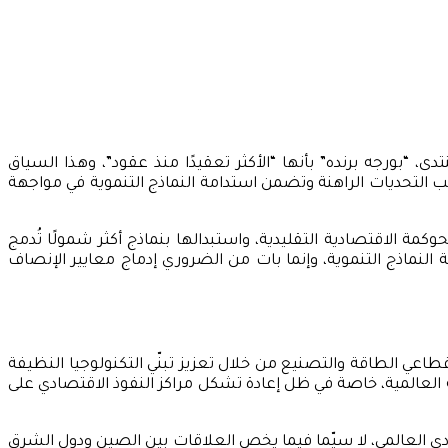
بورجه برنده” بأنها “الأكثر تعقيدًا منذ عقود”، وهذا السياق
واكب التحديات الراهنة وتضمن استدامة النماذج التنموية في مواجهة
مة الاقتصادية التقليدية، واستبدالها بنماذج أكثر شمولًا تُدمج
 النماذج التنموية، وإنما بات من الضروري إدماج معايير الإنصاف
اعي الطاقة والتصنيع من خلال تعزيز تبنّي التكنولوجيا النظيفة
ة العالمية، خاصة في ظل إعادة تشكل مراكز النفوذ الاقتصادي على
صادي العالمي، لا سيّما فيما يخص العلاقات بين الصين ودول الشرق