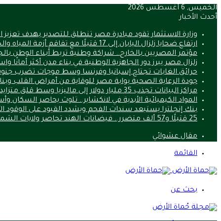
الخميس, 6 أغسطس 2026
أحدث الأخبار
وزارة الاستثمار تقود مبادرة مصر تنطلق للتصدير بهدف تعزيز 
ارتفاع ضحايا زلزال اليابان إلى 17 قتيلًا مع تفاقم أزمة المياه والحرارة
مؤتمر المصريين بالخارج.. شراكة وطنية تربط أبناء الوطن بالج
زلزال مصر يبرز دور الجاهزية الوطنية في بناء مدن أكثر أمانًا وا
حرائق الغابات تجتاح إسبانيا وفرنسا وسط موجات تضرب جنوب
جودة الرعاية الصحية بوابة مصر للوقاية من أمراض القلب وب
مراكز البيانات تجذب 35 مليار دولار إلى ماليزيا وسط قلق متزايد من استنزاف الموارد
المواد الكيميائية الأبدية في لانكشاير.. تلوث يحاصر السكان و
بنك إنجلترا يستبعد سندات الفحم ويشدد القيود على الوقود ا
25 قتيلًا و57 ألف متضرر.. فيضانات الهند تحاصر ولايات الشمال
مقال عشوائي
القائمة
بحث عن