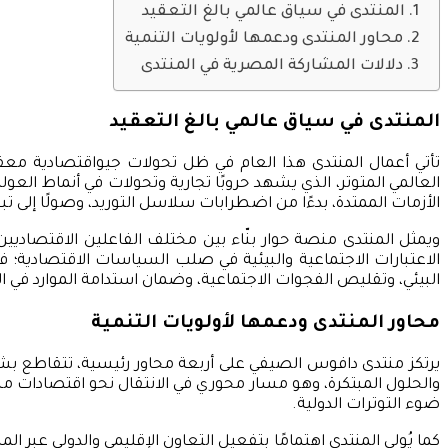
المنتدى في سياق عالمي بالغ التعقيد
محاور المنتدى ودعمها لأولويات التنمية
دلالات المشاركة المصرية في المنتدى
المنتدى في سياق عالمي بالغ التعقيد
تأتي أعمال المنتدى هذا العام في ظل تحولات جيواقتصادية معقد
العالمي المتوتر، الذي يشهد حروبًا تجارية وتحولات في أنماط العول
الأزمات الممتدة، بدءًا من اضطرابات سلاسل التوريد، وصولًا إلى تبع
ويمثل المنتدى منصة حوار بنّاء بين مختلف الفاعلين الاقتصاديين 
الاعتبارات الاجتماعية والبيئية في صلب السياسات الاقتصادية؛ فل
البيئي، وتقليص الفجوات الاجتماعية، وضمان استدامة الموارد في ا
محاور المنتدى ودعمها لأولويات التنمية
يرتكز منتدى دافوس الصيفي على أربعة محاور رئيسية، تتقاطع بشكل
والحلول المبتكرة، وهو مسار محوري في الانتقال نحو اقتصادات منخ
ضوء التوترات الدولية.
كما يُولي المنتدى اهتمامًا بتفعيل التعاون الإقليمي والدولي عبر