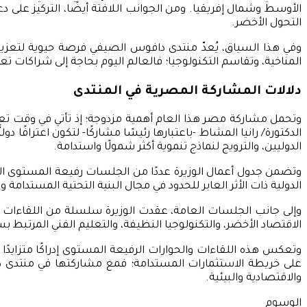
الأوسط وشمال إفريقيا. ومن الجوانب اللافتة أيضًا، التركيز على
التحول الأخضر.
وفي هذا السياق، يُعدّ منتدى دافوس الصيفي فرصة حيوية لتعزيز 
المناخية، وتقاسم التكنولوجيا؛ فالعالم اليوم بحاجة إلى شراكات تع
دلالات المشاركة المصرية في المنتدى
وتحمل مشاركة مصر هذا العام أهمية مزدوجة؛ إذ تأتي في وقت تعمل
الدكتورة/ رانيا المشاط -باعتبارها رئيسًا مشاركًا- لتكون اعترافً
الدوليين، والترويج لنماذج تنموية أكثر شمولًا واستدامة.
وتضمن جدول أعمال الوزيرة عددًا من الجلسات رفيعة المستوى الت
الدولية ذات الأثر العابر للحدود في مجال البنية التحتية المستدامة 
وإلى جانب الجلسات العامة، عقدت الوزيرة سلسلة من اللقاءات 
الاقتصاد الأخضر، والتكنولوجيا النظيفة، والتعليم الفني المرتبط ب
وتعكس هذه اللقاءات والحوارات الرفيعة المستوى إدراكًا متزايدًا
على خريطة الاستثمارات المستدامة؛ فمع مشاركتها في منتدى دافوس
والاقتصادية والبيئية.
الوسوم