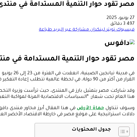
مصر تقود حوار التنمية المستدامة في منتدى د
27 يونيو، 2025
497
3 دقائق
فيسبوك
تويتر
لينكدإن
مشاركة عبر البريد
طباعة
مصر تقود حوار التنمية المستدامة في منتد
في مدينة 
القرار من أكثر من 90 دولة، في لحظة عالمية تتطلب إعادة التفكير في سُبل تحقيق
وقد شاركت مصر بتمثيل بارز في المنتدى، حيث ترأست وزيرة التخطيط 
هذا العام تحت شعار: “السياسات الاقتصادية المرنة لمواكبة التغيي
وسوف تتناول
حماة الأرض
في هذا المقال أبرز محاور منتدى داف
دلالات استراتيجية على موقع مصر في خارطة الاقتصاد الأخضر الع
جدول المحتويات