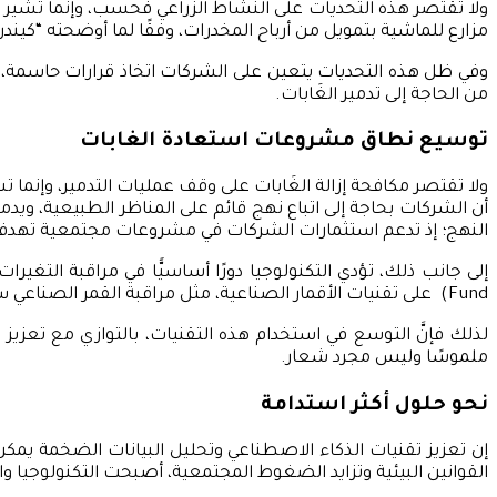
ولا تقتصر هذه التحديات على النشاط الزراعي فحسب، وإنما تشير الد
مزارع للماشية بتمويل من أرباح المخدرات، وفقًا لما أوضحته “كيندر
وفي ظل هذه التحديات يتعين على الشركات اتخاذ قرارات حاسمة، مث
من الحاجة إلى تدمير الغَابات.
توسيع نطاق مشروعات استعادة الغابات
النهج؛ إذ تدعم استثمارات الشركات في مشروعات مجتمعية تهدف إلى
Fund) على تقنيات الأقمار الصناعية، مثل مراقبة القمر الصناعي ستارلينج (Starling Satellite Monitoring)؛ لرصد تطورات الغابات وتقييم مدى الالتزام بالإجراءات المستدامة.
لذلك فإنَّ التوسع في استخدام هذه التقنيات، بالتوازي مع تعزيز
ملموسًا وليس مجرد شعار.
نحو حلول أكثر استدامة
إن تعزيز تقنيات الذكاء الاصطناعي وتحليل البيانات الضخمة يمكن 
القوانين البيئية وتزايد الضغوط المجتمعية، أصبحت التكنولوجيا والا