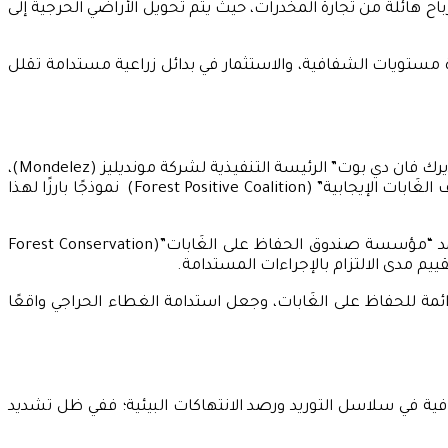
اح هائلة من تجارة المخدرات، حيث يتم تحويل الأراضي الحرجية إلى
ة مستويات الشفافية، والاستثمار في بدائل زراعية مستدامة تقلل
ولا تقتصر مكافحة إزالة الغَابات على وقف عمليات التدمير، وإنما تشمل أيضًا استعادة المناطق المتضررة وإعادة زراعتها، حيث تؤكد “ديرك فان دي بوت” الرئيسة التنفيذية لشركة مونديليز (Mondelez)،
أن الشركات بحاجة إلى اتباع نهج قائم على المناظر الطبيعية، ويدمج بين جهود الحماية ومشروعات إعادة التشجير. وتُعد مبادرة “تحالف الغَابات الإيجابية” (Forest Positive Coalition) نموذجًا بارزًا لهذا
إلى جانب ذلك، تؤدي التكنولوجيا دورًا أساسيًّا في مراقبة التغيرات البيئية وضمان الامتثال للقوانين البيئية؛ فعلى سبيل المثال تعتمد “مؤسسة صندوق الحفاظ على الغَابات”(Forest Conservation
ئمة للحفاظ على الغَابات، وجعل استدامة الغطاء الحراجي واقعًا
فافية في سلاسل التوريد ورصد الانتهاكات البيئية؛ ففي ظل تشديد