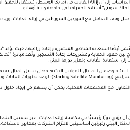
راسات إلى أن إزالة الغَابات في أمريكا الوسطى تُستغل لتحقيق أرب
ا ماك سويني” أستاذة الجغرافيا في جامعة ولاية أوهايو.
ل وقف التعامل مع الموردين المتورطين في إزالة الغَابات، وزياد
 استعادة الغَابات وتعزيز دورها البيئي.
 التعاون مع المجتمعات المحلية، يمكن أن يسهم في إيجاد حلول دا
أن يؤدي دورًا رئيسيًّا في مكافحة إزالة الغَابات، عبر تحسين الش
بتكار البيئي ركيزتين أساسيتين لالتزام الشركات بمعايير الاستدامة.