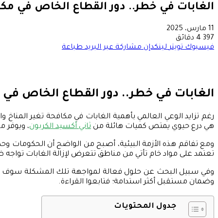
الغابات في خطر.. دور القطاع الخاص في مكاف
11 مارس، 2025
397
4 دقائق
فيسبوك
تويتر
لينكدإن
مشاركة عبر البريد
طباعة
الغابات في خطر.. دور القطاع الخاص في م
رغم تزايد الوعي العالمي بأهمية الغابات في مكافحة تغير المناخ و
هي درع حيوي يمتص كميات هائلة من
ثاني أكسيد الكربون
، ويوفر م
ومع تفاقم هذه الأزمة البيئية، أصبح من الواضح أن الحكومات و
تعتمد على مواد خام تأتي من مناطق تتعرض لإزالة الغابات تواجه ضغ
وفي سبيل البحث عن حلول فعالة لمواجهة تلك المشكلة سوف ت
وضمان مستقبل أكثر استدامة؛ فتابعوا القراءة.
جدول المحتويات