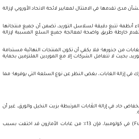
دى تقدمها في الامتثال لمعايير لائحة الاتحاد الأوروبي لإزالة
إنشاء أنظمة تتبع دقيقة لسلاسل التوريد، تضمن أن جميع منتجاتها
بات، ويمكنها الاستفادة من أدوات مثل مبادرة “إطار المساءلة” (Accountability Framework Initiative)، التي تقدم خارطة طريق واضحة لمعالجة جميع السلع المسببة لإزالة
 الغابات من جذورها؛ فلا يكفي أن تكون المنتجات النهائية مستدامة
يد، بحيث لا تتعامل الشركات إلا مع الموردين الملتزمين بحماية
ك في إزالة الغابات، بغض النظر عن نوع السلعة التي يوفرها؛ مما
ض حاد في إزالة الغَابات المرتبطة بزيت النخيل والورق، غير أن
.
ووفقًا لـ”رودريجو بوتيرو” مدير مؤسسة الحفاظ والتنمية المستدامة (Fundación para la Conservación y el Desarrollo Sostenible) في كولومبيا، فإن 13٪ من غابات الأمازون قد اختفت بسبب