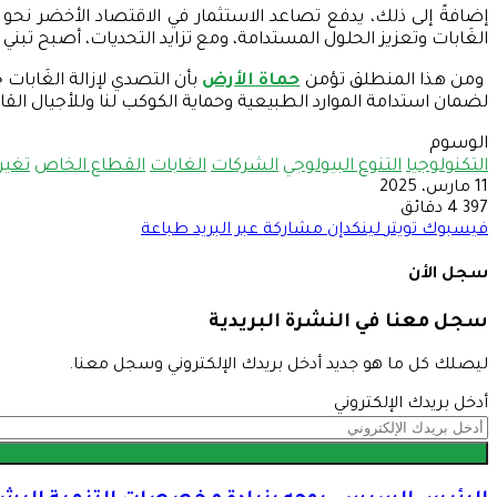
إضافةً إلى ذلك، يدفع تصاعد الاستثمار في الاقتصاد الأخضر نحو 
الغَابات وتعزيز الحلول المستدامة، ومع تزايد التحديات، أصبح تبني ن
ومن هذا المنطلق تؤمن
حماة الأرض
بأن التصدي لإزالة الغَابا
لضمان استدامة الموارد الطبيعية وحماية الكوكب لنا وللأجيال القا
الوسوم
التكنولوجيا
التنوع البيولوجي
الشركات
الغابات
القطاع الخاص
تغير 
11 مارس، 2025
397
4 دقائق
فيسبوك
تويتر
لينكدإن
مشاركة عبر البريد
طباعة
سجل الأن
سجل معنا في النشرة البريدية
ليصلك كل ما هو جديد أدخل بريدك الإلكتروني وسجل معنا.
أدخل بريدك الإلكتروني