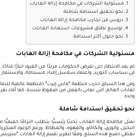
مسئولية الشركات في مكافحة إزالة الغابات
نحو تحقيق استدامة شاملة
دروس من تجارب مكافحة إزالة الغابات
توسيع نطاق مشروعات استعادة الغابات
نحو حلول أكثر استدامة
مسئولية الشركات في مكافحة إزالة الغابات
لم يعد الانتظار حتى تفرض الحكومات مزيدًا من القيود خيارًا متا
في سياسات التوريد، واعتماد سلاسل إمداد مستدامة، والاستثمار في 
وفي هذا السياق حذرت منظمة “مايتي إيرث” (منظمة عالمية للدفاع ع
وحده.
نحو تحقيق استدامة شاملة
تمثل مكافحة إزالة الغابات تحديًا رئيسيًّا يتطلب التزامًا حقيقي
النخيل، والورق، والكاكاو، والقهوة، والمطاط. ورغم الوعود المتكر
تغطي جميع هذه السلع، وفقًا لتقرير تقييم إزالة الغابات “سيريس” (res 2023 Deforestation Scorecard