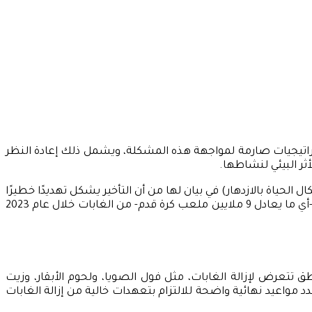
استراتيجيات صارمة لمواجهة هذه المشكلة، ويشمل ذلك إعادة النظر
ثر البيئي لنشاطها.
ياة بالازدهار) في بيان لها من أن التأخير يشكل تهديدًا خطيرًا
لغابات العالم، التي تعاني بالفعل من ضغوط شديدة، كما أفاد تقرير تقييم إعلان الغابات لعام 2024 بأنه تم فقدان 15.74 مليون فدان -أي ما يعادل 9 ملايين ملعب كرة قدم- من الغابات خلال عام 2023
اطق تتعرض لإزالة الغابات، مثل فول الصويا، ولحوم الأبقار، وزيت
د مواعيد نهائية واضحة للالتزام بتعهدات خالية من إزالة الغابات