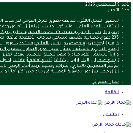
الأحد, 9 أغسطس 2026
أحدث الأخبار
لتحقيق العمل اللائق.. متابعة تطوير المركز القومي لدراسات 
استقبال المدير العام لليونسكو لبحث سبل تعزيز التعاون ودعم
بسبب الإدمان الرقمي ومشكلات الصحة النفسية تطبيق تيك
235 دعوى قضائية تكشف مساعي شركات الأطعمة فائقة المعالجة لتعطيل قوانين الصحة
فيفا يتراجع عن بيع حصص في كأس العالم بعد تهديد أوروبي.. ما 
الإنتاج الحربي والاستثمار يبحثان سبل تعزيز التعاون لتحقيق الت
وزارة الاستثمار تقود مبادرة مصر تنطلق للتصدير بهدف تعزيز 
ارتفاع ضحايا زلزال اليابان إلى 17 قتيلًا مع تفاقم أزمة المياه والحرارة
مؤتمر المصريين بالخارج.. شراكة وطنية تربط أبناء الوطن بالج
زلزال مصر يبرز دور الجاهزية الوطنية في بناء مدن أكثر أمانًا وا
مقال عشوائي
القائمة
بحث عن