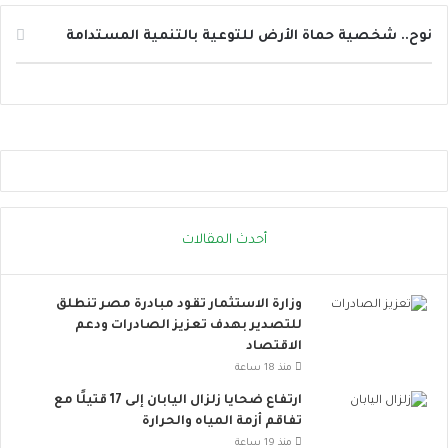
ت
ت
ع
ا
نوح.. شخصية حماة الأرض للتوعية بالتنمية المستدامة
ز
ل
ي
ح
ز
ر
ج
ا
ا
ر
ه
ة
ز
.
ي
.
ة
إ
أحدث المقالات
ا
ج
ل
ر
د
ا
وزارة الاستثمار تقود مبادرة مصر تنطلق
و
ء
للتصدير بهدف تعزيز الصادرات ودعم
ل
ا
الاقتصاد
ة
ت
ل
ب
منذ 18 ساعة
م
س
ارتفاع ضحايا زلزال اليابان إلى 17 قتيلًا مع
و
ي
تفاقم أزمة المياه والحرارة
ا
ط
منذ 19 ساعة