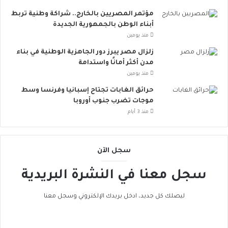
ج
ة
ه
ت
مؤتمر المصريين بالخارج.. شراكة وطنية تربط
ة
ق
أبناء الوطن بالجمهورية الجديدة
ا
ل
منذ يومين
ل
ل
زلزال مصر يبرز دور الجاهزية الوطنية في بناء
ت
م
مدن أكثر أمانًا واستدامة
ح
خ
منذ يومين
د
ا
ي
ط
حرائق الغابات تجتاح إسبانيا وفرنسا وسط
ا
ر
موجات تضرب جنوب أوروبا
ت
ا
منذ 3 أيام
و
ل
د
إ
ع
ج
سجل الآن
م
ه
ا
ا
سجل معنا في النشرة البريدية
ل
د
ت
ا
ن
ل
ليصلك كل جديد، ادخل بريدك الإلكتروني وسجل معنا
م
ح
ي
ر
ة
ا