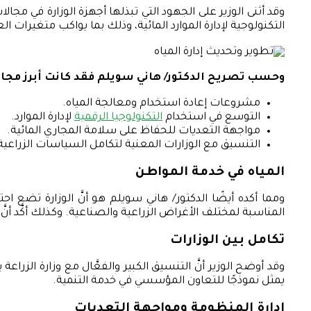
وقد أثنى الوزير على الجهود التي تبذلها أجهزة الوزارة في م
التكنولوجية لإدارة الموارد المائية، وذلك بما يواكب متغيرات 
وحسب تصريح الدكتور/ هاني سويلم فقد كانت
أبرز مجا
مشروعات إعادة استخدام ومعالجة المياه.
التوسع في استخدام
التكنولوجيا الرقمية
لإدارة الموارد.
مواجهة التعديات للحفاظ على سلامة المجاري المائية.
التنسيق مع الوزارات المعنية لتكامل السياسات الزراعية 
المياه في خدمة المواطن
ومما أكده أيضًا الدكتور/ هاني سويلم هو أنَّ الوزارة تضع احت
المناسبة لمختلف الأغراض الزراعية والصناعية. وكذلك أكَّد أنَّ و
تكامل بين الوزارات
وقد أوضح الوزير أنَّ التنسيق الكبير والفعَّال مع وزارة الزراعة
يمثل نموذجًا للتعاون المؤسسي في خدمة التنمية.
إدارة المنظومة ومواجهة التعديات