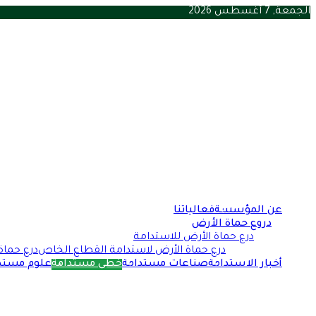
الجمعة, 7 أغسطس 2026
أحدث الأخبار
فيفا يتراجع عن بيع حصص في كأس العالم بعد تهديد أوروبي
الأزمة؟
الإنتاج الحربي والاستثمار يبحثان سبل تعزيز التعاون لتحقيق الت
وزارة الاستثمار تقود مبادرة مصر تنطلق للتصدير بهدف تعزيز 
ارتفاع ضحايا زلزال اليابان إلى 17 قتيلًا مع تفاقم أزمة المياه والحرارة
مؤتمر المصريين بالخارج.. شراكة وطنية تربط أبناء الوطن بالج
زلزال مصر يبرز دور الجاهزية الوطنية في بناء مدن أكثر أمانًا وا
حرائق الغابات تجتاح إسبانيا وفرنسا وسط موجات تضرب جنوب
جودة الرعاية الصحية بوابة مصر للوقاية من أمراض القلب وب
مراكز البيانات تجذب 35 مليار دولار إلى ماليزيا وسط قلق متزايد من استنزاف الموارد
المواد الكيميائية الأبدية في لانكشاير.. تلوث يحاصر السكان و
عن المؤسسة
فعالياتنا
دروع حماة الأرض
درع حماة الأرض للاستدامة
درع حماة الأرض لاستدامة القطاع الخاص
درع حماة
أخبار الاستدامة
صناعات مستدامة
خطى مستدامة
علوم مستد