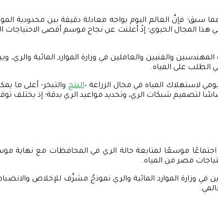
د مما سبق؛ فإنَّ العالم اليوم يواجه معادلة دقيقة بين محدودية الموا
وي؛ إذْ أعلنت عن نجاح موسم أقصى الاحتياجات المائية للعام 2025، بما يحمله من رسائ
لمهندسين والفنيين والعاملين في وزارة الموارد المائية والري، وي
ي الطلب على المياه.
ومي لاستهلاك المياه في مجال الزراعة –
النتح
والتبخر- أعلى ما يمكن
أساسًا لتصميم شبكات الري، وتحديد مواعيد الري بدقة؛ إذ يختلف تو
ري” اجتماعًا موسعًا لمتابعة حالة الري في المحافظات مع نهاية م
حتياجات مصر من المياه.
ملين في وزارة الموارد المائية والري نموذجٌ مشرِّف للإخلاص والانض
المي.