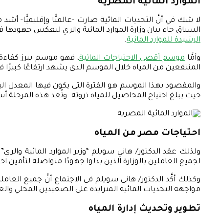
الموارد المائية المصرية
لا شك في أنَّ التحديات المائية صارت -عالميًّا وإقليميًّا- أش
السياق جاء بيان وزارة الموارد المائية والري ليعكس جهودها في هذا المجال الحي
الرشيدة للموارد المائية
.
وأمَّا
موسم أقصى الاحتياجات المائية
، فهو موسم يبرز كفاءة ا
المنتفعين من المياه خلال الموسم الذى يشهد ارتفاعًا كبيرًا ف
والمقصود بهذا الموسم هو الفترة التي يكون فيها المعدل الي
حيث يبلغ احتياج المحاصيل للمياه ذروته. وتُعد هذه المرحلة 
احتياجات مصر من المياه
ولذلك عقد الدكتور/ هاني سويلم “وزير الموارد المائية وال
لجميع العاملين بالوزارة الذين بذلوا جهودًا متواصلة لتأمين ا
وكذلك أكَّد الدكتور/ هاني سويلم في الاجتماع أنَّ جميع العا
مواجهة التحديات المائية المتزايدة على الصعيدين المحلي والع
تطوير وتحديث إدارة المياه