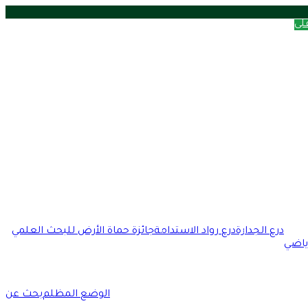
على
مقال عشوائي
درع الجدارة
درع رواد الاستدامة
جائزة حماة الأرض للبحث العلمي
ياضي
الوضع المظلم
بحث عن