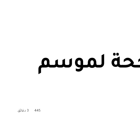
ناجحة لموسم
445
3 دقائق