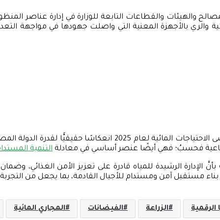
لح والهيئات والقطاعات التابعة للوزارة في إدارة عناصر المنظوم
مائية والري بالأجهزة المعنية التي واصلت جهودها في مواجهة التع
إذنْ، يمثل نجاح وزارة الموارد المائية والري في إدارة موسم أقصى الاحتي
الصناعية فحسبُ؛ فهي أيضًا عنصر أساسي في معادلة
التنمية المستدا
نَّ الإدارة الرشيدة للمياه قادرة على تعزيز الأمن الغذائي، وضمان
 في بناء مستقبل آمن ومستدام للأجيال القادمة، بما يجعل من التجربة ا
 الرقمية
الزراعة
الفيضانات
المجاري المائية