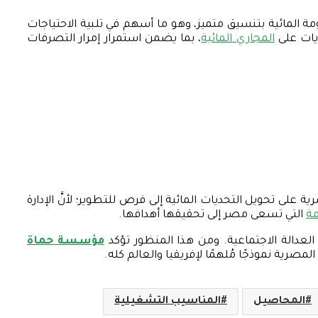
ة المائية بتنسيق متميز، وهو ما أسهم في تلبية الاحتياجات
ديات على
المجاري المائية
، بما يضمن استمرار إمرار التصرفات
اجات المائية لعام 2025 انعكاسًا حقيقيًّا لقدرة الدولة المصرية على تحويل التحديات المائية إلى فرص للتطوير؛ لأنَّ الإدارة
مة
التي تسعى مصر إلى تحقيقها أهدافها.
 العدالة الاجتماعية. ومن هذا المنظور تؤكد
مؤسسة حماة
لمصرية نموذجًا مُلهمًا لإفريقيا والعالم كله.
المحاصيل
المناسيب التشغيلية