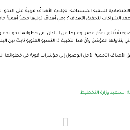
تصادية للتنمية المستدامة: «جاءتِ الأهدافُ مرتبةً علَى النحو الآ
 الشراكات لتحقيق الأهداف”؛ وهي أهدافٌ توليها مصرُ أهميةً خاص
نَّ لتقريرِ التنميةِ المستدامةِ 2023 منهجيةً موضوعيةً تُبَلور تقدُّمَ مصر -وغيرها من ال
وتطبيق الأهداف الأممية؛ لأجل الوصول إلى مؤشرات قوية في خطواتها ا
ة السعيد
وزارة التخطيط