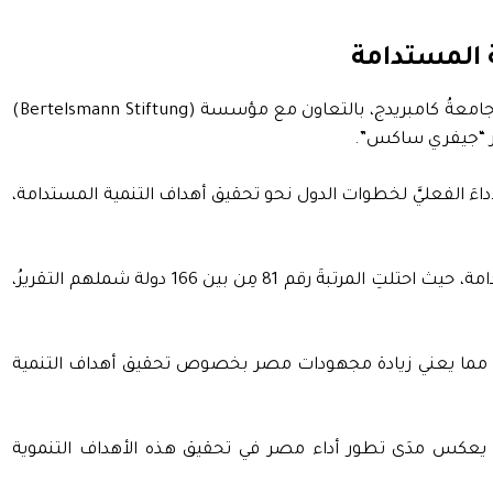
تحسنَ أداءِ مصر في تقرير التنمية المستدامة لعام 2023، وهو التقريرُ الدوريُّ الذي تُصدره جامعةُ كامبريدج، بالتعاون مع مؤسسة (Bertelsmann Stiftung)
أداءَ الفعليَّ لخطوات الدول نحو تحقيق أهداف التنمية المستدامة،
وأضافتِ السعيدُ أنَّ تقرير التنمية المستدامة يُصرِّحُ بأنَّ مصرَ قد تقدَّمتْ في العامِ الحاليِّ ستةَ مراكز في مؤشر أهداف التنمية المستدامة، حيث احتلتِ المرتبةَ رقم 81 مِن بين 166 دولة شملهم التقريرُ،
ابعتِ الوزيرةُ، قائلةً: «لقد ارتفعتْ درجةُ مصر في هذا المؤشر، لتحقق 69.6 درجة في العامِ الحالي، وهذا مقابل 68.7 في عام 2022؛ مما يعني زيادة مجهودات مصر بخصوص تحقيق أهداف التنمية
وليٌّ يعكس مدَى تطور أداء مصر في تحقيق هذه الأهداف التنموية