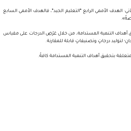
تي: الهدف الأممي الرابع “التعليم الجيد”، فالهدف الأممي السابع
ةً».
بلدان- في خطواتها نحو تحقيق أهداف التنمية المستدامة، من خلال عَرْضِ الدرجات على مقياس
لمتعلقة بتحقيق أهداف التنمية المستدامة كافةً.