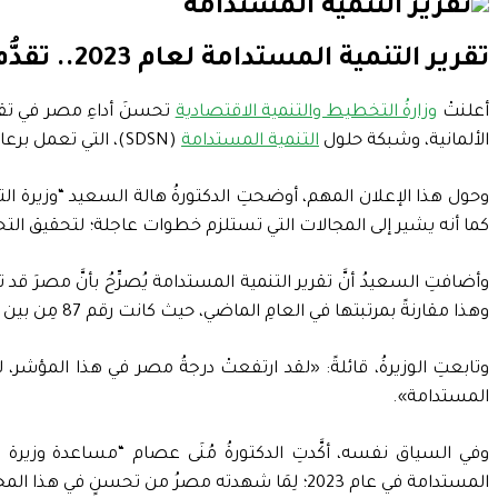
تقرير التنمية المستدامة لعام 2023.. تقدُّم مصر ستة مراكز في مؤشر أهداف التنمية المستدامة
أعلنتْ
وزارةُ التخطيط والتنمية الاقتصادية
الألمانية، وشبكة حلول
التنمية المستدامة
(SDSN)، التي تعمل برعاية أمين عام الأمم المتحدة، وبإشراف خبير التنمية المستدامة الدكتور “جيفري ساكس”.
وحول هذا الإعلان المهم، أوضحتِ الدكتورةُ هالة السعيد “وزيرة الت
كما أنه يشير إلى المجالات التي تستلزم خطوات عاجلة؛ لتحقيق التحسن 
وهذا مقارنةً بمرتبتها في العامِ الماضي، حيث كانت رقم 87 مِن بين 163 دولة.
المستدامة».
وفي السياق نفسه، أكَّدتِ الدكتورةُ مُنَى عصام “مساعدة وزيرة 
المستدامة في عام 2023؛ لِمَا شهدته مصرُ من تحسنٍ في هذا المجال مقارنةً بعام 2022.