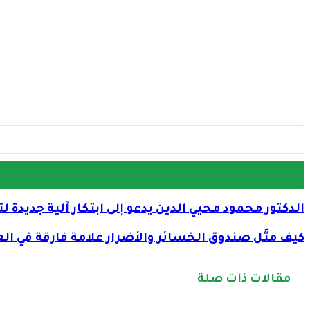
الدكتور محمود محيي الدين يدعو إلى ابتكار آلية جديد
كيف مثَّل صندوق الخسائر والأضرار علامة فارقة في ال
مقالات ذات صلة