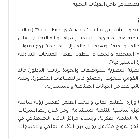
وفي السياق ذاته، شهد الاجتماع توقيع بروتوكول تعاون لتأسيس تحالف “Smart Energy Alliance” (تحالف
ية وتعليمية ورقابية، تحت إشراف وزارة التعليم العالي
تحالف وتنمية”. ويهدف التحالف إلى تنفيذ مشروع بعنوان:
 المتجددة والخضراء لتطوير بعض المنتجات البترولية
 الاستيرادية”.
لهيئة المصرية للمواصفات والجودة برئاسة الدكتور/ خالد
ز القومي للبحوث، ومصنع قادر للصناعات المتطورة، وكلية
نب عدد من الكيانات الصناعية والاستشارية.
تها وزارة التعليم العالي والبحث العلمي تعكس رؤية شاملة
ه ركيزة أساسية للتنمية المستدامة. ومن خلال ربط الشركات
ماية الملكية الفكرية، وإنشاء مراكز الذكاء الاصطناعي في
نحو نموذج متكامل يوازن بين التقدم العلمي والاحتياجات