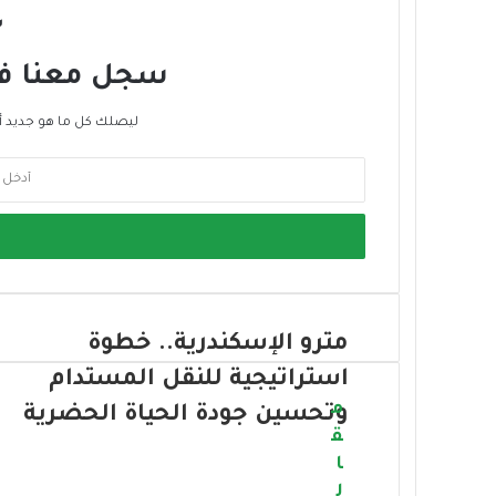
ن
ع
س
ب
ر
سجل معنا في 
ا
ل
ليصلك كل ما هو جديد أ
ب
ر
أ
ي
د
د
خ
ل
ب
ر
ي
د
مترو الإسكندرية.. خطوة
ك
استراتيجية للنقل المستدام
ا
ل
م
وتحسين جودة الحياة الحضرية
إ
ق
ل
ا
ك
ل
ت