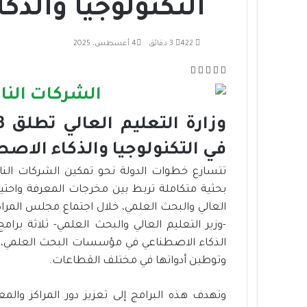
التكنولوجيا والذك
422
3 دقائق
4 أغسطس، 2025
ف
ت
ل
م
ط
ي
و
ي
ب
ش
س
ي
ن
ا
ا
ب
ت
ك
ر
ع
و
ر
د
ك
ة
ك
إ
ة
في التكنولوجيا والذكاء الاص
ن
ع
تتسارع خطوات الدولة نحو تمكين الشركات الناش
ب
ر
بحثية متكاملة تربط بين مخرجات المعرفة واحتيا
ا
العالي والبحث العلمي، خلال اجتماع مجلس المراكز
ل
-وزير التعليم العالي والبحث العلمي- ثلاثة 
ب
الذكاء الاصطناعي في مؤسسات البحث العلمي، بم
ر
ي
وتوطين أدواتها في مختلف القطاعات.
د
وتهدف هذه البرامج إلى تعزيز دور المراكز والم