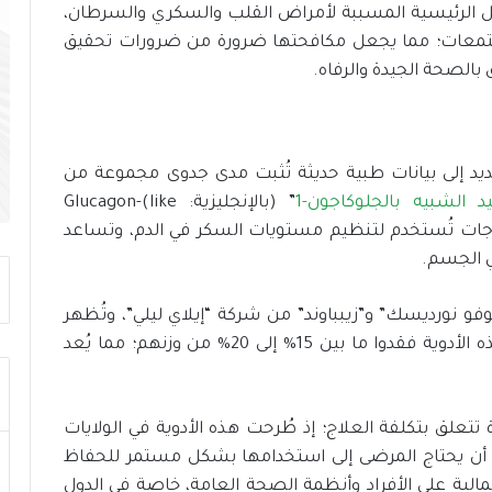
مل الرئيسية المسببة لأمراض القلب والسكري والسرطان،
ت
ح
لمجتمعات؛ مما يجعل مكافحتها ضرورة من ضرورات تحقيق
د
ي
ا
ت
و
د إلى بيانات طبية حديثة تُثبت مدى جدوى مجموعة من
د
ع
 الشبيه بالجلوكاجون-1
” (بالإنجليزية: Glucagon-(like
م
pe؛ وهي فئة من العلاجات تُستخدم لتنظيم مستويات السكر في الدم، وتساعد
ا
ي الجسم.
ل
ت
فو نورديسك” و”زيبباوند” من شركة “إيلاي ليلي”، وتُظهر
ن
م
التجارب السريرية أنَّ المرضى الذين استخدموا هذه الأدوية فقدوا ما بين 15% إلى 20% من وزنهم؛ مما يُعد
ي
ة
ا
 تتعلق بتكلفة العلاج؛ إذ طُرحت هذه الأدوية في الولايات
ل
م
ية تتجاوز 1000 دولار، ويُرجَّح أن يحتاج المرضى إلى استخدامها بشكل مستمر للحفاظ
س
لمالية على الأفراد وأنظمة الصحة العامة، خاصة في الدول