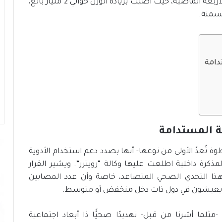
ز
منظمة الصحة العالمية- ثلاث مرَّات في العقود الأربعة الماضية، حيث أُصيب بزيادة الوزن حوالي 2 مليار بالغ،
ج
لسمنة.
ا
ه
ز
ي
دامة
ة
ا
ل
د
و
ل
ة
ة المستدامة
ل
م
تُعدّ الأولى من نوعها- أنها بصدد دعم استخدام الأدوية
و
كرة داخلية اطلعت عليها وكالة “رويترز”. ويشير القرار
ا
ذا التحدي الصحي المتصاعد، خاصة وأن عدد المصابين
ج
ه
تهم يعيشون في دول ذات دخل منخفض أو متوسط.
ة
ا
لما أشرنا من قبل- تهديدًا صحيًّا ذا أبعاد اجتماعية
ل