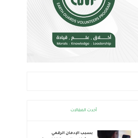
م
و
خ
ب
ا
ا
ط
ت
ر
ن
ا
ض
ل
م
إ
إ
ج
ل
ه
ى
ا
ا
د
ل
ا
ح
ل
ر
ح
ا
ر
ك
ا
ا
أحدث المقالات
ر
ل
ي
ع
ا
بسبب الإدمان الرقمي
ل