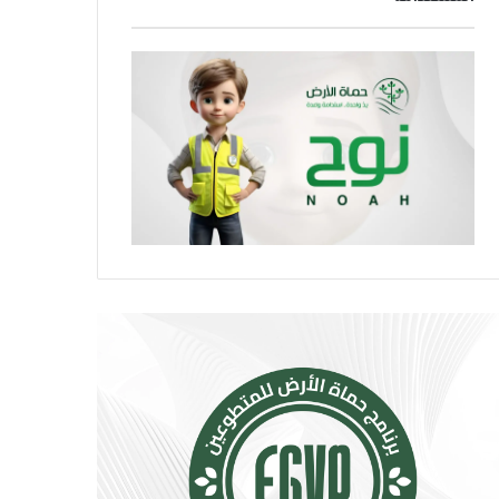
ر
و
ا
ا
ر
ص
ة
ل
.
ا
.
ل
إ
ا
ج
ج
ر
ت
ا
م
ء
ا
ا
ع
ت
ي
ب
ت
س
ت
ي
س
ط
ع
ة
.
ت
.
ق
أ
ل
و
ل
ر