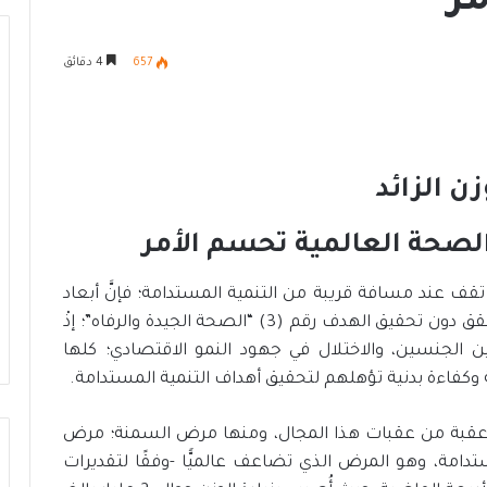
ر
657
4 دقائق
ا
ل
أ
و
ك
ت
لصحة العالمية تحسم الأمر
6 يوليو، 2026
ا
الأوكتاجون.. تعزيز جاهزية الدولة
ج
قف عند مسافة قريبة من التنمية المستدامة؛ فإنَّ أبعاد
عي في مصر نموذج
لمواجهة التحديات ودعم التنمية
و
التنمية -اجتماعيًّا واقتصاديًّا وبيئيًّا- لا يمكن أنْ تتحقق دون تحقيق الهدف رقم (3) “الصحة الجيدة والرفاه”؛ إذْ
ية المستدامة
المستدامة
ن
بين الجنسين، والاختلال في جهود النمو الاقتصادي؛ كلها
.
.
 وكفاءة بدنية تؤهلهم لتحقيق أهداف التنمية المستدامة.
ت
ع
عقبة من عقبات هذا المجال، ومنها مرض السمنة؛ مرض
ز
دامة، وهو المرض الذي تضاعف عالميًّا -وفقًا لتقديرات
ي