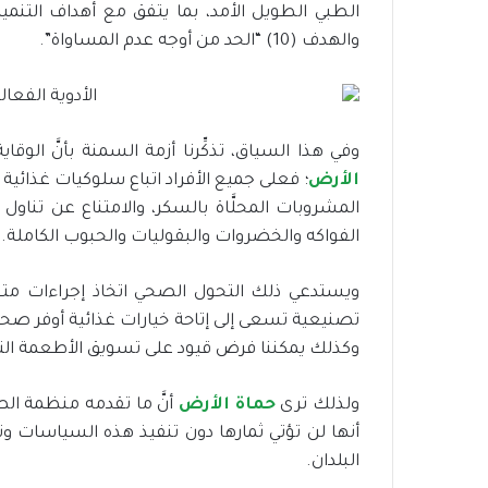
والهدف (10) “الحد من أوجه عدم المساواة”.
وفي هذا السياق، تذكِّرنا أزمة السمنة بأنَّ الو
الأرض
؛ فعلى جميع الأفراد اتباع سلوكيات غذائ
المشروبات المحلَّاة بالسكر، والامتناع عن تناو
الفواكه والخضروات والبقوليات والحبوب الكاملة.
ويستدعي ذلك التحول الصحي اتخاذ إجراءات متعد
تصنيعية تسعى إلى إتاحة خيارات غذائية أوفر صح
وكذلك يمكننا فرض قيود على تسويق الأطعمة التي 
ولذلك ترى
حماة الأرض
أنَّ ما تقدمه منظمة ال
أنها لن تؤتي ثمارها دون تنفيذ هذه السياسات و
البلدان.