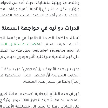
واقتصادية وبيئية متشابكة، حيث تُعد من العوا
ت
ح
وتؤثر بشكل مباشر في إنتاجية الأفراد ورفاه ا
ت
الهدف (3) من أهداف التنمية المستدامة، المتعلق بالصحة الجيدة والرفاه.
ي
ة
قدرات دوائية في مواجهة السمنة
ا
ل
تستند منظمة الصحة العالمية في موقفها الجدي
م
الأدوية تُعرف باسم “
س
ناهضات مستقبل الببتيد
ت
ptide-1 receptor agonist
د
على كبح الشهية عبر تقليد تأثير هرمون طبيعي ف
ا
م
ومن بين هذه الأدوية يبرز “ويجوفي” من شركة “نو
ة
إنجازًا واعدًا في مسار علاج السمنة.
غير أن هذه النتائج الإيجابية تصطدم بعقبة كبيرة
المتحدة بتكلفة شهر
على النتائج، وهذا ما يشير إلى مضاعفة الأعباء ا