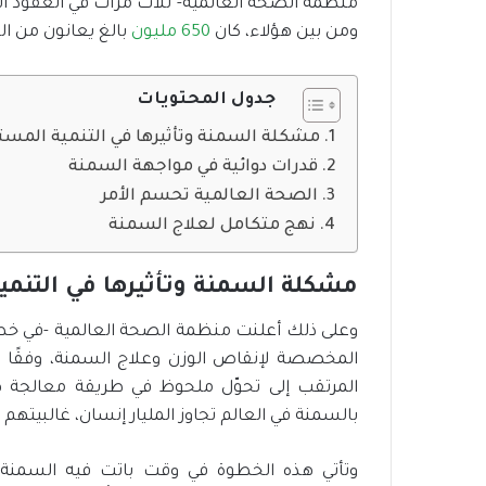
ف
ي
ومن بين هؤلاء، كان
650 مليون
بالغ يعانون من ا
م
ص
ر
جدول المحتويات
ن
مشكلة السمنة وتأثيرها في التنمية المست
م
و
قدرات دوائية في مواجهة السمنة
ذ
الصحة العالمية تحسم الأمر
ج
نهج متكامل لعلاج السمنة
ر
ا
ئ
مشكلة السمنة وتأثيرها في التنمي
د
ل
وعلى ذلك أعلنت منظمة الصحة العالمية -في خطوة 
ل
المخصصة لإنقاص الوزن وعلاج السمنة، وفقًا لمذ
ب
المرتقب إلى تحوّل ملحوظ في طريقة معالجة ه
ن
ي
بالسمنة في العالم تجاوز المليار إنسان، غالبي
ة
ا
وتأتي هذه الخطوة في وقت باتت فيه السمنة -مث
ل