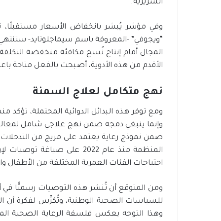
السريرية.
وفي مؤشر يُبشر بانخفاض الأسعار مستقبلًا، تشي
“ويجوفي” -المعروفة باسم سيماجلوتايد- ستنتهي
المجال أمام إنتاج نُسخ مكافئة منخفضة التكلفة. 
الأقدم من هذه الأدوية، أصبحت بالفعل متاحة باعتبار
نهج متكامل لعلاج السمنة
ومع توفر هذه البدائل الدوائية المحتملة، تؤكد من
وإنما ينبغي دمجه ضمن نهج علاجي شامل لمعالجة
ضمن نموذج رعاية يعتمد على مزيج من التدخلات ا
المنظمة منذ عام 2022 على صيا
احتياجات الفئات العمرية المختلفة من الأطفال وال
ومن المتوقع أن تُنشر هذه التوصيات رسميًّا في أ
للسياسات الصحية الوطنية، وتُكرِّس لفكرة أن ال
وهذا التوجه يعكس فلسفة الرعاية الصحية المستد