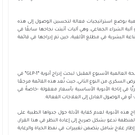
ت
د
ا
مية بوضع استراتيجيات فعالة لتحسين الوصول إلى هذه
م
ة
 آلية الشراء الجماعي، وهي آليات أثبتت نجاحها سابقًا في
البشرية في مطلع الألفية، حين تم إدراجها في قائمة
ومن المقرر أن تجتمع لجنة خبراء من منظمة الصحة العالمية الأسبوع المقبل؛ لبحث إدراج أدوية “GLP-1” في
رض السكري من النوع الثاني، حيث تُعد هذه القائمة مرجعًا
يًّا في إتاحة الأدوية الأساسية بأسعار معقولة -خاصةً في
 أو في الوصول العادل إلى العلاجات الفعالة.
 هذه الأدوية لعدم كفاية الأدلة حول جدواها الطبية على
المنظمة تدعو بشكل صريح إلى إعادة النظر في هذا القرار،
ن إطار علاج شامل يتضمن تغييرات في نمط الحياة والرعاية