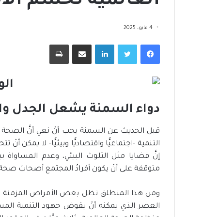
العالمية تحسم الأم
4 مايو، 2025
فيسبوك
تويتر
لينكدإن
مشاركة عبر البريد
طباعة
ا
ل
إ
س
ك
ا
دواء السمنة يشعل الجدل وا
منذ أسبوعين
ن
بالتمكين الاقتصادي وزارة التضامن
8 يوليو، 2026
ا
قبل الحديث عن السمنة يجب أنْ نعي أنَّ الصحة ت
الاجتماعي توسع مظلة الحماية
الإسكان الاجتما
ل
الاجتماعية
رائد للبنية التحت
ا
إنَّ قضايا مثل التلوث البيئي، وعدم المساواة 
ج
ت
متوقفة على أنْ يكون أفرادُ المجتمع أصحابَ صحة
م
ا
ومن هذا المنطلق تظل بعض الأمراض المزمنة 
ع
العصر الذي يمكنه أنْ يقوض جهود التنمية المست
ي