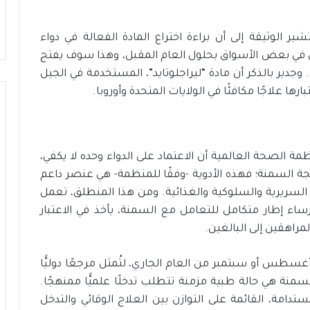
ر الوثيقة إلى أن براءة اختراع المادة الفعالة في دواء
 في بعض الأسواق بحلول العام المقبل، وهذا سوف يفتح
وجدير بالذكر أن مادة “ليراجلوتايد”، المستخدمة في الجيل
ها علاجًا مكافئًا في الولايات المتحدة وأوروبا.
ظمة الصحة العالمية أن الاعتماد على الدواء وحده لا يكفي،
 السمنة؛ فهذه الأدوية -وفقًا للمنظمة- هي عنصر داعم
لسريرية والسلوكية والغذائية. ومن هذا المنطلق، تعمل
غة توصيات لإرساء إطار متكامل للتعامل مع السمنة، يأخذ في الاعتبار
مراهقين إلى البالغين.
غسطس أو سبتمبر من العام الجاري، لتُمثل مرجعًا دوليًّا
سمنة هي حالة طبية مزمنة تتطلب تدخلًا علميًّا ممنهجًا.
امة، القائمة على التوازن بين العلاج الوقائي والتدخل