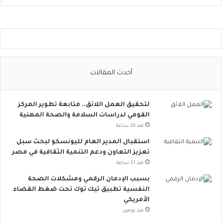
و
ا
ص
ل
ا
ل
ا
أحدث المقالات
ج
ت
م
لتحقيق العمل اللائق.. متابعة تطوير المركز
ا
القومي لدراسات السلامة والصحة المهنية
ع
ي
منذ 20 ساعة
ت
استقبال المدير العام لليونسكو لبحث سبل
ت
تعزيز التعاون ودعم التنمية الثقافية في مصر
س
منذ 21 ساعة
ع
.
بسبب الإدمان الرقمي ومشكلات الصحة
.
النفسية تطبيق تيك توك تحت ضغط القضاء
أ
الأمريكي
و
منذ يومين
ر