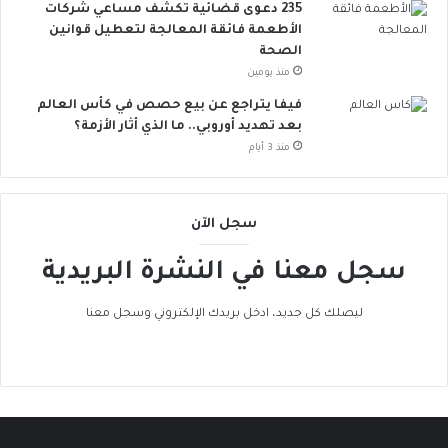
235 دعوى قضائية تكشف مساعي شركات
و
الأطعمة فائقة المعالجة لتعطيل قوانين
ب
الصحة
ا
منذ يومين
ت
ن
فيفا يتراجع عن بيع حصص في كأس العالم
ض
بعد تهديد أوروبي.. ما الذي أثار الأزمة؟
م
منذ 3 أيام
إ
ل
ى
سجل الآن
ا
ل
سجل معنا في النشرة البريدية
ح
ر
ا
ليصلك كل جديد، ادخل بريدك الإلكتروني وسجل معنا
ك
ا
ل
ع
ا
ل