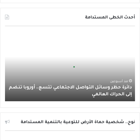
ي
و
و
ن
ا
س
ي
ت
س
ت
أحدث الخطى المستدامة
ب
ت
ي
ت
س
د
و
ر
و
ق
ا
ا
ئ
ك
ب
ر
ب
ر
ة
ا
ح
ظ
م
ر
منذ أسبوعين
دائرة حظر وسائل التواصل الاجتماعي تتسع.. أوروبا تنضم
و
إلى الحراك العالمي
س
ا
ئ
ل
ا
نوح.. شخصية حماة الأرض للتوعية بالتنمية المستدامة
ل
ت