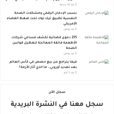
س
منذ 19 ساعة
ع
.
بسبب الإدمان الرقمي ومشكلات الصحة
.
النفسية تطبيق تيك توك تحت ضغط القضاء
أ
الأمريكي
و
منذ يومين
ر
235 دعوى قضائية تكشف مساعي شركات
و
الأطعمة فائقة المعالجة لتعطيل قوانين
ب
الصحة
ا
منذ يومين
ت
ن
فيفا يتراجع عن بيع حصص في كأس العالم
ض
بعد تهديد أوروبي.. ما الذي أثار الأزمة؟
م
منذ 3 أيام
إ
ل
ى
سجل الآن
ا
ل
سجل معنا في النشرة البريدية
ح
ر