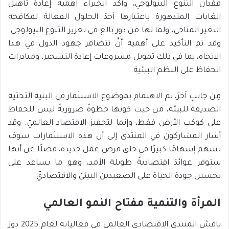
فقدان التنوع البيولوجي، وأكد الخبراء أهميةَ إعادة تأهيل
الغابات المتدهورة باعتبارها أحدَ الحلول الفعالة لمكافحة
التغير المناخي، ولما لها من دور بالغ في تعزيز التنوع البيولوجي.
وقد تم التأكيد على أهمية أنَّ تتضافر جهود الدول في هذا
الاتجاه، بما في ذلك تمويل مشروعات إعادة التشجير، ومبادرات
الحفاظ على النظم البيئية.
مِن جانبٍ آخرَ، تم الاهتمام بموضوع الاستثمار في البنية التحتية
الصديقة للبيئة، من حيث كونها خطوةً ضروريةً ليس للحفاظ
على كوكب الأرض فقط، وإنما لتحفيز الاقتصاد العالميّ. وقد
أشار المشاركون في المنتدى إلى أن هذه الاستثمارات سوف
تسهم إسهامًا كبيرًا في خلق فرص عمل جديدة، فضلًا عن أنها
ستوفر عوائدَ اقتصاديةً طويلة الأمد، وهو ما يساعد على
تحسين جودة الحياة على الصعيدين البيئيّ والاقتصاديّ.
المرأة والتنمية مفتاح النمو العالمي
ناقش المنتدى الاقتصادي العالمي في فعالياته لعام 2025 دورَ