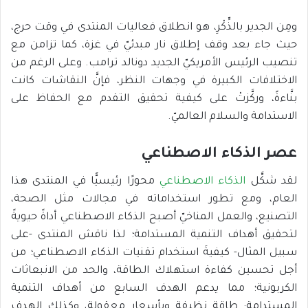
ومِن الجدير بالذِّكْرِ، هو انطلاق فعاليات المنتدى في وقت حرج،
حيث جاء بعد وقف إطلاق نار مبدئيّ في غزة، كما تزامن مع
تنصيب الرئيس الأمريكيّ الجديد دونالد ترامب. وعلى الرغم من
الاختلافات الكبيرة في وجهات النظر، فإنَّ النقاشات كانت
بنَّاءةً، وركَّزتْ على كيفية تحقيق التقدم مع الحفاظ على
الاستدامة والسلام العالميّ.
عصر الذكاء الاصطناعي
لقد شكَّل
الذكاء الاصطناعي
محورًا رئيسيًّا في المنتدى هذا
العام، ومع تطور استخداماته في مجالات مثل الصحة،
التصنيع، والعمل المناخيّ أصبح الذكاء الاصطناعي أداةً حيويةً
لتحقيق أهداف التنمية المستدامة؛ لذا ناقش المنتدى -على
سبيل المثال- كيفيةَ استخدام تقنيات الذكاء الاصطناعي؛ من
أجل تحسين كفاءة استهلاك الطاقة، والحد من الانبعاثات
الكربونية؛ مما يدعم الهدف السابع من أهداف التنمية
المستدامة: طاقة نظيفة وبأسعار معقولة، وكذلك الهدف