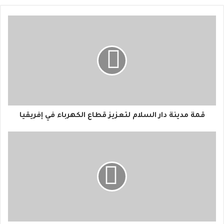
ي
د
ك
ا
ل
إ
ل
ك
ت
ر
و
قمة مدينة دار السلام لتعزيز قطاع الكهرباء في إفريقيا
ن
ي