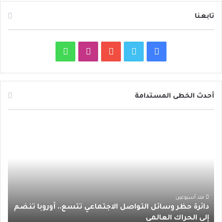
تابعنا
ف
ت
ي
ا
و
ي
و
و
ن
ا
س
ي
ت
س
ت
أحدث الخطى المستدامة
ب
ت
ي
ت
س
د
و
ر
و
ق
ا
ا
ئ
ك
ب
ر
ب
ر
ة
ا
ح
ظ
م
ر
منذ أسبوعين
دائرة حظر وسائل التواصل الاجتماعي تتسع.. أوروبا تنضم
و
إلى الحراك العالمي
س