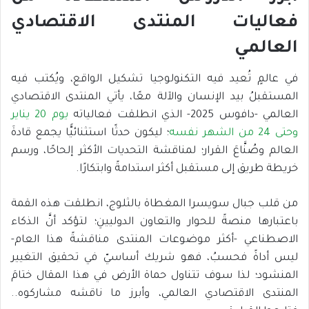
فعاليات المنتدى الاقتصادي
العالمي
في عالمٍ تُعيد فيه التكنولوجيا تشكيل الواقع، ويُكتب فيه
المستقبلُ بيد الإنسان والآلة معًا، يأتي المنتدى الاقتصادي
العالمي -دافوس 2025- الذي انطلقت فعالياته
يوم 20 يناير
وحتى 24 من الشهر نفسه
؛ ليكون حدثًا استثنائيًّا يجمع قادةَ
العالم وصُنَّاعَ القرار؛ لمناقشة التحديات الأكثر إلحاحًا، ورسم
خريطة طريق إلى مستقبل أكثر استدامةً وابتكارًا.
من قلب جبال سويسرا المغطاة بالثلوج، انطلقت هذه القمة
باعتبارها منصةً للحوار والتعاون الدوليينِ؛ لتؤكد أنَّ الذكاء
الاصطناعي -أكثر موضوعات المنتدى مناقشةً هذا العام-
ليس أداةً فحسبُ، فهو شريك أساسيّ في تحقيق التغيير
المنشود؛ لذا سوف تتناول حماة الأرض في هذا المقال ختامَ
المنتدى الاقتصادي العالمي، وأبرز ما ناقشه مشاركوه..