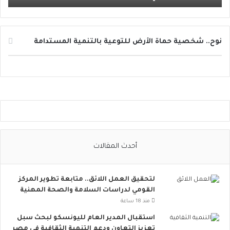
ا
ئ
ل
ا
نوح.. شخصية حماة الأرض للتوعية بالتنمية المستدامة
ل
ت
و
ا
ص
ل
ا
ل
ا
أحدث المقالات
ج
ت
م
لتحقيق العمل اللائق.. متابعة تطوير المركز
ا
القومي لدراسات السلامة والصحة المهنية
ع
ي
منذ 18 ساعة
ت
استقبال المدير العام لليونسكو لبحث سبل
ت
تعزيز التعاون ودعم التنمية الثقافية في مصر