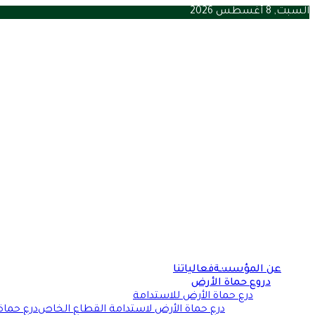
السبت, 8 أغسطس 2026
بسبب الإدمان الرقمي ومشكلات الصحة النفسية تط
أحدث الأخبار
الأمريكي
235 دعوى قضائية تكشف مساعي شركات الأطعمة فائقة المعالجة لتعطيل قوانين الصحة
فيفا يتراجع عن بيع حصص في كأس العالم بعد تهديد أوروبي.. ما 
الإنتاج الحربي والاستثمار يبحثان سبل تعزيز التعاون لتحقيق الت
وزارة الاستثمار تقود مبادرة مصر تنطلق للتصدير بهدف تعزيز 
ارتفاع ضحايا زلزال اليابان إلى 17 قتيلًا مع تفاقم أزمة المياه والحرارة
مؤتمر المصريين بالخارج.. شراكة وطنية تربط أبناء الوطن بالج
زلزال مصر يبرز دور الجاهزية الوطنية في بناء مدن أكثر أمانًا وا
حرائق الغابات تجتاح إسبانيا وفرنسا وسط موجات تضرب جنوب
جودة الرعاية الصحية بوابة مصر للوقاية من أمراض القلب وب
عن المؤسسة
فعالياتنا
دروع حماة الأرض
درع حماة الأرض للاستدامة
درع حماة الأرض لاستدامة القطاع الخاص
درع حماة