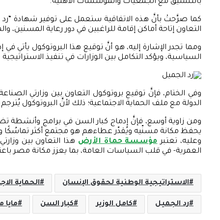
بالتنسيق مع الجمعيات والمؤسسات الأهلية.
كما صرَّحتْ بأنَّ هذه الاتفاقية ستعمل على توفير شهادة “
التعاون إتاحة أماكن إقامة للراغبين في دور رعاية المسنين، وا
ومما تجدر الإشارة إليه، هو أنَّ توقيع هذا البروتوكول يأتي 
السياسية، ويؤكد التكامل بين الوزارات في تنفيذ الاستراتيجية ال
وفي الختام، فإنَّ توقيع بروتوكول التعاون بين وزارتي الصناع
الدولة مع ملف الحماية الاجتماعية؛ ذلك لأنَّ البروتوكول يُتر
ومن زاوية أوسع، فإنَّ إدماج كبار السن في برامج وأنشطة تضم
يحفظ مكانة مسنّيه ويُقدّر عطاءهم هو مجتمع أكثر تماسُكًا واس
وعليه، تعتبر
مؤسسة حماة الأرض
هذا التعاون بين وزارتي
العمرية- في قلب السياسات العامة، بما يعزز مكانة مصر باعتب
الاستراتيجية الوطنية لحقوق الإنسان
الحماية الاج
رد الجميل
كامل الوزير
كبار السن
مايا 