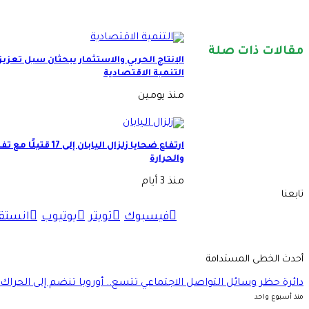
مقالات ذات صلة
الإنتاج الحربي والاستثمار يبحثان سبل تعزيز
التنمية الاقتصادية
منذ يومين
ارتفاع ضحايا زلزال اليابان إ
والحرارة
منذ 3 أيام
تابعنا
فيسبوك
تويتر
يوتيوب
انستق
أحدث الخطى المستدامة
دائرة حظر وسائل التواصل الاجتماعي تتسع.. أوروبا تنضم إلى الحراك 
منذ أسبوع واحد