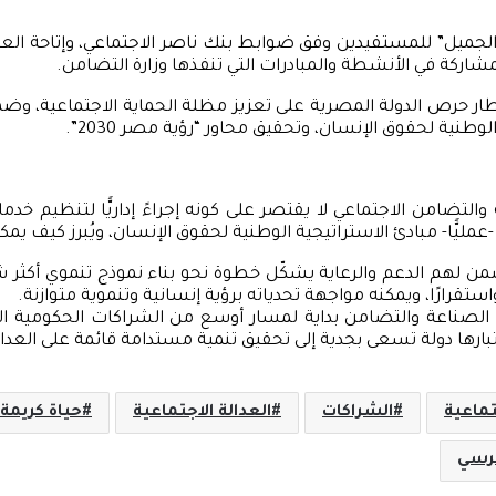
رد الجميل” للمستفيدين وفق ضوابط بنك ناصر الاجتماعي، وإتاحة 
لمشاركة في الأنشطة والمبادرات التي تنفذها وزارة التضامن.
في إطار حرص الدولة المصرية على تعزيز مظلة الحماية الاجتماعية، و
وطنية لحقوق الإنسان، وتحقيق محاور “رؤية مصر 2030”.
ة والتضامن الاجتماعي لا يقتصر على كونه إجراءً إداريًّا لتنظيم خد
جم -عمليًّا- مبادئ الاستراتيجية الوطنية لحقوق الإنسان، ويُبرز كيف
ن لهم الدعم والرعاية يشكّل خطوة نحو بناء نموذج تنموي أكثر شمولً
تقرارًا، ويمكنه مواجهة تحدياته برؤية إنسانية وتنموية متوازنة.
 الصناعة والتضامن بداية لمسار أوسع من الشراكات الحكومية الت
ارها دولة تسعى بجدية إلى تحقيق تنمية مستدامة قائمة على العدالة
تماعية
الشراكات
العدالة الاجتماعية
حياة كريمة
مرسي