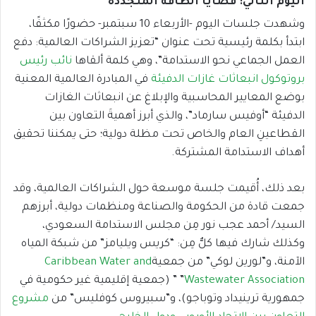
اليوم الثاني: قضايا الطاقة المتجددة
وشهدت جلسات اليوم -الأربعاء 10 سبتمبر- حضورًا مكثفًا،
ابتدأ بكلمة رئيسية تحت عنوان “تعزيز الشراكات العالمية: دفع
العمل الجماعي نحو الاستدامة”، وهي كلمة ألقاها
نائب رئيس
بروتوكول انبعاثات غازات الدفيئة
في المبادرة العالمية المعنية
بوضع المعايير المحاسبية والإبلاغ عن انبعاثات الغازات
الدفيئة “أوفيس سارماد”، والذي أبرز أهميةَ التعاون بين
القطاعينِ العام والخاص تحت مظلة دولية؛ حتى يمكننا تحقيق
أهداف الاستدامة المشتركة.
بعد ذلك، أُقيمت جلسة موسعة حول الشراكات العالمية، وقد
جمعت قادة من الحكومة والصناعة ومنظمات دولية، أبرزهم
السيد/ أحمد عجب نور مِن مجلس الاستدامة السعودي،
وكذلك شارك فيها كلٌّ مِن: “كريس ويليامز” من شبكة المياه
الآمنة، و”لورين لوكي” من جمعية
Caribbean Water and
Wastewater Association
” ” (جمعية إقليمية غير حكومية في
جمهورية ترينيداد وتوباجو)، و”سبيروس كوفليس” من
مشروع