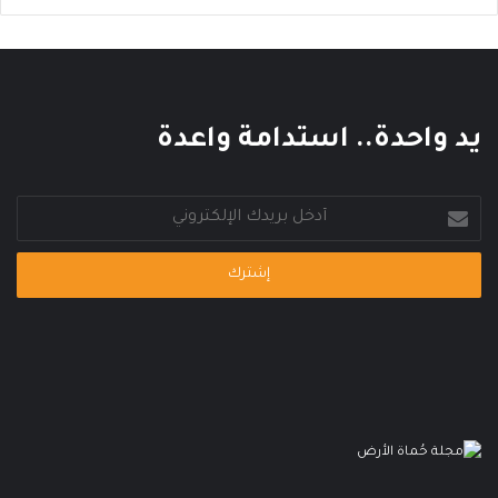
ا
ا
ر
ل
ي
ع
ا
ل
م
يد واحدة.. استدامة واعدة
ي
أدخل
بريدك
الإلكتروني