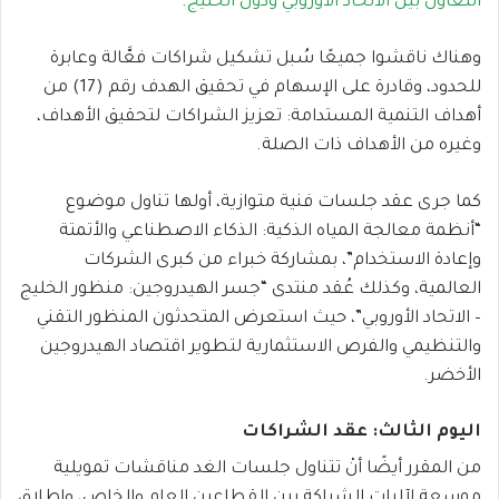
التعاون بين الاتحاد الأوروبي ودول الخليج
.
وهناك ناقشوا جميعًا سُبل تشكيل شراكات فعَّالة وعابرة
للحدود، وقادرة على الإسهام في تحقيق الهدف رقم (17) من
أهداف التنمية المستدامة: تعزيز الشراكات لتحقيق الأهداف،
وغيره من الأهداف ذات الصلة.
كما جرى عقد جلسات فنية متوازية، أولها تناول موضوع
“أنظمة معالجة المياه الذكية: الذكاء الاصطناعي والأتمتة
وإعادة الاستخدام”، بمشاركة خبراء من كبرى الشركات
العالمية، وكذلك عُقد منتدى “جسر الهيدروجين: منظور الخليج
– الاتحاد الأوروبي”، حيث استعرض المتحدثون المنظور التقني
والتنظيمي والفرص الاستثمارية لتطوير اقتصاد الهيدروجين
الأخضر.
اليوم الثالث: عقد الشراكات
من المقرر أيضًا أنْ تتناول جلسات الغد مناقشات تمويلية
موسعة لآليات الشراكة بين القطاعين العام والخاص، وإطلاق