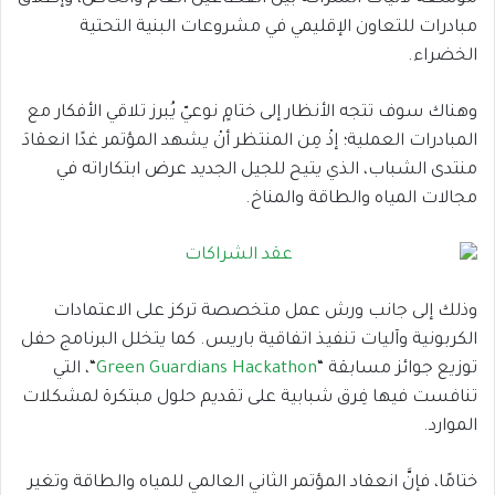
مبادرات للتعاون الإقليمي في مشروعات البنية التحتية
الخضراء.
وهناك سوف تتجه الأنظار إلى ختامٍ نوعيّ يُبرز تلاقي الأفكار مع
المبادرات العملية؛ إذْ مِن المنتظر أنْ يشهد المؤتمر غدًا انعقادَ
منتدى الشباب، الذي يتيح للجيل الجديد عرض ابتكاراته في
مجالات المياه والطاقة والمناخ.
وذلك إلى جانب ورش عمل متخصصة تركز على الاعتمادات
الكربونية وآليات تنفيذ اتفاقية باريس. كما يتخلل البرنامج حفل
توزيع جوائز مسابقة “
Green Guardians Hackathon
“، التي
تنافست فيها فِرق شبابية على تقديم حلول مبتكرة لمشكلات
الموارد.
ختامًا، فإنَّ انعقاد المؤتمر الثاني العالمي للمياه والطاقة وتغير