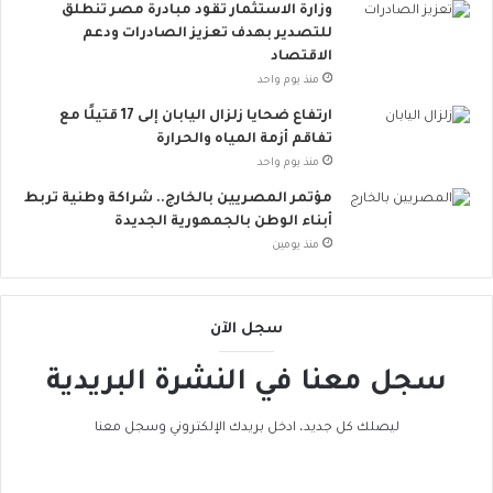
ة
.
وزارة الاستثمار تقود مبادرة مصر تنطلق
ت
.
للتصدير بهدف تعزيز الصادرات ودعم
ق
أ
الاقتصاد
ل
و
منذ يوم واحد
ل
ر
ارتفاع ضحايا زلزال اليابان إلى 17 قتيلًا مع
م
و
تفاقم أزمة المياه والحرارة
خ
ب
منذ يوم واحد
ا
ا
ط
ت
مؤتمر المصريين بالخارج.. شراكة وطنية تربط
ر
ن
أبناء الوطن بالجمهورية الجديدة
ا
ض
منذ يومين
ل
م
إ
إ
ج
ل
سجل الآن
ه
ى
ا
ا
سجل معنا في النشرة البريدية
د
ل
ا
ح
ل
ر
ليصلك كل جديد، ادخل بريدك الإلكتروني وسجل معنا
ح
ا
ر
ك