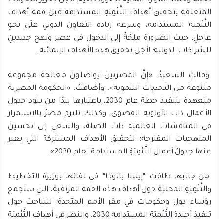
تعبئة وحشد الموارد المالية بصورة كافية؛ لأجل تعزيز التحولات
المتعلقة بتحقيق أهداف التَّنْمِيَةِ المستدامة قبلَ قمة أهداف
التَّنْمِيَةِ المستدامة، وسرعة زيادة التعاون الدولي علَى نحوٍ
عاجلٍ، حيث الضرورة ملِحَّةٌ إلى الدخول في عصر ونهج جديدينِ
للشراكات الدولية؛ لأجل تحقيق هذه الأهداف الإنمائية.
وقالتِ السعيدُ: «إنَّ المصريينَ يواصلون معالجة مجموعة
متنوعة من التحديات التنموية». وأضافتْ: «الحكومة المصرية
متعهدة بتنفيذ خطة عام 2030، باعتبارها بندًا من بنود جدول
الأعمال ذات الأولوية القصوى، وكذلك تلتزم مصرُ بالاستمرار
في المناقشات العالمية ذات الصلة، والسعي إلى تحسين
المنهجيات المقترحة؛ لتحقيق الأهداف المشتركة التي يعبر
عنها جدولُ أعمال التَّنْمِيَةِ المستدامة لعام 2030».
من جانبها طافتْ “إيلينا بانوفا” في لقائها بوزيرة التخطيط
والتَّنْمِيَةِ المحلية حول أهداف هذه القمة المرتقبة، التي ستجمع
رؤساء دول وحكومات في مقر الأمم المتحدة؛ للتباحث حول
تنفيذ أجندة التَّنْمِيَةِ المستدامة 2030، والنظر في أهداف التَّنْمِيَةِ