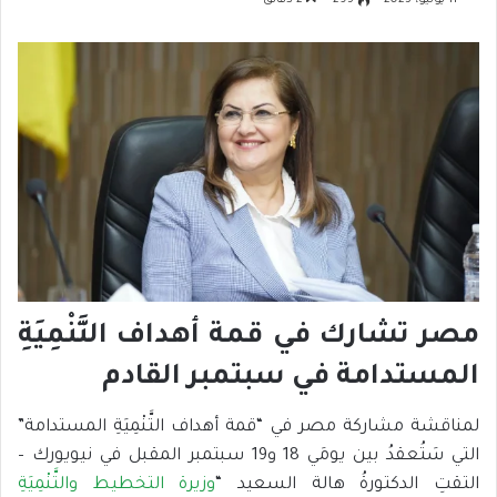
11 يونيو، 2023
295
2 دقائق
مصر تشارك في قمة أهداف التَّنْمِيَةِ
المستدامة في سبتمبر القادم
لمناقشة مشاركة مصر في “قمة أهداف التَّنْمِيَةِ المستدامة”
التي سَتُعقدُ بين يومَي 18 و19 سبتمبر المقبل في نيويورك –
التقتِ الدكتورةُ هالة السعيد “
وزيرة التخطيط والتَّنْمِيَةِ