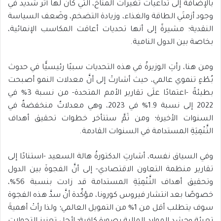
بالإضافة إلى تداعيات تغيرات المناخ، التي كان لها أثر شديد في
وجود أزمتَي الطاقة والغذاء، وزيادة التضخم، وضَعف السياسة
النقدية؛ مشيرةً إلى أنها تحديات أعاقت المكاسب الإنمائية،
بخاصة بين الدول النامية.
ومن هنا، رأتِ الوزيرةُ في هذه التحديات سببًا رئيسيًّا في حدوث
بُطْءٍ تنموي عالمي، حيث أشارتْ إلى أنَّ معدلات النمو أصبحت
بطيئةً -اعتمادًا علَى تقارير الأمم المتحدة- من نسبة 3% في
2022 إلى نسبة 1.9% في 2023، وهي معدلاتٌ منخفضةٌ في
السنوات الأخيرة؛ ومن ثَمَّ ستتأخر خطوات تحقيق أهداف
التَّنْمِيَةِ المستدامة في السنوات القادمة.
وفي السياق نفسه، أشارتِ الدكتورةُ هالة السعيد -استنادًا إلى
تقارير منظمة التعاون الاقتصادي- إلى أنَّ الفجوةَ بين الدول
وتحقيق أهداف التَّنْمِيَةِ المستدامة قد زادت بنسبة 56%،
خصوصًا بعد انتشار فيروس كورونا، مؤكِّدة أنَّ سدَّ هذه الفجوة
سوف يتطلب أقل من 1% من التمويل العالمي؛ ولذا رأتْ أهميةَ