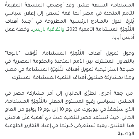
المستدامة السبعة عشر. وقد أوضحتِ المنسقةُ المقيمةُ
للأمم المتحدة في مصر أنها قمة تسعى إلى إعلان سياسي
يُلزِمُ الدولَ بالمبادئ الرئيسية المطروحة في أجندة أهداف
التَّنْمِيَةِ المستدامة الأممية 2023،
واتفاقية باريس
، وخطة عمل
أديس أبابا.
وحول تمويل أهداف التَّنْمِيَةِ المستدامة، نَوَّهَتْ “بانوفا”
بالتعاون المشترك بين الأمم المتحدة والحكومة المصرية في
صياغة استراتيجية تمويل أهداف التَّنْمِيَةِ المستدامة في مصر،
وهذا بمشاركة صندوق أهداف التنمية المستدامة المشترك.
من جهة أخرى، تطرَّق الجانبانِ إلى أمر مشاركة مصر في
المنتدى السياسي رفيع المستوى المعني بالتَّنْمِيَةِ المستدامة،
الذي سيُعقدُ في نيويورك من يوم 10 إلى يوم 19 يوليو من العامِ
الحالي، حيث تستعد مصر لتنظيم حدث ذي أهمية علَى هامش
هذا المنتدى، وفيه تستعرض خبرتها في إعداد التقارير الطوعية
الوطنية.