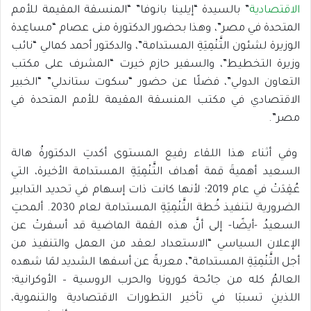
الاقتصادية
” بالسيدة “إيلينا بانوفا” “المنسقة المقيمة للأمم
المتحدة في مصر”، وهذا بحضور الدكتورة منى عصام “مساعِدة
الوزيرة لشئون التَّنْمِيَةِ المستدامة”، والدكتور أحمد كمالي “نائب
وزيرة التخطيط”، والسفير حازم خيرت “المشرف على مكتب
التعاون الدولي”، فضلًا عن حضور “سكوت ستاندلي” “الخبير
الاقتصادي في مكتب المنسقة المقيمة للأمم المتحدة في
مصر”.
وفي أثناء هذا اللقاء رفيع المستوى أكدتِ الدكتورةُ هالة
السعيد أهميةَ قمة أهداف التَّنْمِيَةِ المستدامة الأخيرة، التي
عُقِدَتْ في عام 2019؛ لأنها كانت ذات إسهام في تحديد التدابير
الضرورية لتنفيذ خُطة التَّنْمِيَةِ المستدامة لعام 2030. ألمحتِ
السعيدُ -أيضًا- إلى أنَّ هذه القمة الماضية قد أسفرتْ عن
الإعلان السياسي “الاستعداد لعقد من العمل والتنفيذ من
أجل التَّنْمِيَةِ المستدامة”، معربةً عن أسفها الشديد لمَا شهده
العالمُ كله من جائحة كورونا والحرب الروسية – الأوكرانية؛
اللذينِ تسببَا في تأخير التطورات الاقتصادية والتنموية،