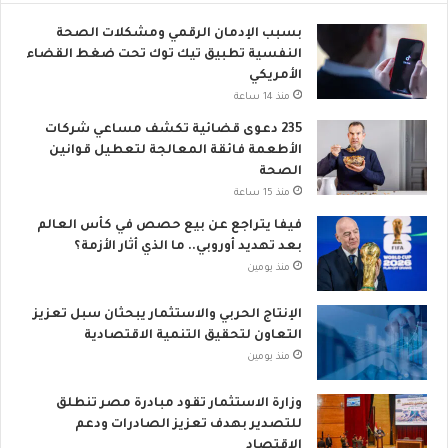
ر
ل
ي
ع
بسبب الإدمان الرقمي ومشكلات الصحة
ا
النفسية تطبيق تيك توك تحت ضغط القضاء
ل
الأمريكي
م
منذ 14 ساعة
ي
235 دعوى قضائية تكشف مساعي شركات
الأطعمة فائقة المعالجة لتعطيل قوانين
الصحة
منذ 15 ساعة
فيفا يتراجع عن بيع حصص في كأس العالم
بعد تهديد أوروبي.. ما الذي أثار الأزمة؟
منذ يومين
الإنتاج الحربي والاستثمار يبحثان سبل تعزيز
التعاون لتحقيق التنمية الاقتصادية
منذ يومين
وزارة الاستثمار تقود مبادرة مصر تنطلق
للتصدير بهدف تعزيز الصادرات ودعم
الاقتصاد