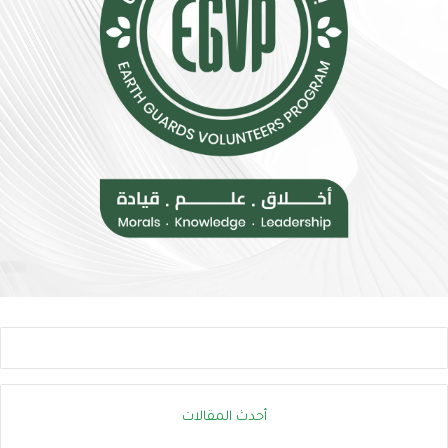
ت
.
ق
أ
ل
و
ل
ر
م
و
خ
ب
ا
ا
ط
ت
ر
ن
ا
ض
ل
م
إ
إ
ج
ل
ه
ى
ا
ا
د
ل
ا
ح
ل
ر
ح
ا
ر
ك
أحدث المقالات
ا
ا