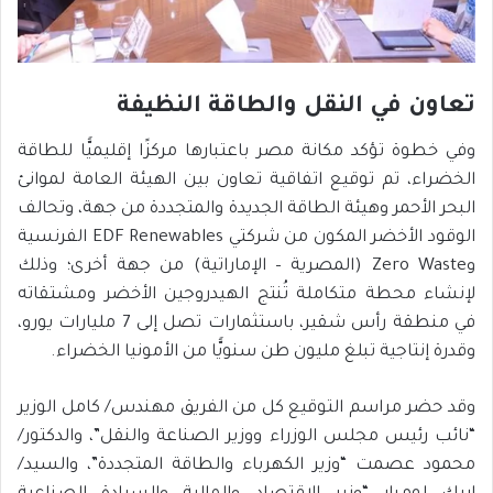
تعاون في النقل والطاقة النظيفة
وفي خطوة تؤكد مكانة مصر باعتبارها مركزًا إقليميًّا للطاقة
الخضراء، تم توقيع اتفاقية تعاون بين الهيئة العامة لموانئ
البحر الأحمر وهيئة الطاقة الجديدة والمتجددة من جهة، وتحالف
الوقود الأخضر المكون من شركتي EDF Renewables الفرنسية
وZero Waste (المصرية – الإماراتية) من جهة أخرى؛ وذلك
لإنشاء محطة متكاملة تُنتج الهيدروجين الأخضر ومشتقاته
في منطقة رأس شقير، باستثمارات تصل إلى 7 مليارات يورو،
وقدرة إنتاجية تبلغ مليون طن سنويًّا من الأمونيا الخضراء.
وقد حضر مراسم التوقيع كل من الفريق مهندس/ كامل الوزير
“نائب رئيس مجلس الوزراء ووزير الصناعة والنقل”، والدكتور/
محمود عصمت “وزير الكهرباء والطاقة المتجددة”، والسيد/