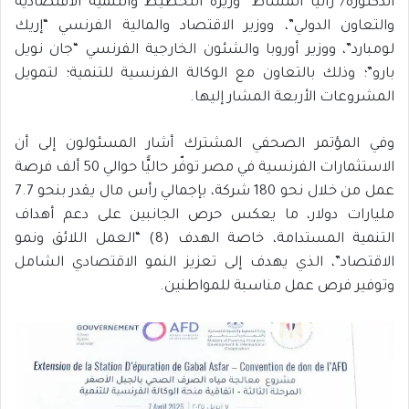
الدكتورة/ رانيا المشاط “وزيرة التخطيط والتنمية الاقتصادية
والتعاون الدولي”، ووزير الاقتصاد والمالية الفرنسي “إريك
لومبارد”، ووزير أوروبا والشئون الخارجية الفرنسي “جان نويل
بارو”؛ وذلك بالتعاون مع الوكالة الفرنسية للتنمية؛ لتمويل
المشروعات الأربعة المشار إليها.
وفي المؤتمر الصحفي المشترك أشار المسئولون إلى أن
الاستثمارات الفرنسية في مصر توفّر حاليًّا حوالي 50 ألف فرصة
عمل من خلال نحو 180 شركة، بإجمالي رأس مال يقدر بنحو 7.7
مليارات دولار، ما يعكس حرص الجانبين على دعم أهداف
التنمية المستدامة، خاصة الهدف (8) “العمل اللائق ونمو
الاقتصاد”، الذي يهدف إلى تعزيز النمو الاقتصادي الشامل
وتوفير فرص عمل مناسبة للمواطنين.