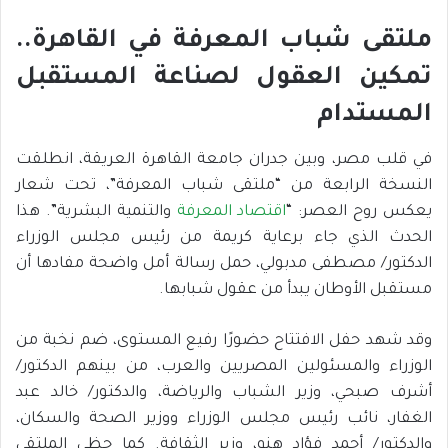
ملتقى شباب المعرفة في القاهرة..
تمكين العقول لصناعة المستقبل
المستدام
في قلب مصر، وبين جدران جامعة القاهرة العريقة، انطلقت
النسخة الرابعة من “ملتقى شباب المعرفة”، تحت شعار
يعكس روح العصر: “
اقتصاد المعرفة
والتنمية البشرية”. هذا
الحدث الذي جاء برعاية كريمة من رئيس مجلس الوزراء
الدكتور/ مصطفى مدبولي، حمل رسالة أمل واضحة مفادها أن
مستقبل الأوطان يبدأ من عقول شبابها.
وقد شهد حفل الافتتاح حضورًا رفيع المستوى، ضم نخبة من
الوزراء والمسئولين المصريين والعرب، من بينهم الدكتور/
أشرف صبحي، وزير الشباب والرياضة، والدكتور/ خالد عبد
الغفار، نائب رئيس مجلس الوزراء ووزير الصحة والسكان،
والدكتور/ أحمد فؤاد هنو، وزير الثقافة. كما حظي الملتقى