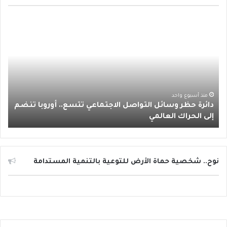
ب
ت
ي
ت
س
د
و
ر
و
ق
ا
ا
ئ
ك
ب
ر
ب
ر
ة
ا
ح
ظ
م
ر
منذ أسبوع واحد
دائرة حظر وسائل التواصل الاجتماعي تتسع.. أوروبا تنضم
و
إلى الحراك العالمي
س
ا
ئ
ل
ا
نوح.. شخصية حماة الأرض للتوعية بالتنمية المستدامة
ل
ت
و
ا
ص
ل