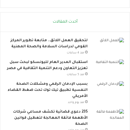
ا
ل
ا
أحدث المقالات
ج
ت
م
لتحقيق العمل اللائق.. متابعة تطوير المركز
ا
القومي لدراسات السلامة والصحة المهنية
ع
ي
منذ 4 ساعات
ت
استقبال المدير العام لليونسكو لبحث سبل
ت
تعزيز التعاون ودعم التنمية الثقافية في مصر
س
منذ 5 ساعات
ع
.
بسبب الإدمان الرقمي ومشكلات الصحة
.
النفسية تطبيق تيك توك تحت ضغط القضاء
أ
الأمريكي
و
منذ يوم واحد
ر
235 دعوى قضائية تكشف مساعي شركات
و
الأطعمة فائقة المعالجة لتعطيل قوانين
ب
الصحة
ا