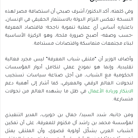
وفي كلمته، أكد الدكتور/ أشرف صبحي أن استضافة مصر لهذه
النسخة تعكس التزام الدولة بالاستثمار الحقيقي في الإنسان،
باعتباره أساس أي عملية تنموية ناجحة؛ فاقتصاد المعرفة
-حسب وصفه- أصبح ضرورة ملحة، وهو الركيزة الأساسية
لبناء مجتمعات متماسكة واقتصادات مستدامة.
وأضاف الوزير أن “ملتقى شباب المعرفة” ليس مجرد فعالية
تقليدية، وإنما هو نموذج عملي لتكامل أدوار المؤسسات
الحكومية مع الشباب، من أجل صناعة سياسات تستجيب
لتحولات العالم الرقمي والمعرفي، كما أشار إلى أهمية دعم
الابتكار وريادة الأعمال
في ظل ما يشهده العالم من تحولات
متسارعة.
ومن جانبه، شدد السيد/ جمال بن حويرب، المدير التنفيذي
لمؤسسة محمد بن راشد آل مكتوم للمعرفة، على أن تمكين
الشباب العربي يشكّل أولوية قصوى، وأن الملتقى يمثل