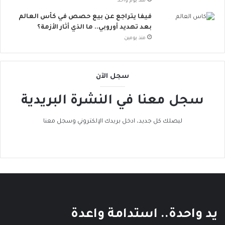
منذ يوم واحد
ت
ن
فيفا يتراجع عن بيع حصص في كأس العالم
ض
بعد تهديد أوروبي.. ما الذي أثار الأزمة؟
م
منذ يومين
إ
ل
ى
سجل الآن
ا
ل
سجل معنا في النشرة البريدية
ح
ر
ا
ليصلك كل جديد، ادخل بريدك الإلكتروني وسجل معنا
ك
ا
ل
ع
ا
ل
م
ي
يد واحدة.. استدامة واعدة