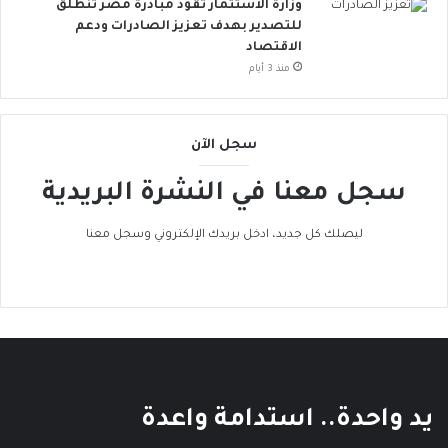
ر
ن
وزارة الاستثمار تقود مبادرة مصر تنطلق
ا
ض
للتصدير بهدف تعزيز الصادرات ودعم
ل
م
الاقتصاد
إ
إ
منذ 3 أيام
ج
ل
ه
ى
ا
ا
سجل الآن
د
ل
ا
ح
سجل معنا في النشرة البريدية
ل
ر
ح
ا
ر
ك
ليصلك كل جديد، ادخل بريدك الإلكتروني وسجل معنا
ا
ا
ر
ل
ي
ع
ا
ل
م
ي
يد واحدة.. استدامة واعدة