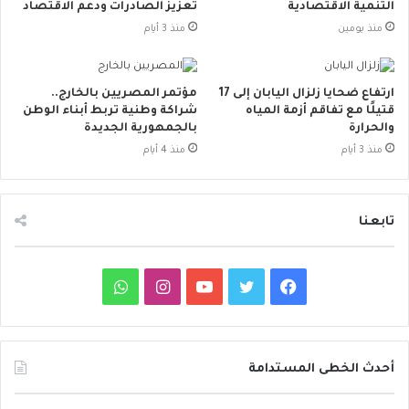
التنمية الاقتصادية
تعزيز الصادرات ودعم الاقتصاد
منذ يومين
منذ 3 أيام
ارتفاع ضحايا زلزال اليابان إلى 17
مؤتمر المصريين بالخارج..
قتيلًا مع تفاقم أزمة المياه
شراكة وطنية تربط أبناء الوطن
والحرارة
بالجمهورية الجديدة
منذ 3 أيام
منذ 4 أيام
تابعنا
ف
ت
ي
ا
و
ي
و
و
ن
ا
س
ي
ت
س
ت
أحدث الخطى المستدامة
ب
ت
ي
ت
س