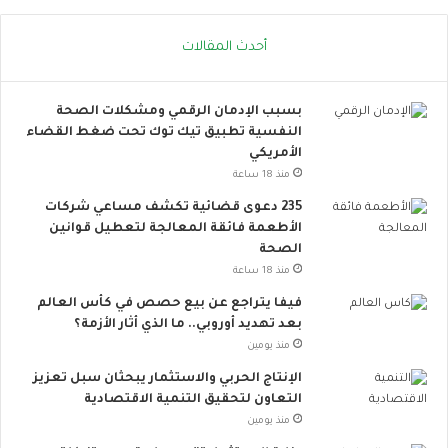
.
ل
إ
ا
أحدث المقالات
ج
ج
ر
ت
ا
م
بسبب الإدمان الرقمي ومشكلات الصحة
ء
ا
النفسية تطبيق تيك توك تحت ضغط القضاء
ا
ع
الأمريكي
ت
ي
ب
ت
منذ 18 ساعة
س
ت
235 دعوى قضائية تكشف مساعي شركات
ي
س
الأطعمة فائقة المعالجة لتعطيل قوانين
ط
ع
الصحة
ة
.
منذ 18 ساعة
ت
.
ق
أ
فيفا يتراجع عن بيع حصص في كأس العالم
ل
و
بعد تهديد أوروبي.. ما الذي أثار الأزمة؟
ل
ر
منذ يومين
م
و
الإنتاج الحربي والاستثمار يبحثان سبل تعزيز
خ
ب
التعاون لتحقيق التنمية الاقتصادية
ا
ا
منذ يومين
ط
ت