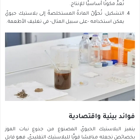
تُعدُّ مكونًا أساسيًّا للإنتاج.
التشكيل: تُحوَّلُ المادةُ المستخلصةُ إلى بلاستيك حيويّ
يمكن استخدامه -على سبيل المثال- في تغليف الأطعمة.
فوائد بيئية واقتصادية
يتميز البلاستيك الحيويّ المصنوع من جذوع نبات الموز
بخصائصَ تجعله منافسًا قويًّا للبلاستيك التقليديّ، فهو قابل