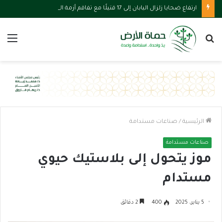
ارتفاع ضحايا زلزال اليابان إلى 17 قتيلًا مع تفاقم أزمة المياه والحرارة
بحث
الق
عن
الرئيسية
/
صناعات مستدامة
صناعات مستدامة
موز يتحول إلى بلاستيك حيوي
مستدام
5 يناير، 2025
400
2 دقائق