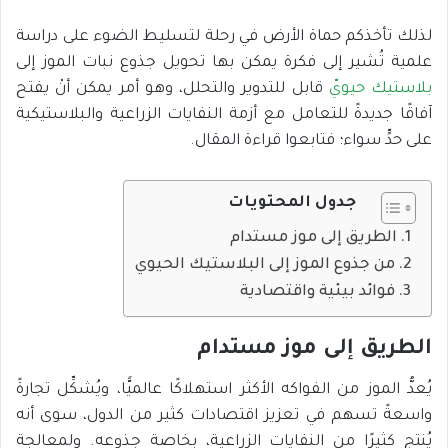
لذلك تأخذكم حماة الأرض في رحلة لتسليط الضوء على دراسة
علمية تُشير إلى فكرة يمكن بها تحويل جذوع نبات الموز إلى
بلاستيك حيوي
ّ قابل للتدوير والتحلل، وهو أمر يمكن أنْ يفتح
آفاقًا جديدةً للتعامل مع أزمة النفايات الزراعية والبلاستيكية
على حدٍّ سواء؛ فتابعوا قراءة المقال.
جدول المحتويات
الطريق إلى موز مستدام
من جذوع الموز إلى البلاستيك الحيوي
فوائد بيئية واقتصادية
الطريق إلى موز مستدام
يُعدُّ الموز من الفواكه الأكثر استهلاكًا عالميًّا، ويُشكِّل تجارةً
واسعةً تسهم في تعزيز اقتصادات كثير من الدول، سوى أنه
يُنتج كثيرًا من النفايات الزراعية، بخاصة جذوعه. ولمعالجة