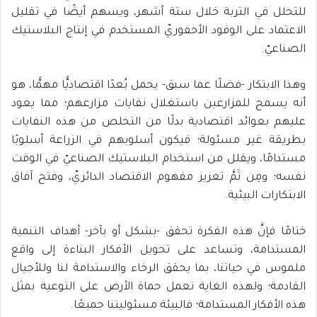
للتحلل في التربة خلال ستة أشهر، ويسهم أيضًا في تقليل
الاعتماد على الوقود الأحفوريّ المستخدم في إنتاج البلاستيك
الصناعيّ.
وهذا الابتكار -فضلًا عما سبق- يحمل بُعدًا اقتصاديًّا مهمًّا، هو
أنه يسمح للمزارعين باستغلال نفايات مزارعهم؛ مما يعود
عليهم بعوائد اقتصادية بدلًا من التخلص من هذه النفايات
بطريقة غير مسئولة؛ فيكون أسلوبهم في الزراعة أسلوبًا
مستدامًا، ويقلل من استخدام البلاستيك الصناعيّ في الوقت
نفسه؛ ومِن ثَمَّ تعزيز مفهوم الاقتصاد الدائريّ، وفتح آفاق
الابتكارات البيئية.
ختامًا فإنَّ هذه الفكرة تحقق -بشكل أو بآخر- أهداف التنمية
المستدامة، وتساعد على تحويل الأفكار البناءة إلى واقع
ملموس في حياتنا، بما يحقق الرخاء والاستدامة لنا وللأجيال
القادمة؛ ولهذه الغاية تعمل حماة الأرض على التوعية بمثل
هذه الأفكار المستدامة؛ فالبيئة مسئوليتنا جميعًا.