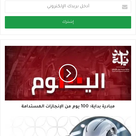
أ
د
خ
ل
ب
ر
ي
د
ك
ا
ل
إ
ل
ك
ت
ر
و
مبادرة بداية: 100 يوم من الإنجازات المستدامة
ن
ي