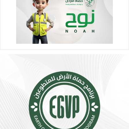
ر
ص
ة
ل
.
ا
.
ل
إ
ا
ج
ج
ر
ت
ا
م
ء
ا
ا
ع
ت
ي
ب
ت
س
ت
ي
س
ط
ع
ة
.
ت
.
ق
أ
ل
و
ل
ر
م
و