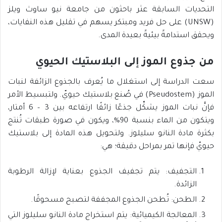
التحديات السابقة عثر باحثون من جامعة نيو ساوث ويلز
(UNSW) على حل فريد ومبتكر يسهم في تقليل هذه النفايات،
ويحقق استدامةً بيئيةً بعيدة المدى.
من جذوع الموز إلى البلاستيك الحيوي
سعت الدراسة إلى استغلال ما يُعرف بالجذوع الزائفة لنبات
الموز (Pseudostem) في صُنع بلاستيك حيويّ. ولتبسيط الأمر
فإنَّ نبات الموز يشكِّل جذعًا زائفًا ارتفاعه بين 3 – 6 أمتار،
ويتكون من الماء بنسبة 90%، ويكون في صورة طبقات تُنتج
بكثرة مادة النانو سليلوز. ولتحويل هذه المادة إلى بلاستيك
حيويّ فإنها تمر بمراحل دقيقة؛ هي:
التجفيف: يتم تجفيف الجذوع بعناية لإزالة الرطوبة
الزائدة.
الطحن: تُطحن الجذوع المجففة لتصبح مسحوقًا.
المعالجة الكيميائية: يتم استخراج مادة النانو سليلوز التي