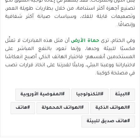
قِبل الدول والشركات، فقد يُسهم في إعادة توجيه السوق نحو
تصنيع أجهزة أكثر استدامة، من خلال بطاريات طويلة العمر،
وتصميمات قابلة للفك، وسياسات صيانة أكثر شفافية
وإنصافًا.
وفي الختام، ترى
حماة الأرض
أن مثل هذه المبادرات لا تمثّل
مكسبًا للبيئة وحدها، وإنما تعود بالنفع المباشر على
المستخدمين أنفسهم؛ فاختيار الهاتف الذكي أصبح انعكاسًا
لاختياراتنا ووعينا البيئي، ودليلًا لقدرتنا على اتخاذ قرارات تصب
في مصلحة كوكبنا.
البيئة
التكنولوجيا
المفوضية الأوروبية
الهواتف الذكية
الهواتف المحمولة
هاتف
هاتف صديق للبيئة