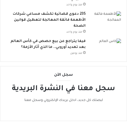
ل
و
منذ يوم واحد
ل
ر
235 دعوى قضائية تكشف مساعي شركات
م
و
الأطعمة فائقة المعالجة لتعطيل قوانين
خ
ب
الصحة
ا
ا
منذ يوم واحد
ط
ت
ر
ن
فيفا يتراجع عن بيع حصص في كأس العالم
ا
ض
بعد تهديد أوروبي.. ما الذي أثار الأزمة؟
ل
م
منذ يومين
إ
إ
ج
ل
ه
ى
سجل الآن
ا
ا
د
ل
سجل معنا في النشرة البريدية
ا
ح
ل
ر
ح
ا
ليصلك كل جديد، ادخل بريدك الإلكتروني وسجل معنا
ر
ك
ا
ا
ر
ل
ي
ع