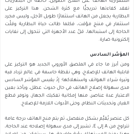
استمرارية الهاتف على المدى الطويل، خاصة أن البطاريات
تفقد كفاءتها تدريجيًّا مع كثرة الشحن. هذا التركيز على
البطارية يجعل من الهاتف استثمارًا طويل الأجل، وليس مجرد
استثمار في منتج مؤقت، فكلما طالت حياة البطارية وقلّت
الحاجة إلى استبدالها، قلّ عدد الأجهزة التي تتحول إلى نفايات
إلكترونية ضارة.
المؤشر السادس
ومن أبرز ما جاء في الملصق الأوروبي الجديد هو التركيز على
قابلية الهاتف للإصلاح، وهي نقطة حاسمة في عالم تزداد فيه
وتيرة شراء الهواتف واستهلاكها؛ إذْ يقيس المؤشر السادس
مدى سهولة إصلاح الهاتف في حال حدوث عطل، ويأخذ بعين
الاعتبار عدة عناصر، منها إمكانية تفكيك الجهاز، وتوفر قطع
الغيار، وتحديثات النظام، وحتى الأدوات اللازمة للإصلاح.
كل عنصر يُقيَّم بشكل منفصل، ثم يتم منح الهاتف درجة عامة
تتراوح من A إلى E، تشير إلى مدى سهولة إصلاحه عند الحاجة،