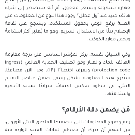
وهذا يمنح المستهلك رؤية واضحة: هل سيتمكن من إصلاح
جهازه بسهولة وبسعر معقول، أم أنه سيضطر إلى شراء
هاتف جديد عند أول عطل؟ وجود هذا النوع من المعلومات على
العلبة يرفع الوعي بحقوق المستخدم، ويشجع على ثقافة
الإصلاح بدلًا من الاستبدال السريع، وهو ما يُعتبر أكثر استدامةً
ويحمي موارد الكوكب.
وفي السياق نفسه، يركز المؤشر السادس على درجة مقاومة
الهاتف للماء والغبار وفق تصنيف الحماية العالمي (ingress
protection code) ويعرف اختصارًا (IP)، ومن الآن فصاعدًا،
ستُدرج هذه المعلومة بشكل رسمي ضمن عناصر التقييم
البيئي، في خطوة تعكس اهتمامًا متزايدًا بمتانة الأجهزة
واستدامتها.
مَن يضمن دقة الأرقام؟
رغم وضوح المعلومات التي يتضمنها الملصق البيئي الأوروبي،
من المهم أن ندرك أن معظم البيانات الفنية الواردة فيه