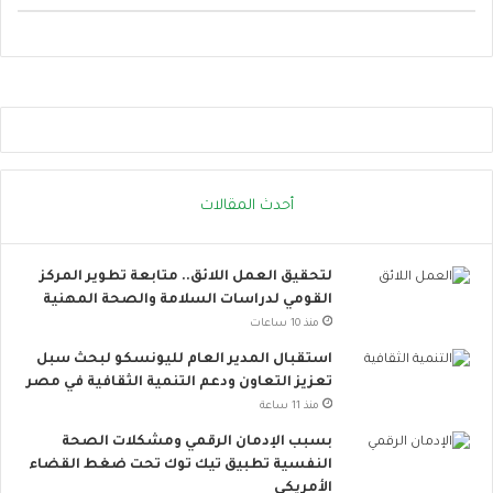
ل
ل
ح
ت
ر
و
ا
ا
ر
ص
ة
ل
.
ا
.
ل
إ
ا
أحدث المقالات
ج
ج
ر
ت
ا
م
لتحقيق العمل اللائق.. متابعة تطوير المركز
ء
ا
القومي لدراسات السلامة والصحة المهنية
ا
ع
ت
ي
منذ 10 ساعات
ب
ت
استقبال المدير العام لليونسكو لبحث سبل
س
ت
تعزيز التعاون ودعم التنمية الثقافية في مصر
ي
س
منذ 11 ساعة
ط
ع
ة
.
بسبب الإدمان الرقمي ومشكلات الصحة
ت
.
النفسية تطبيق تيك توك تحت ضغط القضاء
ق
أ
الأمريكي