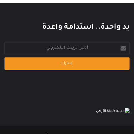
ا
ل
م
ي
يد واحدة.. استدامة واعدة
أدخل
بريدك
الإلكتروني