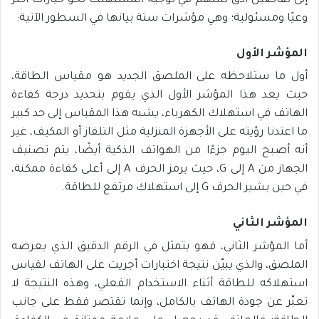
إلى تفاصيل أدق تسهم في توجيه المستهلك نحو خيارات أكثر
وعيًا ومسئولية؛ وهي مؤشرات ستة بيانها في السطور الآتية:
المؤشر الأول
أول ما ستلاحظه على الملصق الجديد هو مقياس الطاقة،
حيث يعد هذا المؤشر الأول الذي يقوم بتحديد درجة كفاءة
الهاتف في استهلاك الكهرباء، يشبه هذا المقياس إلى حد كبير
ما اعتدنا رؤيته على الأجهزة المنزلية مثل التلفاز أو المكيف، غير
أنه أصبح اليوم جزءًا من الهواتف الذكية أيضًا، يتم تصنيف
الجهاز من A إلى G، حيث يرمز الحرف A إلى أعلى كفاءة ممكنة،
في حين يشير الحرف G إلى استهلاك مرتفع للطاقة.
المؤشر الثاني
أما المؤشر الثاني، فهو يتمثل في الرقم الدقيق الذي يعرضه
الملصق، والذي يبيّن نتيجة اختبارات أجريت على الهاتف لقياس
استهلاكه للطاقة أثناء الاستخدام الفعلي، وهذه النتيجة لا
تعبّر عن جودة الهاتف بالكامل، وإنما تقتصر فقط على جانب