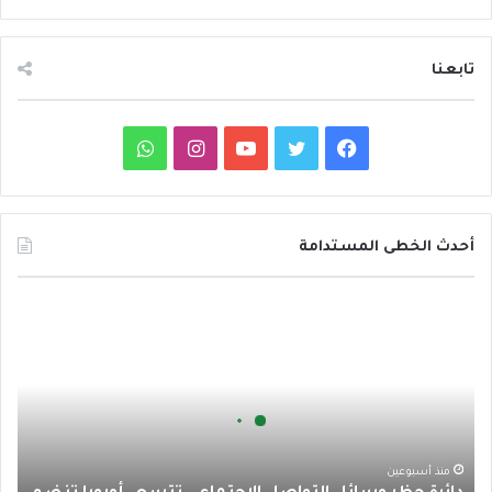
تابعنا
ف
ت
ي
ا
و
ي
و
و
ن
ا
س
ي
ت
س
ت
أحدث الخطى المستدامة
ب
ت
ي
ت
س
د
و
ر
و
ق
ا
ا
ئ
ك
ب
ر
ب
ر
ة
ا
ح
ظ
م
ر
منذ أسبوعين