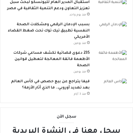
استقبال المدير العام لليونسكو لبحث سبل
ت
تعزيز التعاون ودعم التنمية الثقافية في مصر
س
منذ يوم واحد
ع
.
بسبب الإدمان الرقمي ومشكلات الصحة
.
النفسية تطبيق تيك توك تحت ضغط القضاء
أ
الأمريكي
و
منذ يومين
ر
235 دعوى قضائية تكشف مساعي شركات
و
الأطعمة فائقة المعالجة لتعطيل قوانين
ب
الصحة
ا
منذ يومين
ت
ن
فيفا يتراجع عن بيع حصص في كأس العالم
ض
بعد تهديد أوروبي.. ما الذي أثار الأزمة؟
م
منذ 3 أيام
إ
ل
ى
سجل الآن
ا
ل
سجل معنا في النشرة البريدية
ح