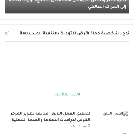
دائرة حظر وسائل التواصل الاجتماعي تتسع.. أوروبا تنضم
و
إلى الحراك العالمي
س
ا
ئ
ل
ا
نوح.. شخصية حماة الأرض للتوعية بالتنمية المستدامة
ل
ت
و
ا
ص
ل
ا
ل
ا
أحدث المقالات
ج
ت
م
لتحقيق العمل اللائق.. متابعة تطوير المركز
ا
القومي لدراسات السلامة والصحة المهنية
ع
ي
منذ 23 ساعة
ت