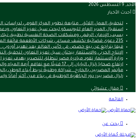
الأحد, 9 أغسطس 2026
أحدث الأخبار
لتحقيق العمل اللائق.. متابعة تطوير المركز القومي لدراسات 
استقبال المدير العام لليونسكو لبحث سبل تعزيز التعاون ودعم
بسبب الإدمان الرقمي ومشكلات الصحة النفسية تطبيق تيك
235 دعوى قضائية تكشف مساعي شركات الأطعمة فائقة المعالجة لتعطيل قوانين الصحة
فيفا يتراجع عن بيع حصص في كأس العالم بعد تهديد أوروبي.. ما 
الإنتاج الحربي والاستثمار يبحثان سبل تعزيز التعاون لتحقيق الت
وزارة الاستثمار تقود مبادرة مصر تنطلق للتصدير بهدف تعزيز 
ارتفاع ضحايا زلزال اليابان إلى 17 قتيلًا مع تفاقم أزمة المياه والحرارة
مؤتمر المصريين بالخارج.. شراكة وطنية تربط أبناء الوطن بالج
زلزال مصر يبرز دور الجاهزية الوطنية في بناء مدن أكثر أمانًا وا
مقال عشوائي
القائمة
بحث عن