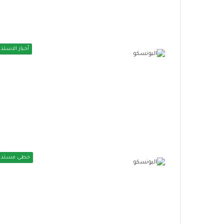
م
ا
ي
ع
ي
ة
أخبار الاستدا
خطى مستدا