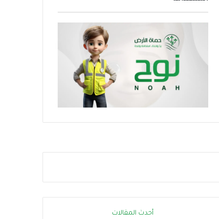
ز
ر
ج
ا
ا
ر
ه
ة
ز
.
ي
.
ة
إ
ا
ج
ل
ر
د
ا
و
ء
ل
ا
ة
ت
ل
ب
م
س
و
ي
ا
ط
ج
ة
ه
ت
ة
ق
ا
ل
أحدث المقالات
ل
ل