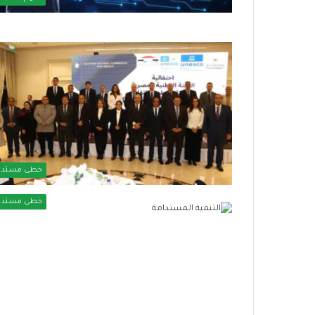
و
ي
ا
و
ص
ز
ل
ا
ا
ر
ل
ة
ا
ا
ج
ل
ت
ت
م
ض
ا
ا
ع
م
خطى مستدا
ي
ن
ت
ا
خطى مستدا
ت
ل
س
ا
ع
ج
.
ت
.
م
أ
ا
و
ع
ر
ي