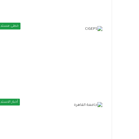
و
ت
ب
و
ا
س
ت
ع
خطى مستدا
ن
م
ض
ظ
م
ل
إ
ة
ل
ا
ى
ل
ا
ح
ل
م
ح
ا
ر
ي
ا
ة
أخبار الاستدا
ك
ا
ا
ل
ل
ا
ع
ج
ا
ت
ل
م