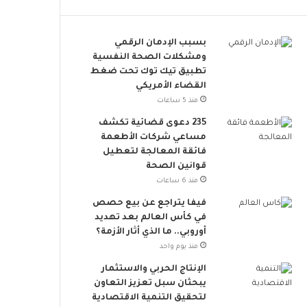
ت
م
ح
خ
د
ا
بسبب الإدمان الرقمي
ي
ط
ومشكلات الصحة النفسية
ا
ر
تطبيق تيك توك تحت ضغط
ت
ا
القضاء الأمريكي
و
ل
منذ 5 ساعات
د
إ
235 دعوى قضائية تكشف
ع
ج
مساعي شركات الأطعمة
م
ه
فائقة المعالجة لتعطيل
ا
ا
قوانين الصحة
ل
د
منذ 6 ساعات
ت
ا
ن
ل
فيفا يتراجع عن بيع حصص
م
ح
في كأس العالم بعد تهديد
ي
ر
أوروبي.. ما الذي أثار الأزمة؟
ة
ا
منذ يوم واحد
ا
ر
الإنتاج الحربي والاستثمار
ل
ي
يبحثان سبل تعزيز التعاون
م
لتحقيق التنمية الاقتصادية
س