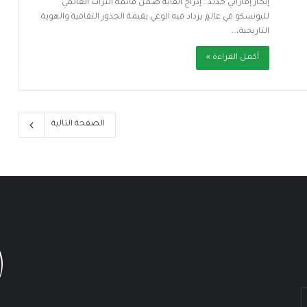
إنجاز إماراتي جديد.. إدراج الفاية ضمن قائمة التراث العالمي
لليونسكو في عالمٍ يزداد فيه الوعي بقيمة الجذور الثقافية والهوية
التاريخية،…
أكمل القراءة »
الصفحة التالية