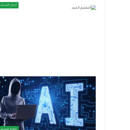
أخبار الاستدا
د
ب
ا
ا
ئ
ل
ر
ت
ة
م
ح
ك
منذ أسبوع واحد
منذ أسبوعين
ظ
ي
دائرة حظر وسائل التواصل
بالتمكين الاقت
ر
ن
الاجتماعي تتسع.. أوروبا تنضم إلى
الاجتماعي توس
و
ا
الحراك العالمي
الاجتماعية
س
ل
ا
ا
ئ
ق
ل
ت
ا
ص
ل
ا
ت
د
علوم مستدا