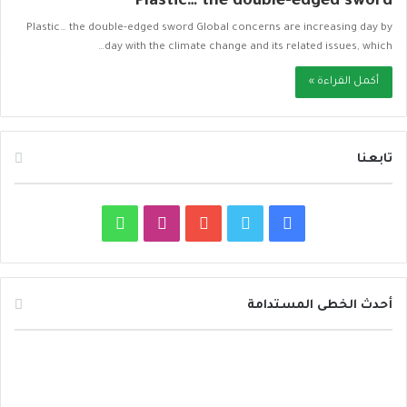
Plastic… the double-edged sword
Plastic… the double-edged sword Global concerns are increasing day by
day with the climate change and its related issues, which…
أكمل القراءة »
تابعنا
ف
ت
ي
ا
و
ي
و
و
ن
ا
س
ي
ت
س
ت
أحدث الخطى المستدامة
ب
ت
ي
ت
س
د
و
ر
و
ق
ا
ا
ئ
ك
ب
ر
ب