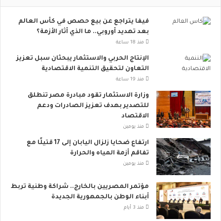
ت
م
فيفا يتراجع عن بيع حصص في كأس العالم
ا
بعد تهديد أوروبي.. ما الذي أثار الأزمة؟
ع
ي
منذ 18 ساعة
ت
الإنتاج الحربي والاستثمار يبحثان سبل تعزيز
ت
التعاون لتحقيق التنمية الاقتصادية
س
منذ 19 ساعة
ع
.
وزارة الاستثمار تقود مبادرة مصر تنطلق
.
للتصدير بهدف تعزيز الصادرات ودعم
أ
الاقتصاد
و
منذ يومين
ر
ارتفاع ضحايا زلزال اليابان إلى 17 قتيلًا مع
و
تفاقم أزمة المياه والحرارة
ب
منذ يومين
ا
ت
مؤتمر المصريين بالخارج.. شراكة وطنية تربط
ن
أبناء الوطن بالجمهورية الجديدة
ض
م
منذ 3 أيام
إ