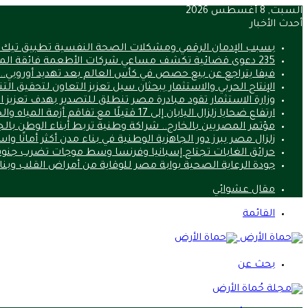
السبت, 8 أغسطس 2026
أحدث الأخبار
بسبب الإدمان الرقمي ومشكلات الصحة النفسية تطبيق تيك
235 دعوى قضائية تكشف مساعي شركات الأطعمة فائقة المعالجة لتعطيل قوانين الصحة
فيفا يتراجع عن بيع حصص في كأس العالم بعد تهديد أوروبي.. ما 
الإنتاج الحربي والاستثمار يبحثان سبل تعزيز التعاون لتحقيق الت
وزارة الاستثمار تقود مبادرة مصر تنطلق للتصدير بهدف تعزيز 
ارتفاع ضحايا زلزال اليابان إلى 17 قتيلًا مع تفاقم أزمة المياه والحرارة
مؤتمر المصريين بالخارج.. شراكة وطنية تربط أبناء الوطن بالج
زلزال مصر يبرز دور الجاهزية الوطنية في بناء مدن أكثر أمانًا وا
حرائق الغابات تجتاح إسبانيا وفرنسا وسط موجات تضرب جنوب
جودة الرعاية الصحية بوابة مصر للوقاية من أمراض القلب وب
مقال عشوائي
القائمة
بحث عن