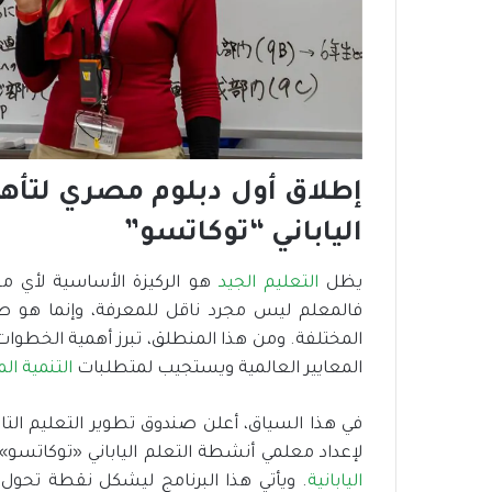
ف
ي
م
ص
ر
ن
م
و
ذ
إطلاق أول دبلوم مصري لتأه
ج
الياباني “توكاتسو”
ر
ا
ئ
يظل
التعليم الجيد
هو الركيزة الأساسية لأي 
د
فالمعلم ليس مجرد ناقل للمعرفة، وإنما هو 
ل
المختلفة. ومن هذا المنطلق، تبرز أهمية الخطوات
ل
المعايير العالمية ويستجيب لمتطلبات
التنمية ال
ب
ن
ي
في هذا السياق، أعلن صندوق تطوير التعليم ال
ة
لإعداد معلمي أنشطة التعلم الياباني «توكاتسو»
ا
اليابانية
. ويأتي هذا البرنامج ليشكل نقطة تحول
ل