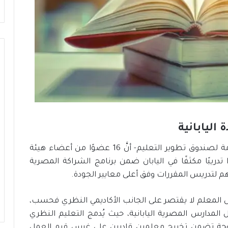
اليابانية
أوضحت الدكتورة/ رشا سعد شرف -الأمينة العامة لصندوق تطوير التعليم- أنَّ 16 عضوًا من أعضاء هيئة
دريبًا مكثفًا في اليابان ضمن برنامج الشراكة المصرية
هم لتدريس المقررات وفق أعلى معايير الجودة.
هيل المعلم لا يقتصر على الجانب الأكاديمي النظري فحسب،
ل المدارس المصرية اليابانية، حيث يُدمج التعليم النظري
زدوجة تضمن تخريج معلمين قادرين على غرس قيم العمل