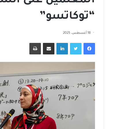
المعلمين على أنشطة
“توكاتسو”
ا
18 أغسطس، 2025
ل
فيسبوك
تويتر
لينكدإن
مشاركة عبر البريد
طباعة
إ
س
ك
ا
منذ أسبوعين
ن
بالتمكين الاقتصادي وزارة التضامن
منذ 4 أسابيع
ا
الاجتماعي توسع مظلة الحماية
الإسكان الاجتما
ل
الاجتماعية
رائد للبنية التحت
ا
ج
ت
م
ا
ع
ي