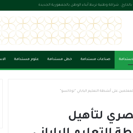
 الجاهزية الوطنية في بناء مدن أكثر أمانًا واستدامة
لاستدامة
صناعات مستدامة
خطى مستدامة
علوم مستدامة
الاس
علمين على أنشطة التعليم الياباني “توكاتسو”
صري لتأهيل