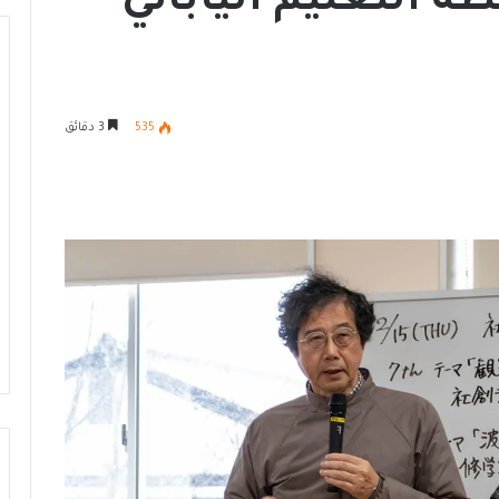
 التعليم الياباني
ا
535
3 دقائق
ل
أ
و
ك
ت
6 يوليو، 2026
ا
الأوكتاجون.. تعزيز جاهزية الدولة
ج
عي في مصر نموذج
لمواجهة التحديات ودعم التنمية
و
ية المستدامة
المستدامة
ن
.
.
ت
ع
ز
ي