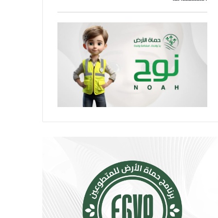
ر
و
ا
ا
ر
ص
ة
ل
.
ا
.
ل
إ
ا
ج
ج
ر
ت
ا
م
ء
ا
ا
ع
ت
ي
ب
ت
س
ت
ي
س
ط
ع
ة
.
ت
.
ق
أ
ل
و
ل
ر