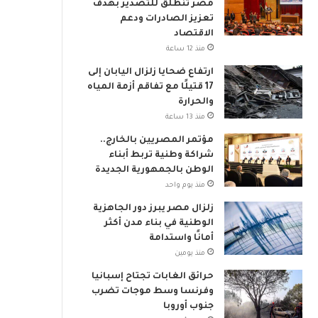
مصر تنطلق للتصدير بهدف
م
تعزيز الصادرات ودعم
ي
الاقتصاد
منذ 12 ساعة
ارتفاع ضحايا زلزال اليابان إلى
17 قتيلًا مع تفاقم أزمة المياه
والحرارة
منذ 13 ساعة
مؤتمر المصريين بالخارج..
شراكة وطنية تربط أبناء
الوطن بالجمهورية الجديدة
منذ يوم واحد
زلزال مصر يبرز دور الجاهزية
الوطنية في بناء مدن أكثر
أمانًا واستدامة
منذ يومين
حرائق الغابات تجتاح إسبانيا
وفرنسا وسط موجات تضرب
جنوب أوروبا