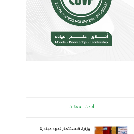
م
و
خ
ب
ا
ا
ط
ت
ر
ن
ا
ض
ل
م
إ
إ
ج
ل
ه
ى
ا
ا
د
ل
ا
ح
ل
ر
ح
ا
ر
ك
ا
ا
أحدث المقالات
ر
ل
ي
ع
ا
وزارة الاستثمار تقود مبادرة
ل