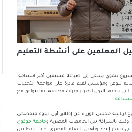
ز
ج
ا
ه
ز
ي
ة
ا
ل
يل المعلمين على أنشطة التعليم
د
و
ل
ة
مشروع تنموي يسعى إلى صياغة مستقبل أكثر استدامة؛
ل
صانع للوعي ومؤسس لقيم قادرة على مواجهة التحديات
م
 التي تتخذها الدول لتطوير قدرات معلميها بما يتوافق مع
و
مستدامة
.
ا
ج
ه
تابع لرئاسة مجلس الوزراء عن إطلاق أول دبلوم متخصص
ة
، وذلك بالشراكة بين الجامعات المصرية و
جامعة فوكوي
ا
 في مسار إعداد وتأهيل المعلم المصري، حيث يربط بين
ل