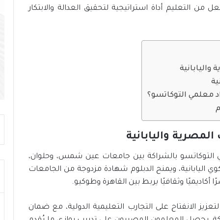
ت
عل من التعليم أداة استراتيجية لتحقيق العدالة والابتكار
ح
د
ي
ا
ت
واليابانية
و
د
ية
ع
اد معلمي التوكاتسو؟
م
م
ا
ل
ت
المصرية واليابانية
ن
م
لمي التوكاتسو بالشراكة بين جامعات عين شمس، وحلوان،
ي
كوي اليابانية، ويمنح الدبلوم شهادة مزدوجة من الجامعات
ة
أكاديميًا وثقافيًا يربط بين القاهرة وطوكيو.
ا
ل
م
عزيز الانفتاح على التجارب التعليمية الدولية، مع ضمان
س