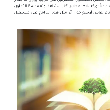
ة، يحصل المعلمون المصريون على تدريب يوازي ما يُقدم
ت
ليًّا وإكسابها معايير أكثر استدامة، ويُمهد هذا التعاون
د
ب أمام نقاش أوسع حول أثر مثل هذه البرامج على مستقبل
ا
م
ة