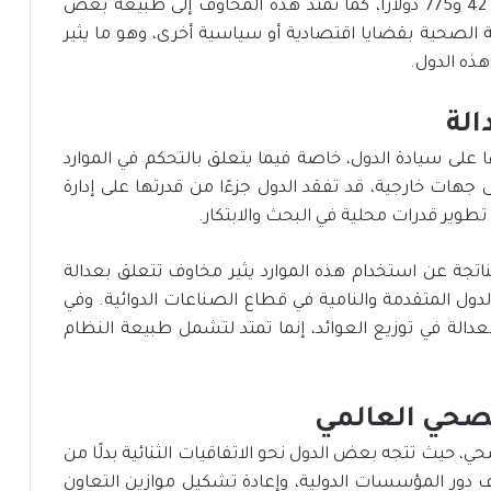
دولار استُثمر في لقاحات كوفيد-19 بما يتراوح بين 42 و775 دولارًا، كما تمتد هذه المخاوف إلى طبيعة بعض
ية الصحية بقضايا اقتصادية أو سياسية أخرى، وهو ما يثير
ذه الدول.
الة
 على سيادة الدول، خاصة فيما يتعلق بالتحكم في الموارد
ى جهات خارجية، قد تفقد الدول جزءًا من قدرتها على إدارة
ر قدرات محلية في البحث والابتكار.
تجة عن استخدام هذه الموارد يثير مخاوف تتعلق بعدالة
لدول المتقدمة والنامية في قطاع الصناعات الدوائية. وفي
عدالة في توزيع العوائد، إنما تمتد لتشمل طبيعة النظام
الصحي العالمي
، حيث تتجه بعض الدول نحو الاتفاقيات الثنائية بدلًا من
 دور المؤسسات الدولية، وإعادة تشكيل موازين التعاون