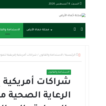
السبت, 8 أغسطس 2026
بحث
الوضع
مجلة حماة الأرض
الاستدامة والقا
عن
المظلم
إ
الرئيسية
/
الاستدامة والقانون
/
شراكات أمريكية إفريقية لتموي
غ
ل
ا
الاستدامة والقانون
ق
شراكات أمريكية إ
الرعاية الصحية 