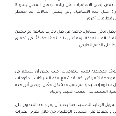
تحديًا في ظل محدودية الموارد، ففي نيجيريا مثلًا، تنص إحدى الاتفاقيات على زيادة الإنفاق المحلي بنحو 3
ي (أكثر من 4 تريليونات نايرا) خلال مدة الاتفاقية، وفي بعض الحالات، قد تضطر
على قطاعات أخرى.
يل يظل محل تساؤل، خاصة في ظل تجارب سابقة لم تتمكن
فاق المستهدفة. ويعكس ذلك تحديًا حقيقيًّا في تحقيق
ط على الدعم الخارجي.
لفوائد المحتملة لهذه الاتفاقيات، حيث يمكن أن تسهم في
مواجهة الأمراض. كما قد تدفع هذه الشراكات الحكومات
 خطوة إيجابية إذا تم تنفيذه بشكل فعَّال، وإحدى أبرز هذه
ويل الرعاية الصحية، كما يجب أن يقوم هذا التطوير على
ي والحفاظ على السيادة الوطنية، من خلال تعزيز القدرات