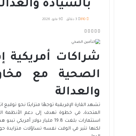
بالسيادة والعدالة
810
3 دقائق
9 مايو، 2026
ف
ت
ل
م
ط
ي
و
ي
ب
ش
س
ي
ن
ا
ا
ب
ت
ك
ر
ع
شراكات أمريكية إف
و
ر
د
ك
ة
ك
إ
ة
ن
ع
الصحية مع مخاو
ب
ر
والعدالة
ا
ل
ب
تشهد القارة الإفريقية توجهًا متزايدًا نحو توقيع
ر
المتحدة، في خطوة تهدف إلى دعم الأنظمة ا
ي
استثمارات بلغت 19.8 مليار دولار
د
لكنها تثير في الوقت نفسه تساؤلات متزايدة حو