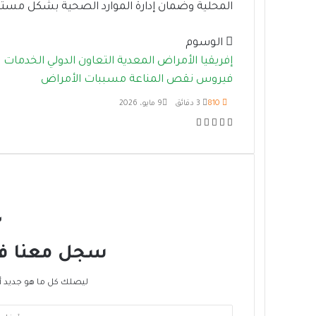
المحلية وضمان إدارة الموارد الصحية بشكل مستق
الوسوم
إفريقيا
الأمراض المعدية
التعاون الدولي
الخدمات ا
فيروس نقص المناعة
مسببات الأمراض
810
3 دقائق
9 مايو، 2026
ف
ت
ل
م
ط
ي
و
ي
ب
ش
س
ي
ن
ا
ا
ب
ت
ك
ر
ع
و
ر
د
ك
ة
ك
إ
ة
ن
ع
س
ب
ر
سجل معنا في 
ا
ل
ليصلك كل ما هو جديد أ
ب
ر
أ