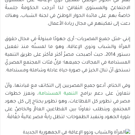
بهم في الحوار الوطنيّ لتمكين ذوي الإعاقة على المستوى
الاجتماعيّ والمستوى الثقافيّ؛ لذا أدرجت الحكومةُ جلسةً
خاصةً بهم على مائدة الحوار الوطنيّ في لجنة الشباب، وهناك
دعت إلى تمكينهم في مجال ريادة الأعمال.
إنني -مثل جميع المصريات- أرى جهودًا مبذولةً في مجال حقوق
المرأة والشباب وذوي الإعاقة، وهو ما لمستُه منذ تفعيل
دستور 2014، حيث أصبحت مصرُ أكثر فأكثر على طريق التنمية
المستدامة في المجالات جميعها؛ فإنَّ فئات المجتمع المصريّ
تستحق أنْ تنالَ الخيرَ في صورة حياة عادلة وشاملة ومستدامة.
وفي الختام، أدعو جميع المصريين إلى التكاتف مع قيادتها، وأنْ
نتعاونَ على دعم برامج
التنمية المستدامة
، ونعزز خطوات
مصر في تطوير كل القطاعات، وهو تطوير يحتاج إلى كل جهود
المجتمع، ويتطلب تعاونًا بين القطاعينِ العامّ والخاصّ على
بلورة الجهود وتنفيذ الطموحات؛ لتظل رايةُ مصر عاليةً خفَّاقةً.