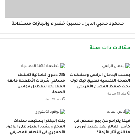
محمود محيي الدين.. مسيرة خضراء وإنجازات مستدامة
مقالات ذات صلة
بسبب الإدمان الرقمي ومشكلات
235 دعوى قضائية تكشف
الصحة النفسية تطبيق تيك توك
مساعي شركات الأطعمة فائقة
تحت ضغط القضاء الأمريكي
المعالجة لتعطيل قوانين
الصحة
منذ 19 ساعة
منذ 20 ساعة
فيفا يتراجع عن بيع حصص في
بنك إنجلترا يستبعد سندات
كأس العالم بعد تهديد أوروبي..
الفحم ويشدد القيود على الوقود
ما الذي أثار الأزمة؟
الأحفوري في النظام المصرفي