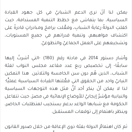
يمكن لنا أنْ نرى الدعم الشبابيّ في كل جهود القيادة
السياسية، بما يتماشى مع خطط التنمية المستدامة، حيث
كفلتِ الدولةُ رعايةَ الشبابِ، وفعَّلت برامجَ ومبادراتٍ قادرةً على
اكتشاف مواهبهم، وتنمية قدراتهم في جميع المستويات،
وتشجيعهم على العمل الجماعيّ والتطوعيّ.
وأشار دستور 2014 في مادته رقم (180) -التي أشرتُ إليها
سابقًا- إلى تخصيص ربع عدد مقاعد مجلس النواب لفئة
الشباب، الذين هُم دون سن الخامسة والثلاثين. هذا التمكين
النيابيّ واحد من الحقوق التي فعَّلتها القيادة السياسية عمليًّا؛
لذا لا يمكن أنْ ينكر أحد أنَّ مثل هذه التوجهات السياسية
والنيابية مؤشرٌ إيجابيّ للأوضاع الإنمائية في مصرَ، حيث تتفاعل
الحكومة مع شبابها الواعد بدعم يستجيب لمتطلبات الحاضر،
وينظر باهتمام إلى توقعات المستقبل.
ثم كان اهتمامُ الدولة بفئة ذوي الإعاقة من خلال صدور القانون