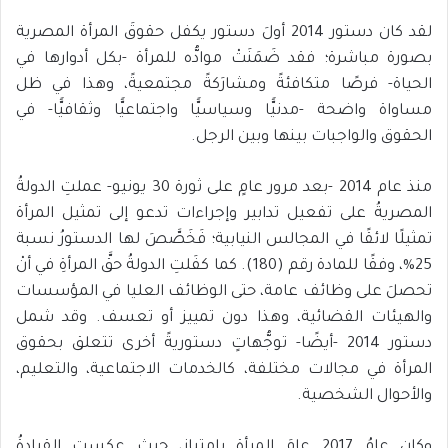
لقد كان دستور 2014 أولَ دستور يكفل حقوقَ المرأة المصرية
بصورة مباشرة؛ فقد ضَمَنَتْ موادُّه للمرأة -بكل أدوارها في
الحياة- فرصًا متكافئةً ومشارَكةً مجتمعيةً، وهذا في ظل
مساواة واضحة -مدنيًّا وسياسيًّا واجتماعيًّا وثقافيًّا- في
الحقوق والواجبات بينها وبين الرجل.
منذ عام 2014 -بعد مرور عامٍ على ثورة 30 يونيو- عملتِ الدولةُ
المصريةُ على تفعيل تدابير وإجراءات تدعو إلى تمثيل المرأة
تمثيلًا لائقًا في المجالس النيابية؛ فَخَصَّصَ لها الدستورُ نسبة
25%، وفقًا للمادة رقم (180). كما كفَلتِ الدولةُ حقَّ المرأةِ في أنْ
تحصلَ على وظائف عامة، حتى الوظائف العليا في المؤسسات
والهيئات القضائية، وهذا دون تمييز أو تعسف. وقد شمل
دستور 2014 -أيضًا- توجُّهاتٍ دستوريةً أخرى تتعلق بحقوق
المرأة في مجالات مختلفة، كالخدمات الاجتماعية، والتعليم،
والأحوال الشخصية.
وكان عامُ 2017 عامَ المرأةِ بامتياز، حيث عكستِ القيادةُ