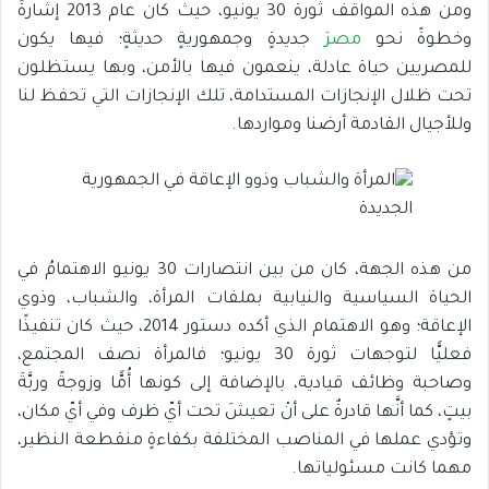
ومن هذه المواقف ثورة 30 يونيو، حيث كان عام 2013 إشارةً
وخطوةً نحو
مصرَ
جديدةٍ وجمهوريةٍ حديثةٍ؛ فيها يكون
للمصريين حياة عادلة، ينعمون فيها بالأمن، وبها يستظلون
تحت ظلال الإنجازات المستدامة، تلك الإنجازات التي تحفظ لنا
وللأجيال القادمة أرضنا ومواردها.
من هذه الجهة، كان من بين انتصارات 30 يونيو الاهتمامُ في
الحياة السياسية والنيابية بملفات المرأة، والشباب، وذوي
الإعاقة؛ وهو الاهتمام الذي أكده دستور 2014، حيث كان تنفيذًا
فعليًّا لتوجهات ثورة 30 يونيو؛ فالمرأة نصف المجتمع،
وصاحبة وظائف قيادية، بالإضافة إلى كونها أُمًّا وزوجةً وربَّةَ
بيتٍ، كما أنَّها قادرةٌ على أنْ تعيشَ تحت أيّ ظرف وفي أيّ مكان،
وتؤدي عملها في المناصب المختلفة بكفاءةٍ منقطعة النظير،
مهما كانت مسئولياتها.