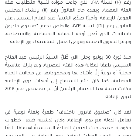
رقم (١٠) لسنة ٢٠١٨، الذي جاءت موادُّه لتلبية متطلبات هذه
الفئة المهمة، وبعده جاء القانونُ رقم (١١) بإنشاء المجلس
القوميّ للإعاقة. وأخيرًا صدَّق الرئيسُ عبد الفتاح السيسي على
القانون رقم (١٦١) لسنة ٢٠٢٣، والخاص بدعم “صندوق قادرون
باختلاف”، الذي يُعزز أوجه الحماية الاجتماعية والاقتصادية،
ويوفر الحقوق الصحية وفرص العمل المناسبة لذوي الإعاقة.
منذ ثورة 30 يونيو وحتى الآن ظَلَّ السيدُ الرئيس عبد الفتاح
السيسي داعمًا لمكانة هذه الفئة المصرية، ولم يترك مناسبةً
محليةً أو دوليةً إلَّا وأشاد بها وبمجهوداتها في مجالات الحياة
المختلفة، كما كان دائمَ الاستماع إلى أمهات ذوي الإعاقة؛
فكانت نتيجة هذا الاهتمام الرئاسيّ أنْ تم تخصيص عام 2018
لذوي الإعاقة.
لقد كان “صندوق قادرون باختلاف” طفرةً ونقلةً نوعيةً في
تعامل الدولة مع ذوي الإعاقة، وكان تدشينه ضمن خطوات
حكومية عديدة، حيث اهتمتِ القيادةُ السياسيةُ اهتمامًا بالغًا