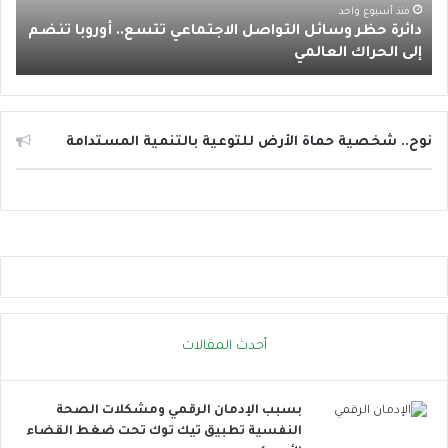
ر
منذ أسبوع واحد
دائرة حظر وسائل التواصل الاجتماعي تتسع.. أوروبا تنضم
و
إلى الحراك العالمي
س
ا
ئ
ل
ا
نوح.. شخصية حماة الأرض للتوعية بالتنمية المستدامة
ل
ت
و
ا
ص
ل
ا
ل
ا
أحدث المقالات
ج
ت
م
بسبب الإدمان الرقمي ومشكلات الصحة
ا
النفسية تطبيق تيك توك تحت ضغط القضاء
ع