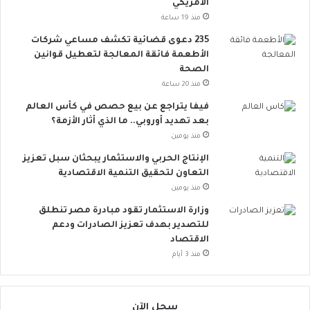
الأمريكي
ي
ت
منذ 19 ساعة
ت
235 دعوى قضائية تكشف مساعي شركات
س
الأطعمة فائقة المعالجة لتعطيل قوانين
ع
الصحة
.
منذ 20 ساعة
.
أ
فيفا يتراجع عن بيع حصص في كأس العالم
و
بعد تهديد أوروبي.. ما الذي أثار الأزمة؟
ر
منذ يومين
و
الإنتاج الحربي والاستثمار يبحثان سبل تعزيز
ب
التعاون لتحقيق التنمية الاقتصادية
ا
منذ يومين
ت
ن
وزارة الاستثمار تقود مبادرة مصر تنطلق
ض
للتصدير بهدف تعزيز الصادرات ودعم
م
الاقتصاد
إ
منذ 3 أيام
ل
ى
ا
سجل الآن
ل