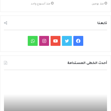
منذ يومين
منذ أسبوع واحد
تابعنا
ف
ت
ي
ا
و
ي
و
و
ن
ا
س
ي
ت
س
ت
أحدث الخطى المستدامة
ب
ت
ي
ت
س
د
و
ر
و
ق
ا
ا
ئ
ك
ب
ر
ب
ر
ة
ا
ح
ظ
م