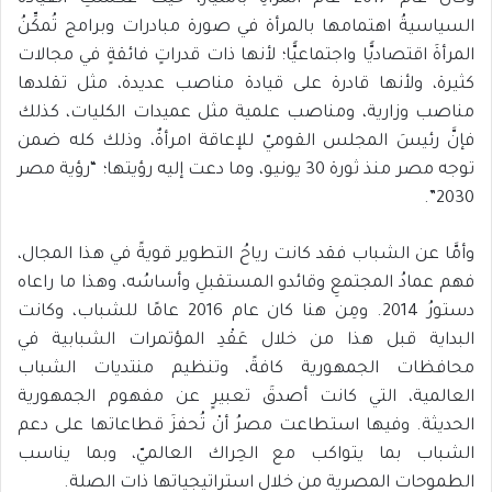
السياسيةُ اهتمامها بالمرأة في صورة مبادرات وبرامج تُمكِّنُ
المرأةَ اقتصاديًّا واجتماعيًّا؛ لأنها ذات قدراتٍ فائقةٍ في مجالات
كثيرة، ولأنها قادرة على قيادة مناصب عديدة، مثل تقلدها
مناصب وزارية، ومناصب علمية مثل عميدات الكليات، كذلك
فإنَّ رئيسَ المجلس القوميّ للإعاقة امرأةٌ، وذلك كله ضمن
توجه مصر منذ ثورة 30 يونيو، وما دعت إليه رؤيتها؛ “رؤية مصر
2030”.
وأمَّا عن الشباب فقد كانت رياحُ التطوير قويةً في هذا المجال،
فهم عمادُ المجتمعِ وقائدو المستقبلِ وأساسُه، وهذا ما راعاه
دستورُ 2014. ومِن هنا كان عام 2016 عامًا للشباب، وكانت
البداية قبل هذا من خلال عَقْدِ المؤتمرات الشبابية في
محافظات الجمهورية كافةً، وتنظيم منتديات الشباب
العالمية، التي كانت أصدقَ تعبيرٍ عن مفهوم الجمهورية
الحديثة. وفيها استطاعت مصرُ أنْ تُحفزَ قطاعاتها على دعم
الشباب بما يتواكب مع الحِراك العالميّ، وبما يناسب
الطموحات المصرية من خلال استراتيجياتها ذات الصلة.