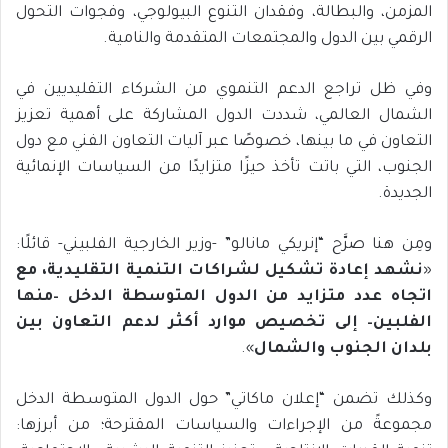
المزمن، والبطالة، وفقدان التنوع البيولوجي، وفجوات التحول
الرقمي بين الدول والمجتمعات المتقدمة والنامية.
وفي ظل تراجع الدعم التنموي من الشركاء التقليديين في
الشمال العالمي، شددت الدول المشاركة على أهمية تعزيز
التعاون في ما بينها، خصوصًا عبر آليات التعاون الفني مع دول
الجنوب، التي باتت تأخذ حيزًا متزايدًا من السياسات الإنمائية
الجديدة.
ومِن هنا صرَّح “إنريكي مانالو” -وزير الخارجية الفلبيني- قائلًا:
«
نشهد إعادة تشكيل لشراكات التنمية التقليدية، مع
اتجاه عدد متزايد من الدول المتوسطة الدخل
–
منها
الفلبين
–
إلى تخصيص موارد أكثر لدعم التعاون بين
بلدان الجنوب والشمال
».
وكذلك تضمن “إعلان ماكاتي” حول الدول المتوسطة الدخل
مجموعةً من الإجراءات والسياسات المقترحة؛ من أبرزها: