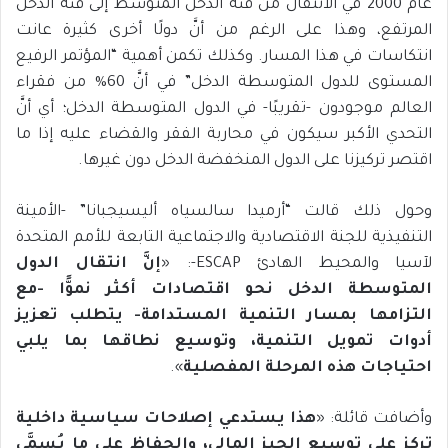
عام 2000 في الانتقال من فئة الدخل المتوسط إلى فئة الدخل
المرتفع، وهذا على الرغم من أنَّ دولًا أخرى كثيرة عانت
انتكاسات في هذا المسار. وكذلك تكمن أهمية “المؤتمر الرفيع
المستوى للدول المتوسطة الدخل” في أنَّ 60% من فقراء
العالم موجودون -تقريبًا- في الدول المتوسطة الدخل؛ أي أنَّ
التحدي الأكبر سيكون في محاربة الفقر والقضاء عليه إذا ما
اقتصر تركيزنا على الدول المنخفضة الدخل دون غيرها.
وحول ذلك قالت “أرميدا سالسياه أليسيجبانا” -الأمينة
التنفيذية للجنة الاقتصادية والاجتماعية التابعة للأمم المتحدة
لآسيا والمحيط الهادئ ESCAP-: «
إنَّ انتقال الدول
المتوسطة الدخل نحو اقتصادات أكثر نموًّا -مع
التزامها بمسار التنمية المستدامة- يتطلب تعزيز
أدوات تمويل التنمية، وتوسيع نطاقها بما يلبي
احتياجات هذه المرحلة المفصلية
».
وأضافت قائلة: «
هذا يستدعي إصلاحات سياسية داخلية
تركز على توسيع الحيز المالي، والحفاظ على ما يُسمَّى