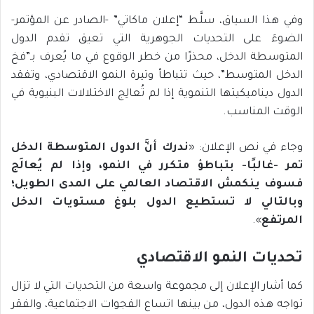
وفي هذا السياق، سلَّط “إعلان ماكاتي” -الصادر عن المؤتمر-
الضوءَ على التحديات الجوهرية التي تعيق تقدم الدول
المتوسطة الدخل، محذرًا من خطر الوقوع في ما يُعرف بـ”فخ
الدخل المتوسط”، حيث تتباطأ وتيرة النمو الاقتصادي، وتفقد
الدول ديناميكيتها التنموية إذا لم تُعالِج الاختلالات البنيوية في
الوقت المناسب.
وجاء في نص الإعلان: «
ندرك أنَّ الدول المتوسطة الدخل
تمر -غالبًا- بتباطؤ متكرر في النمو، وإذا لم يُعالَج
فسوف ينكمش الاقتصاد العالمي على المدى الطويل؛
وبالتالي لا تستطيع الدول بلوغ مستويات الدخل
المرتفع
».
تحديات النمو الاقتصادي
كما أشار الإعلان إلى مجموعة واسعة من التحديات التي لا تزال
تواجه هذه الدول، من بينها اتساع الفجوات الاجتماعية، والفقر