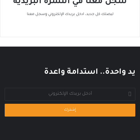
سجل معنا في النشرة البريدية
د
ل
ا
ح
ل
ر
ليصلك كل جديد، ادخل بريدك الإلكتروني وسجل معنا
ح
ا
ر
ك
ا
ا
ر
ل
ي
ع
ا
ل
م
يد واحدة.. استدامة واعدة
ي
أدخل
بريدك
الإلكتروني