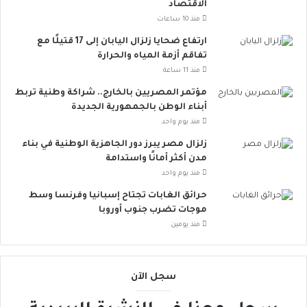
الاقتصاد
ت
ي
ب
ت
منذ 10 ساعات
س
ت
ارتفاع ضحايا زلزال اليابان إلى 17 قتيلًا مع
ي
س
تفاقم أزمة المياه والحرارة
ط
ع
منذ 11 ساعة
ة
.
ت
.
مؤتمر المصريين بالخارج.. شراكة وطنية تربط
ق
أ
أبناء الوطن بالجمهورية الجديدة
ل
و
منذ يوم واحد
ل
ر
زلزال مصر يبرز دور الجاهزية الوطنية في بناء
م
و
مدن أكثر أمانًا واستدامة
خ
ب
منذ يوم واحد
ا
ا
ط
ت
حرائق الغابات تجتاح إسبانيا وفرنسا وسط
ر
ن
موجات تضرب جنوب أوروبا
ا
ض
منذ يومين
ل
م
إ
إ
ج
ل
سجل الآن
ه
ى
ا
ا