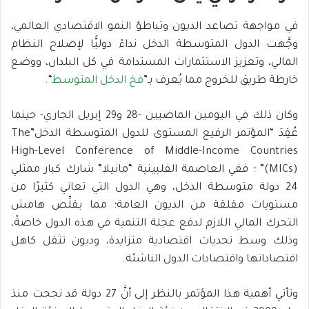
في مواجهة تصاعد الديون وتباطؤ النمو الاقتصادي العالمي،
وجَّهت الدول المتوسطة الدخل نداءً دوليًّا لإصلاح النظام
المالي، وتعزيز الاستثمارات المستدامة في كل البلدان، ووضع
خارطة طريق للخروج مما يُعرف بـ”
فخ الدخل المتوسط
“.
وكان ذلك في اليومين الماضيين -28 و29 إبريل الجاري- حينما
عُقِدَ “المؤتمر الرفيع المستوى للدول المتوسطة الدخل”The
High-Level Conference of Middle-Income Countries
(MICs)” ؛ ففي العاصمة الفلبينية “مانيلا” شارك كبار ممثلي
24 دولة متوسطة الدخل، وهي الدول التي تعاني كثيرًا من
مستويات مقلقة من الديون العامة؛ مما يقلِّص هامش
التحرك المالي اللازم لدفع عجلة التنمية في هذه الدول خاصةً،
وذلك وسط تحديات اقتصادية متزايدة، وديون تثقل كاهل
اقتصاداتها واقتصادات الدول الناشئة.
وتأتي أهمية هذا المؤتمر بالنظر إلى أنَّ 27 دولة قد نجحت منذ