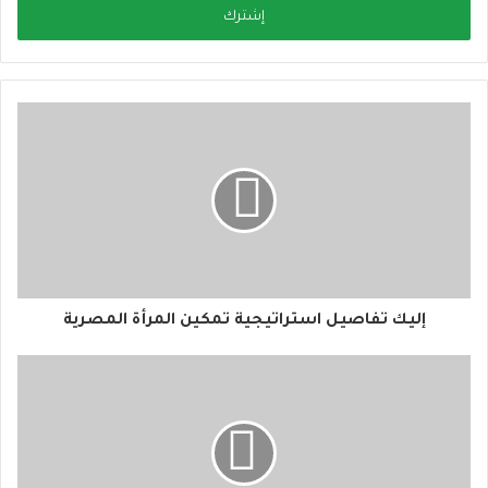
ل
ب
ر
ي
د
ك
ا
ل
إ
ل
ك
ت
ر
و
إليك تفاصيل استراتيجية تمكين المرأة المصرية
ن
ي