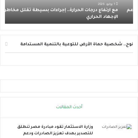
ع
ر
1 يوليو، 2026
مع ارتفاع درجات الحرارة.. إجراءات بسيطة تقلل مخاطر
د
د
و
الإجهاد الحراري
إ
ر
س
ج
ا
ا
ئ
ت
ل
ا
ا
نوح.. شخصية حماة الأرض للتوعية بالتنمية المستدامة
ل
ل
ح
ت
ر
و
ا
ا
ر
ص
ة
ل
.
ا
.
ل
إ
ا
أحدث المقالات
ج
ج
ر
ت
ا
م
وزارة الاستثمار تقود مبادرة مصر تنطلق
ء
ا
للتصدير بهدف تعزيز الصادرات ودعم
ا
ع