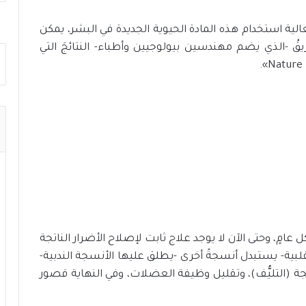
لية استخدام هذه المادة الحيوية الجديدة في البشر، يمكن
يقُ -الذي يضم مهندسين بيولوجيين وأطباء- النتائجَ التي
 عامٍ، وحتى الآن لا يوجد علاج ثابت لإصلاح الأضرار الناتجة
لقلبية- يستبدل أنسجةً أخرى -يطلق عليها الأنسجة الندبية-
جة (التليُّف)، وتقليل وظيفة العضلات، وفي النهاية قصور