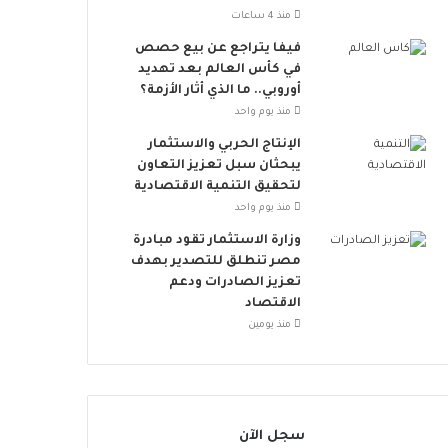
ت
منذ 4 ساعات
ن
ض
فيفا يتراجع عن بيع حصص
م
في كأس العالم بعد تهديد
إ
أوروبي.. ما الذي أثار الأزمة؟
ل
منذ يوم واحد
ى
الإنتاج الحربي والاستثمار
ا
يبحثان سبل تعزيز التعاون
ل
لتحقيق التنمية الاقتصادية
ح
منذ يوم واحد
ر
ا
وزارة الاستثمار تقود مبادرة
ك
مصر تنطلق للتصدير بهدف
ا
تعزيز الصادرات ودعم
ل
الاقتصاد
ع
منذ يومين
ا
ل
م
ي
سجل الآن