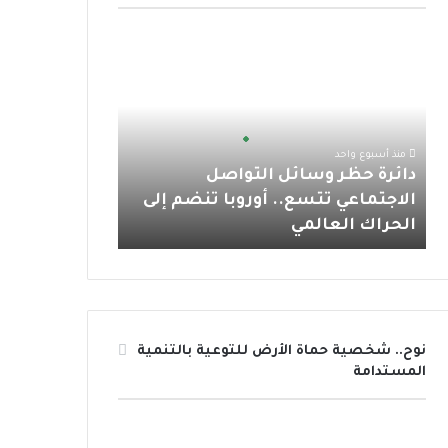
و
ر
و
ق
ا
د
ك
ب
ر
ب
ا
ئ
ا
ر
ة
م
ح
منذ أسبوع واحد
ظ
دائرة حظر وسائل التواصل
ر
الاجتماعي تتسع.. أوروبا تنضم إلى
و
الحراك العالمي
س
ا
ئ
ل
ا
ل
نوح.. شخصية حماة الأرض للتوعية بالتنمية
ت
المستدامة
و
ا
ص
ل