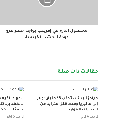
ك
ت
ر
و
ن
محصول الذرة في إفريقيا يواجه خطر غزو
ي
دودة الحشد الخريفية
مقالات ذات صلة
مراكز البيانات تجذب 35 مليار دولار
المواد الكيميا
إلى ماليزيا وسط قلق متزايد من
لانكشاير.. ت
استنزاف الموارد
وأسئلة تبحث 
منذ 6 أيام
منذ 6 أيام