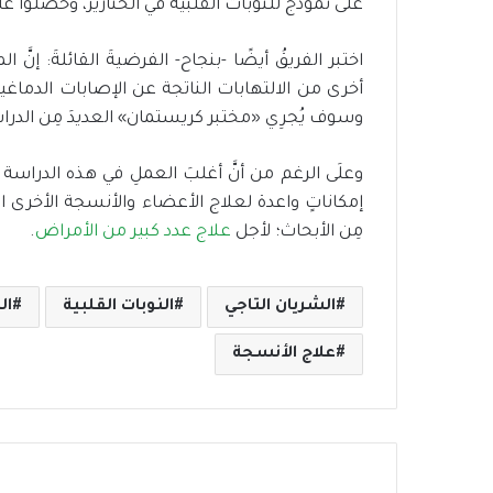
علَى نموذج للنوبات القلبية في الخنازير، وحصلوا علَ
اختبر الفريقُ أيضًا -بنجاح- الفرضيةَ القائلةَ: إنّ
أخرى من الالتهابات الناتجة عن الإصابات الدماغي
وسوف يُجرِي «مختبر كريستمان» العديدَ مِن الدرا
وعلَى الرغم من أنَّ أغلبَ العملِ في هذه الدراسة قد
إمكاناتٍ واعدة لعلاج الأعضاء والأنسجة الأخرى 
مِن الأبحاث؛ لأجل
علاج عدد كبير من الأمراض
.
الشريان التاجي
النوبات القلبية
ال
علاج الأنسجة