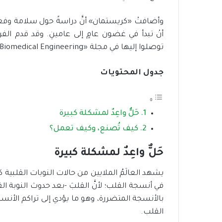
وأضافتْ «كريستمان» أنَّ دراسةً حول سلامة وفعا
أنْ تبدأ في غضون عامٍ إلى عامينِ. وقد قدم الفر
توصلوا إليها في مجلة «Nature Biomedical Engineering».
جدول المحتويات
حَلٌّ واعِدٌ لمشكلة كبيرة
كيف تُصنع، وكيف تعمل؟
حَلٌّ واعِدٌ لمشكلة كبيرة
يشهد العالَمُ الملايين من حالات النوبات القلبية كل
في أنسجة القلب؛ لأنَّ القلبَ -بعد حدوث النوبة ا
بالأنسجة المتضررة، وهو ما يؤدي إلى تراكم الأنس
القلب.