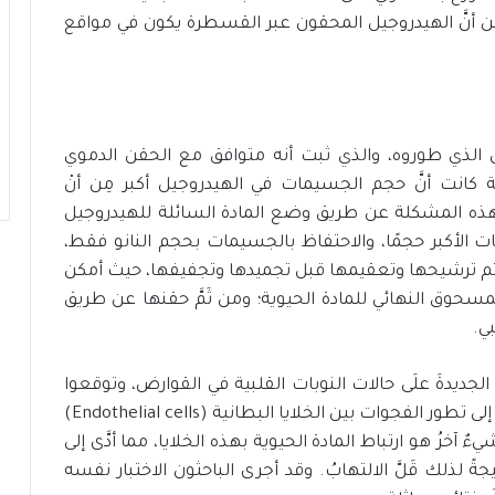
ين أنَّ الهيدروجيل المحقون عبر القسطرة يكون في مواقع
ل الذي طوروه، والذي ثبت أنه متوافق مع الحقن الدموي
ة كانت أنَّ حجم الجسيمات في الهيدروجيل أكبر مِن أنْ
هذه المشكلة عن طريق وضع المادة السائلة للهيدروجيل
الأكبر حجمًا، والاحتفاظ بالجسيمات بحجم النانو فقط،
ثم ترشيحها وتعقيمها قبل تجميدها وتجفيفها، حيث أمكن
سحوق النهائي للمادة الحيوية؛ ومن ثَمَّ حقنها عن طريق
ي.
 الجديدةَ علَى حالات النوبات القلبية في القوارض، وتوقعوا
مرور المادة عبر الأوعية الدموية إلى الأنسجة؛ نظرًا إلى تطور الفجوات بين الخلايا البطانية (Endothelial cells)
ٌ آخرُ هو ارتباط المادة الحيوية بهذه الخلايا، مما أدَّى إلى
جةً لذلك قَلَّ الالتهابُ. وقد أجرى الباحثون الاختبار نفسه