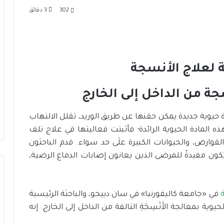
302
3 دقائق
سجة من الداخل إلى الخارج
حيوية جديدة يمكن حقنها عن طريق الوريد، تقلل الالتهاب
ذه المادة الحيوية الرائدة؛ فأثبتت فعاليتها في علاج تلف
القوارض، والحيوانات الكبيرة علَى حد سواء. قدم الباحثون
أنْ تكون مفيدةً للمرضى الذين يعانون إصابات الدماغ الرضية،
في «جامعة كاليفورنيا» في سان دييجو، والباحثة الرئيسية
ية بمعالجة الأَنْسِجَةِ التالفة من الداخل إلى الخارج. إنه