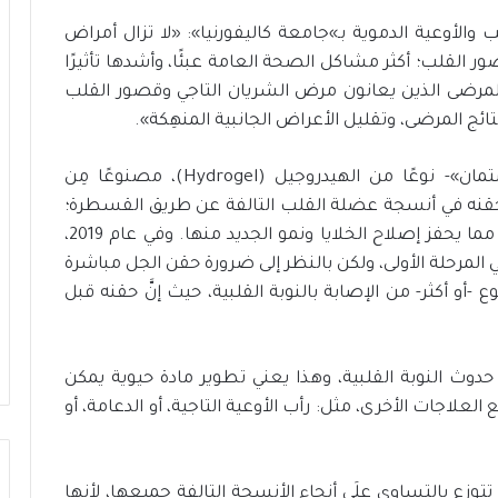
والأوعية الدموية بـ»جامعة كاليفورنيا»: «لا تزال أمراض
ر القلب؛ أكثر مشاكل الصحة العامة عبئًا، وأشدها تأثيرًا
لمرضى الذين يعانون مرض الشريان التاجي وقصور القلب
ائج المرضى، وتقليل الأعراض الجانبية المنهِكة».
في دراسات سابقة، طَوَّرَ الفريقُ -بقيادة «كريستمان»- نوعًا من الهيدروجيل (Hydrogel)، مصنوعًا مِن
قنه في أنسجة عضلة القلب التالفة عن طريق القسطرة؛
ليشكل دعامةً في المناطق المتضررة من القلب، مما يحفز إصلاح الخلايا ونمو الجديد منها. وفي عام 2019،
 المرحلة الأولى، ولكن بالنظر إلى ضرورة حقن الجل مباشرة
أو أكثر- من الإصابة بالنوبة القلبية، حيث إنَّ حقنه قبل
ر حدوث النوبة القلبية، وهذا يعني تطوير مادة حيوية يمكن
لعلاجات الأخرى، مثل: رأب الأوعية التاجية، أو الدعامة، أو
تتوزع بالتساوي علَى أنحاء الأنسجة التالفة جميعها، لأنها