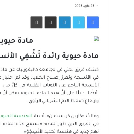
23 مايو، 2023
فيسبوك
تويتر
لينكدإن
مشاركة عبر البريد
طباعة
مادة حيوية رائدة تَشْفِي الأن
كشف فريق بحثي في «جامعة كاليفورنيا» عن مادة 
في الأنسجة وتعزز إصلاح الخلايا، وقد تم اختبار ه
الأنسجة الناجم عن النوبات القلبية في كلٍّ مِن: 
-أيضًا- دليلًا علَى أنَّ هذه المادة الحيوية يمكن 
وارتفاع ضغط الدم الشرياني الرئوي.
وقالتْ «كارين كريستمان»، أستاذ
الهندسة الحيوية
في الفريق الذي طور المادة: «تسمح هذه المادة الحيو
نهج جديد في هندسة تجديد الأَنْسِجَةِ».