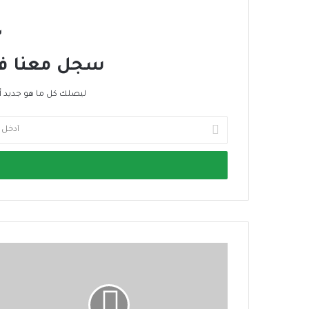
س
سجل معنا في 
ليصلك كل ما هو جديد أ
أ
د
خ
ل
ب
ر
ي
د
ك
ا
ل
إ
ل