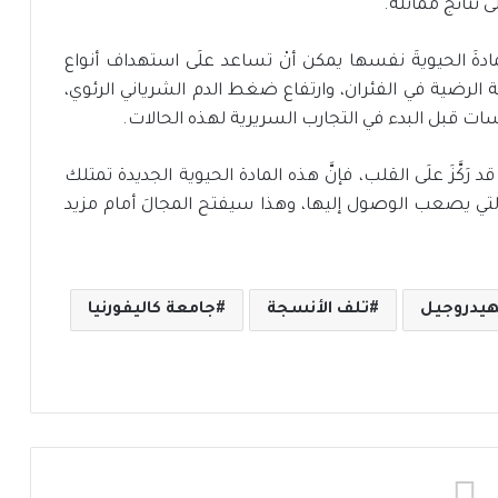
ى نتائج مماثلة.
َ المادةَ الحيويةَ نفسها يمكن أنْ تساعد علَى استهداف أنواع
ة الرضية في الفئران، وارتفاع ضغط الدم الشرياني الرئوي،
سات قبل البدء في التجارب السريرية لهذه الحالات.
 رَكَّزَ علَى القلب، فإنَّ هذه المادة الحيوية الجديدة تمتلك
التي يصعب الوصول إليها، وهذا سيفتح المجالَ أمام مزيد
هيدروجيل
تلف الأنسجة
جامعة كاليفورنيا