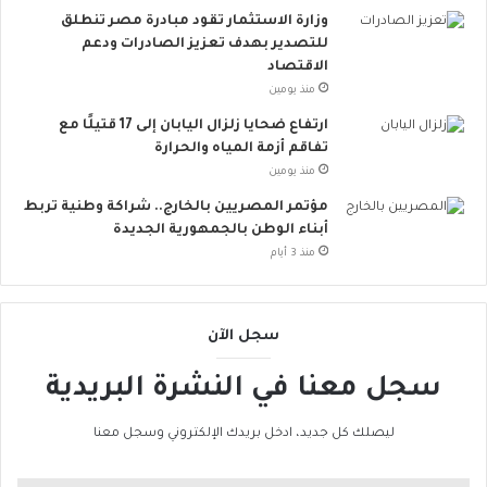
ة
.
وزارة الاستثمار تقود مبادرة مصر تنطلق
ت
.
للتصدير بهدف تعزيز الصادرات ودعم
ق
أ
الاقتصاد
ل
و
منذ يومين
ل
ر
ارتفاع ضحايا زلزال اليابان إلى 17 قتيلًا مع
م
و
تفاقم أزمة المياه والحرارة
خ
ب
منذ يومين
ا
ا
ط
ت
مؤتمر المصريين بالخارج.. شراكة وطنية تربط
ر
ن
أبناء الوطن بالجمهورية الجديدة
ا
ض
منذ 3 أيام
ل
م
إ
إ
ج
ل
سجل الآن
ه
ى
ا
ا
سجل معنا في النشرة البريدية
د
ل
ا
ح
ل
ر
ليصلك كل جديد، ادخل بريدك الإلكتروني وسجل معنا
ح
ا
ر
ك