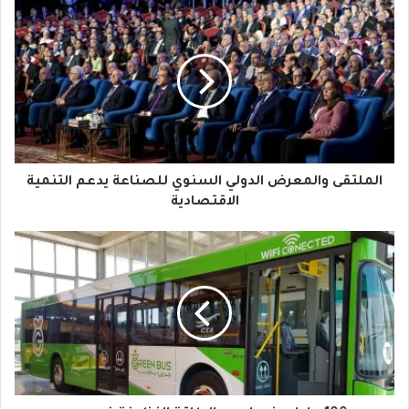
د
ك
ا
ل
إ
ل
ك
ت
ر
و
الملتقى والمعرض الدولي السنوي للصناعة يدعم التنمية
ن
الاقتصادية
ي