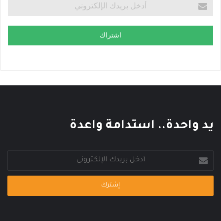
ا
ا
ر
ل
ي
ع
اشتراك
ا
ل
م
ي
يد واحدة.. استدامة واعدة
أدخل
بريدك
الإلكتروني