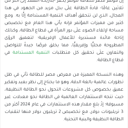
إنَّ مؤتمر مصر للطاقة مؤتمر يحفز -بتاريخه الممتد إلى أكثر من
ثلاثين عامًا- قادةَ الطاقة علَى بذل مزيد من الجهود في هذا
المجال، الذي لن تتحقق أهداف التنمية المستدامة إلَّا به. ومع
كثير من مميزات المؤتمر فإنه يأتي هذا العام مع تخصيص
مساحة لإلقاء الضوء علَى دور المرأة في قطاع الطاقة، وكذلك
إتاحة مائدة مستديرة للأعمال الإفريقية؛ لتعميق الرؤى
المطروحة محليًّا وإفريقيًّا، مما يخلق فرصًا جيدةً للتواصل
والتعاون علَى تحقيق كل متطلبات
التنمية المستدامة
في
قطاع الطاقة.
وهذه النسخة المميزة من معرض مصر للطاقة تأتي في ظل
تطورات عالمية بالغة الدقة، وهو ما يحتاج إلى نظر بعيد وتفكير
عميق بخصوص كل مشروعات التحول نحو الطاقة النظيفة،
حيث تتجه الاستثمارات العالمية في الطاقة نحو معدلات غير
مسبوقة؛ إذْ بلغ مقدار هذه الاستثمارات في عام 2024 أكثر من
3 تريليونات دولار، مع تخصيص 2 تريليون دولار منها لتقنيات
الطاقة النظيفة والبنية التحتية.