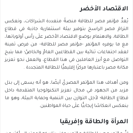
الاقتصاد الأخضر
يُعدُّ مؤتمر مصر للطاقة منصةً متعددة الشراكات، وتعكس
التزامَ مصر الراسخ بتوفير بيئة استثمارية جاذبة في قطاع
الطاقة، والاهتمام بوضع الاقتصاد الأخضر علَى رأس أولوياتها،
مع ما يوفره المؤتمر -مؤتمر مصر للطاقة- من فرص ثمينة
لعقد اجتماعات ثنائية بين القطاعينِ العامّ والخاصّ؛ مما يتيح
التواصل مع أبرز العاملين في هذا القطاع، والعمل نحو تعزيز
مكانة مصر باعتبارها مركزًا إقليميًّا للطاقة المتجددة .
ومن أهداف هذا المؤتمر المصريّ أيضًا، هو أنه يسعى إلى بذل
مزيد من الجهود في مجال تعزيز التكنولوجيا المتقدمة داخل
قطاع الطاقة؛ لأجل التوازن بين التنمية وحماية البيئة، وهو ما
ينعكس انعكاسًا إيجابيًّا علَى حياة المواطنين.
المرأة والطاقة وإفريقيا