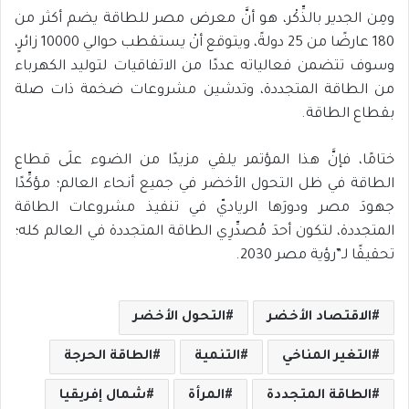
ومِن الجدير بالذِّكْر، هو أنَّ معرض مصر للطاقة يضم أكثر من
180 عارضًا من 25 دولةً، ويتوقع أنْ يستقطب حوالي 10000 زائرٍ،
وسوف تتضمن فعالياته عددًا من الاتفاقيات لتوليد الكهرباء
من الطاقة المتجددة، وتدشين مشروعات ضخمة ذات صلة
بقطاع الطاقة.
ختامًا، فإنَّ هذا المؤتمر يلقي مزيدًا من الضوء علَى قطاع
الطاقة في ظل التحول الأخضر في جميع أنحاء العالم؛ مؤكِّدًا
جهودَ مصر ودورَها الرياديّ في تنفيذ مشروعات الطاقة
المتجددة، لتكون أحدَ مُصدِّرِي الطاقة المتجددة في العالم كله؛
تحقيقًا لـ”رؤية مصر 2030.
الاقتصاد الأخضر
التحول الأخضر
التغير المناخي
التنمية
الطاقة الحرجة
الطاقة المتجددة
المرأة
شمال إفريقيا