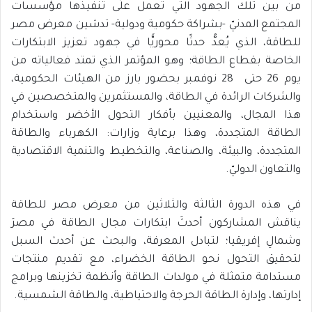
من بين تلك الجهود التي تعمل علَى تنفيذها مؤسسات
المجتمع المدنيّ -بشراكة حكومية ودولية- تدشين معرض مصر
للطاقة، الذي يُعدُّ حدثًا محوريًّا في جهود تعزيز الابتكارات
الخاصة بقطاع الطاقة؛ وهو المؤتمر الذي تمتد فعالياته من
يوم 26 حتى 28 نوفمبر بحضور بارز من الهيئات الحكومية،
والشركات الرائدة في الطاقة، والمستثمرين والمتخصصين في
هذا المجال، والمعنيين بأفكار التحول الأخضر واستخدام
الطاقة المتجددة، وهذا برعاية وزارات: الكهرباء والطاقة
المتجددة، والبيئة، والصناعة، والتخطيط والتنمية الاقتصادية
والتعاون الدوليّ.
في هذه الدورة الثالثة والثلاثين من معرض مصر للطاقة
يناقش المشاركون أحدثَ ابتكارات مجال الطاقة في مصرَ
وشمالِ إفريقيا؛ لتبادل المعرفة، والبحث عن أحدث السبل
لتحقيق التحول نحو الطاقة الخضراء، مع تقديم منتجات
مستدامة متمثلة في مولدات الطاقة وأنظمة تخزينها وبرامج
إدارتها، وإدارة الطاقة الحرجة والاحتياطية، والطاقة الشمسية.