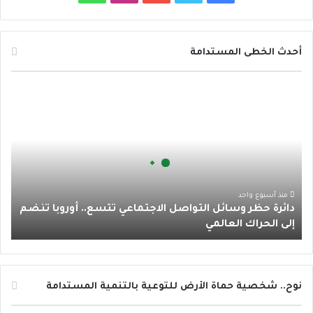
ي
و
و
ن
ا
س
ي
ت
س
ت
أحدث الخطى المستدامة
ب
ت
ي
ت
س
د
و
ر
و
ق
ا
ا
ئ
ك
ب
ر
ب
ر
ة
ا
ح
ظ
م
ر
منذ أسبوع واحد
دائرة حظر وسائل التواصل الاجتماعي تتسع.. أوروبا تنضم
و
إلى الحراك العالمي
س
ا
ئ
ل
ا
نوح.. شخصية حماة الأرض للتوعية بالتنمية المستدامة
ل