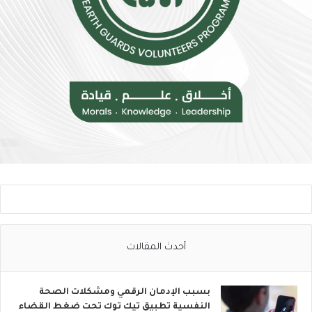
ر
و
ب
ا
ت
ن
ض
م
إ
ل
ى
ا
ل
ح
ر
ا
ك
أحدث المقالات
ا
ل
ع
بسبب الإدمان الرقمي ومشكلات الصحة
ا
النفسية تطبيق تيك توك تحت ضغط القضاء