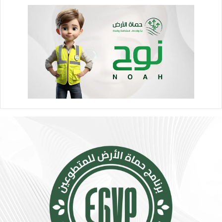
ت
و
ا
ص
ل
ا
ل
ا
ج
ت
م
ا
ع
ي
ت
ت
س
ع
.
.
أ
و