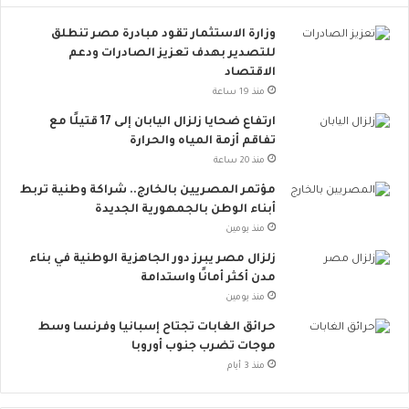
م
وزارة الاستثمار تقود مبادرة مصر تنطلق
ا
للتصدير بهدف تعزيز الصادرات ودعم
ع
الاقتصاد
ي
ت
منذ 19 ساعة
ت
ارتفاع ضحايا زلزال اليابان إلى 17 قتيلًا مع
س
تفاقم أزمة المياه والحرارة
ع
منذ 20 ساعة
.
.
مؤتمر المصريين بالخارج.. شراكة وطنية تربط
أ
أبناء الوطن بالجمهورية الجديدة
و
منذ يومين
ر
زلزال مصر يبرز دور الجاهزية الوطنية في بناء
و
مدن أكثر أمانًا واستدامة
ب
منذ يومين
ا
ت
حرائق الغابات تجتاح إسبانيا وفرنسا وسط
ن
موجات تضرب جنوب أوروبا
ض
منذ 3 أيام
م
إ