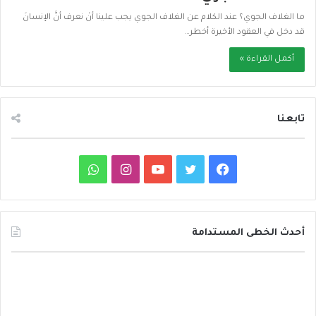
ما الغلاف الجوي؟ عند الكلام عن الغلاف الجوي يجب علينا أنْ نعرف أنَّ الإنسانَ
قد دخل في العقود الأخيرة أخطر…
أكمل القراءة »
تابعنا
ف
ت
ي
ا
و
ي
و
و
ن
ا
س
ي
ت
س
ت
أحدث الخطى المستدامة
ب
ت
ي
ت
س
د
و
ر
و
ق
ا
ا
ئ
ك
ب
ر
ب