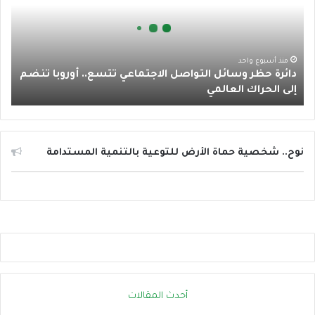
ر
ة
ا
ح
ظ
م
ر
منذ أسبوع واحد
دائرة حظر وسائل التواصل الاجتماعي تتسع.. أوروبا تنضم
و
إلى الحراك العالمي
س
ا
ئ
ل
ا
نوح.. شخصية حماة الأرض للتوعية بالتنمية المستدامة
ل
ت
و
ا
ص
ل
ا
ل
ا
أحدث المقالات
ج
ت