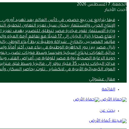
الجمعة, 7 أغسطس 2026
أحدث الأخبار
فيفا يتراجع عن بيع حصص في كأس العالم بعد تهديد أوروبي.. ما 
الإنتاج الحربي والاستثمار يبحثان سبل تعزيز التعاون لتحقيق الت
وزارة الاستثمار تقود مبادرة مصر تنطلق للتصدير بهدف تعزيز 
ارتفاع ضحايا زلزال اليابان إلى 17 قتيلًا مع تفاقم أزمة المياه والحرارة
مؤتمر المصريين بالخارج.. شراكة وطنية تربط أبناء الوطن بالج
زلزال مصر يبرز دور الجاهزية الوطنية في بناء مدن أكثر أمانًا وا
حرائق الغابات تجتاح إسبانيا وفرنسا وسط موجات تضرب جنوب
جودة الرعاية الصحية بوابة مصر للوقاية من أمراض القلب وب
مراكز البيانات تجذب 35 مليار دولار إلى ماليزيا وسط قلق متزايد من استنزاف الموارد
المواد الكيميائية الأبدية في لانكشاير.. تلوث يحاصر السكان و
مقال عشوائي
القائمة
بحث عن