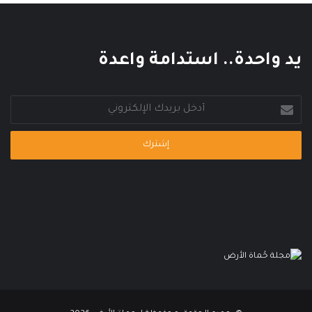
ع
ا
ل
م
يد واحدة.. استدامة واعدة
ي
أدخل
بريدك
الإلكتروني