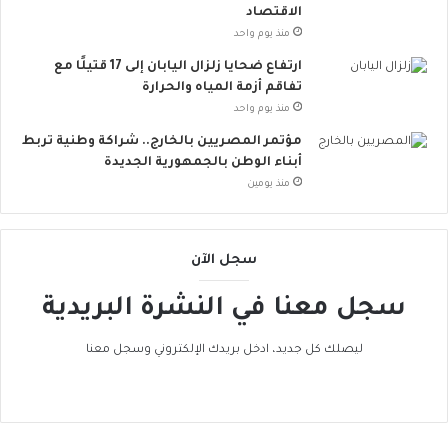
أ
الاقتصاد
و
منذ يوم واحد
ر
ارتفاع ضحايا زلزال اليابان إلى 17 قتيلًا مع
و
تفاقم أزمة المياه والحرارة
ب
منذ يوم واحد
ا
ت
مؤتمر المصريين بالخارج.. شراكة وطنية تربط
ن
أبناء الوطن بالجمهورية الجديدة
ض
منذ يومين
م
إ
ل
سجل الآن
ى
ا
سجل معنا في النشرة البريدية
ل
ح
ر
ليصلك كل جديد، ادخل بريدك الإلكتروني وسجل معنا
ا
ك
ا
ل